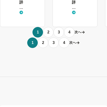
詳
詳
し
し
く
く
見
見
る
る
1
2
3
4
次へ
1
2
3
4
次へ