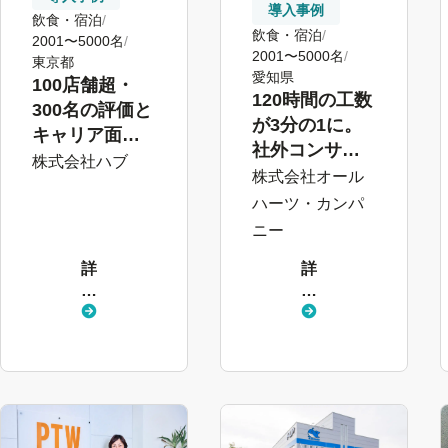
導入事例
飲食・宿泊
飲食・宿泊
2001〜5000名
2001〜5000名
東京都
愛知県
100店舗超・
120時間の工数
300名の評価と
が3分の1に。
キャリア面談
社外コンサル
を効率化。“人
株式会社ハブ
タントと二人
株式会社オール
財”の育成・定
三脚で挑んだ
ハーツ・カンパ
着を推進
人事評価制度
ニー
の再構築
詳
詳
し
し
く
く
見
見
る
る