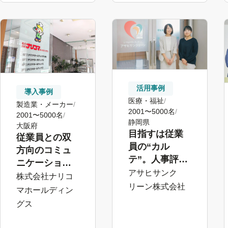
活用事例
導入事例
医療・福祉
製造業・メーカー
2001〜5000名
2001〜5000名
静岡県
大阪府
目指すは従業
従業員との双
員の“カル
方向のコミュ
テ”。人事評価
ニケーション
から始めるタ
アサヒサンク
に効果を実
株式会社ナリコ
レントマネジ
リーン株式会社
感。段階的な
マホールディン
メント
導入が定着の
グス
カギ