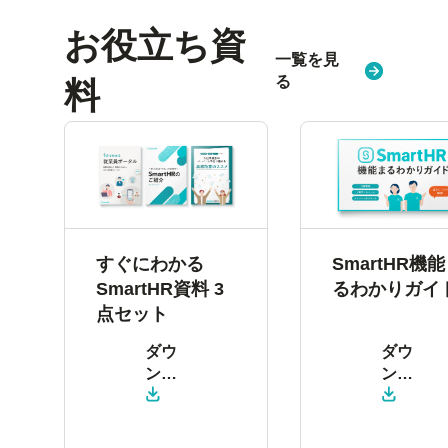
お役立ち資
一覧を見
る
料
すぐにわかる
SmartHR機
SmartHR資料 3
るわかりガイ
点セット
ダウ
ダウ
ン
ン
ロー
ロー
ド
ド