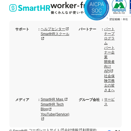
点
ン
セッ
ト
新規タブまたはウィンドウで開く
ヘルプセンター
パート
サポート
：
パートナー
：
ナープ
SmartHRスクール
ログラ
新規タブまたはウィンドウで開く
ム
パート
ナー企
業
開発者
向け
新規タブまた
API
社会保
険労務
士の皆
さまへ
新規タブまたはウィンドウで開く
SmartHR Mag.
サービ
メディア
：
グループ会社
：
ス
SmartHR Tech
新規タブまたはウィンドウで開く
Blog
YouTube(Service)
新規タブまたはウィンドウで開く
コーポレートサイト
会社情報
利用規約
新規タブまたはウィンドウで開く
新規タブまたはウィンドウで開く