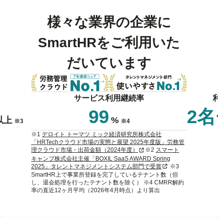
様々な業界の企業に
SmartHRをご利用いた
だいています
サービス利用継続率
99
2
以上
%
※3
※4
※1
デロイト トーマツ ミック経済研究所株式会社
「HRTechクラウド市場の実態と展望 2025年度版」労務管
新規タブまたはウィンドウで
理クラウド市場・出荷金額（2024年度）
※2
スマート
キャンプ株式会社主催「BOXIL SaaS AWARD Spring
新規タブまたはウィ
2025」タレントマネジメントシステム部門で受賞
※3
SmartHR上で事業所登録を完了しているテナント数（但
し、退会処理を行ったテナント数を除く） ※4 CMRR解約
率の直近12ヶ月平均（2026年4月時点）より算出