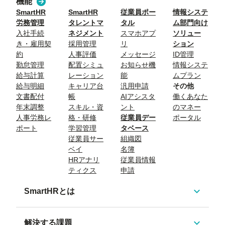
機能
SmartHR
SmartHR
従業員ポー
情報システ
労務管理
タレントマ
タル
ム部門向け
入社手続
ネジメント
スマホアプ
ソリュー
き・雇用契
採用管理
リ
ション
約
人事評価
メッセージ
ID管理
勤怠管理
配置シミュ
お知らせ機
情報システ
給与計算
レーション
能
ムプラン
給与明細
キャリア台
汎用申請
その他
文書配付
帳
AIアシスタ
働くあなた
年末調整
スキル・資
ント
のマネー
人事労務レ
格・研修
従業員デー
ポータル
ポート
学習管理
タベース
従業員サー
組織図
ベイ
名簿
HRアナリ
従業員情報
ティクス
申請
SmartHRとは
解決する課題