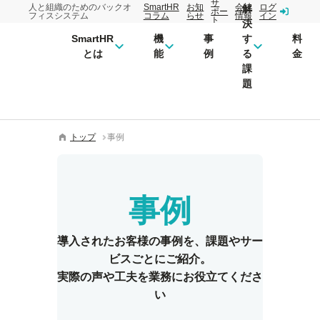
サ
人と組織のためのバックオ
SmartHR
お知
会社
ログ
解
ポー
フィスシステム
コラム
らせ
情報
イン
ト
決
SmartHR
機
事
す
料
とは
能
例
る
金
課
題
トップ
事例
事例
導入されたお客様の事例を、
課題やサー
ビスごとにご紹介。
実際の声や工夫を業務にお役立てくださ
い