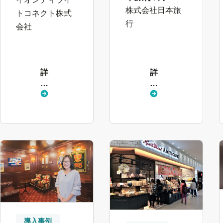
タ活用をフロ
株式会社日本旅
即日の評価回
トコネクト株式
ントシステム
収・面接翌日
行
会社
としての
の内定を叶え
SmartHRが後
る
押し
詳
詳
し
し
く
く
見
見
る
る
導入事例