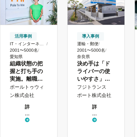
活用事例
導入事例
IT・インターネッ
運輸・郵便
ト
2001〜5000名
2001〜5000名
愛知県
奈良県
組織状態の把
決め手は「ド
握と打ち手の
ライバーの使
実施。離職防
いやすさ」。
止・定着支援
労務工数の半
ポールトゥウィ
フジトランス
につながる
減を経て
ン株式会社
ポート株式会社
サーベイ活用
SmartHRを核
詳
詳
にしたタレン
し
し
トマネジメン
く
く
ト推進へ
見
見
る
る