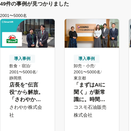
49件の事例が見つかりました
2001〜5000名
導入事例
導入事例
飲食・宿泊
卸売・小売
2001〜5000名
2001〜5000名
静岡県
東京都
店長を"伝言
「まずはAIに
役"から解放。
聞く」が新常
「さわやか」
識に。時間外
が実現した、
対応・業務中
さわやか株式会
コスモ石油販売
店舗運営・接
断を大幅削減
社
株式会社
客に集中でき
した、4,000名
る環境づくり
規模のコミュ