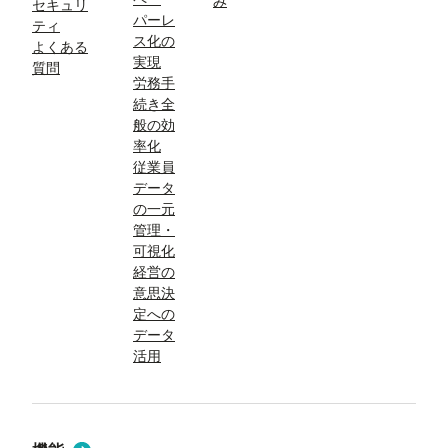
み
セキュリ
パーレ
ティ
ス化の
よくある
実現
質問
労務手
続き全
般の効
率化
従業員
データ
の一元
管理・
可視化
経営の
意思決
定への
データ
活用