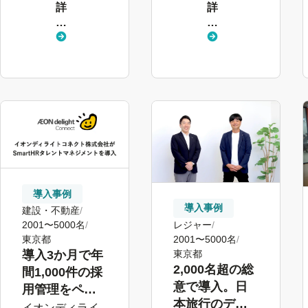
詳
詳
ニケーション
し
し
革命
く
く
見
見
る
る
導入事例
導入事例
建設・不動産
レジャー
2001〜5000名
2001〜5000名
東京都
東京都
導入3か月で年
2,000名超の総
間1,000件の採
意で導入。日
用管理をペー
本旅行のデー
パーレス化。
イオンディライ