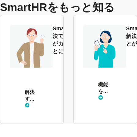
SmartHRをもっと知る
SmartHRで解
Sma
決できる課題
解決
がカテゴリご
とが
とにわかる
解
決
す
る
機能
課
を見
解決
題
る
する
を
課題
見
を見
る
る