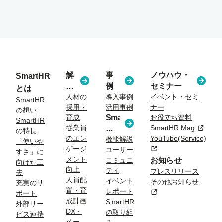
解
事
ノウハウ・
SmartHR
決
例
セミナー
とは
す
人材の
導入事例
イベント・セミ
SmartHR
採用・
活用事例
ナー
る
の想い
育成
SmartHR
お役立ち資料
課
SmartHR
従業員
SmartHR Mag.
新規タ
コ
題
の特長
のエン
YouTube(Service)
ラ
機能解説
「使いや
ゲージ
新規タブまたはウィン
ユーザー
ム
すさ」に
メント
コミュニ
お知らせ
向けた工
向上
ティ
プレスリリース
夫
人員配
イベント
その他お知らせ
充実のサ
置・育
レポート
新規タブまたはウィン
ポート
成計画
SmartHR
外部サー
DX・
の取り組
ビス連携
ペー