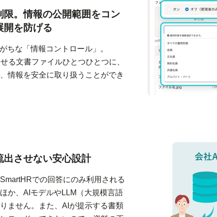
制限。
情報の公開範囲を
コン
展開を防げる
りがちな「情報コントロール」。
索させる文書ファイルひとつひとつに、
、情報を安全に取り扱うことができ
流出させない安心設計
martHRでの回答にのみ利用される
か、AIモデルやLLM（大規模言語
りません。また、AIが提示する書類