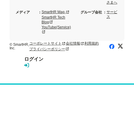
さまへ
新規タブまたはウィンドウで開く
SmartHR Mag.
サービ
メディア
：
グループ会社
：
ス
SmartHR Tech
新規タブまたはウィンドウで開く
Blog
YouTube(Service)
新規タブまたはウィンドウで開く
コーポレートサイト
会社情報
利用規約
新規タブまたはウィンドウで開く
新規タブまたはウィンドウで開く
© SmartHR,
X (Twitte
Facebook
Inc.
プライバシーポリシー
新規タブまたはウィンドウで開く
ログイン