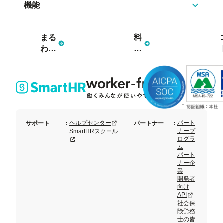
機能
まる
料
わか
金
り資
プ
料3
ラ
点
ン
セッ
ト
新規タブまたはウィンドウで開く
ヘルプセンター
パート
サポート
：
パートナー
：
ナープ
SmartHRスクール
ログラ
新規タブまたはウィンドウで開く
ム
パート
ナー企
業
開発者
向け
新規タブまた
API
社会保
険労務
士の皆