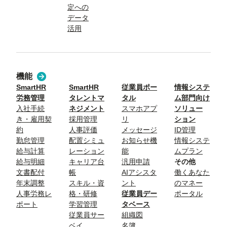
定への
データ
活用
機能
SmartHR
SmartHR
従業員ポー
情報システ
労務管理
タレントマ
タル
ム部門向け
入社手続
ネジメント
スマホアプ
ソリュー
き・雇用契
採用管理
リ
ション
約
人事評価
メッセージ
ID管理
勤怠管理
配置シミュ
お知らせ機
情報システ
給与計算
レーション
能
ムプラン
給与明細
キャリア台
汎用申請
その他
文書配付
帳
AIアシスタ
働くあなた
年末調整
スキル・資
ント
のマネー
人事労務レ
格・研修
従業員デー
ポータル
ポート
学習管理
タベース
従業員サー
組織図
ベイ
名簿