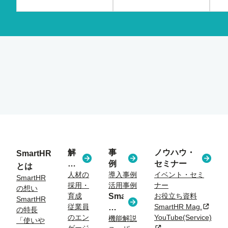
解
事
ノウハウ・
SmartHR
決
例
セミナー
とは
す
人材の
導入事例
イベント・セミ
SmartHR
採用・
活用事例
ナー
る
の想い
育成
SmartHR
お役立ち資料
課
SmartHR
従業員
SmartHR Mag.
新規タ
コ
題
の特長
のエン
YouTube(Service)
ラ
機能解説
「使いや