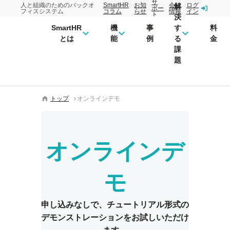
サ
人と組織のためのバックオ
SmartHR
お知
会社
ログ
解
ポー
フィスシステム
コラム
らせ
情報
イン
ト
決
SmartHR
機
事
す
料
とは
能
例
る
金
課
題
トップ
オンラインデモ
オンラインデ
モ
申し込みなしで、チュートリアル形式の
デモンストレーションをお試しいただけ