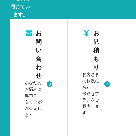
付けてい
ます。
お
お
問
見
い
積
合
も
わ
り
お客さま
せ
の状況に
あなたの
新規タブまたはウィンドウで開く
新規タブまた
合わせ、
お悩みに
最適なプ
専門ス
ランをご
タッフが
案内しま
お答えし
す
ます