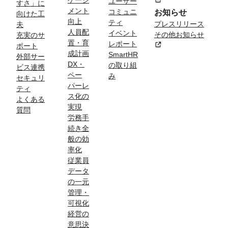
ゲージ
新規タブまたはウィン
ユーザー
ム
すさ」に
メント
コミュニ
お知らせ
向けた工
向上
ティ
プレスリリース
夫
人員配
イベント
その他お知らせ
充実のサ
置・育
レポート
新規タブまたはウィン
ポート
成計画
SmartHR
外部サー
DX・
の取り組
ビス連携
ペー
み
セキュリ
パーレ
ティ
ス化の
よくある
実現
質問
労務手
続き全
般の効
率化
従業員
データ
の一元
管理・
可視化
経営の
意思決