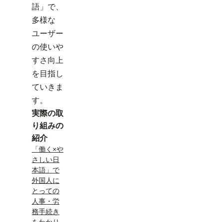
語」で、
多様な
ユーザー
の使いや
すさ向上
を目指し
ていきま
す。
実際の取
り組みの
紹介
「働く×や
さしい日
本語」で
外国人に
とっての
人事・労
務手続き