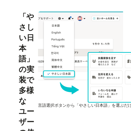
「や
さし
い日
本
語」
の実
装で
多様
な
言語選択ボタンから「やさしい日本語」を選ぶだ
ユー
ザー