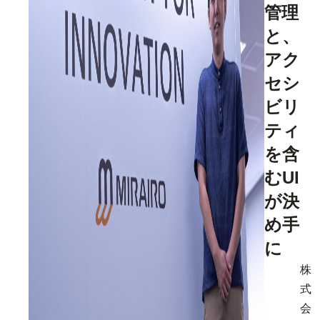
管理
と、
アク
セシ
ビリ
ティ
を含
むUI
が決
め手
に
株
式
会