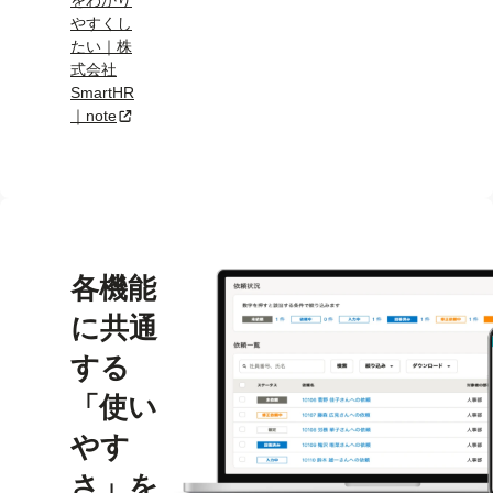
をわかり
やすくし
たい｜株
式会社
SmartHR
｜note
新規タブまたはウィンドウで開く
各機能
に共通
する
「使い
やす
さ」を