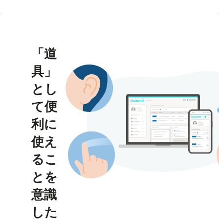
「道
具」
とし
て便
利に
使え
るこ
とを
意識
した