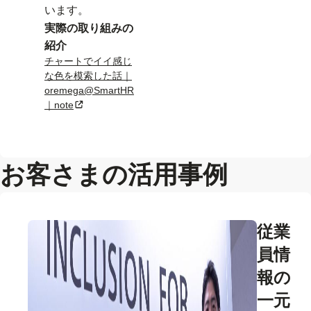
います。
実際の取り組みの
紹介
チャートでイイ感じ
な色を模索した話｜
oremega@SmartHR
｜note
新規タブまたはウィンドウで開く
お客さまの活用事例
従業
員情
報の
一元