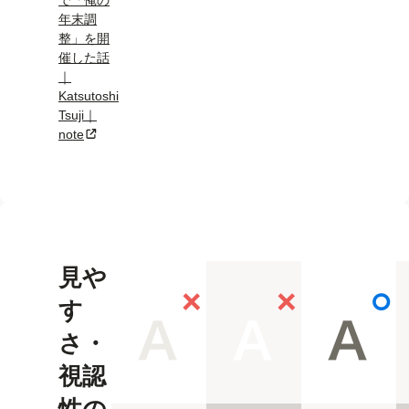
で「俺の
年末調
整」を開
催した話
｜
Katsutoshi
Tsuji｜
note
新規タブまたはウィンドウで開く
見や
す
さ・
視認