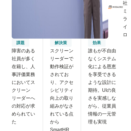
社
ミ
ラ
イ
ロ
課題
解決策
効果
障害のある
スクリーン
誰もが不自由
社員が多く
リーダーで
なくシステム
在籍し、人
動作検証が
化による恩恵
事評価業務
されてお
を享受できる
においてス
り、アクセ
ような設計に
クリーン
シビリティ
期待。UIの良
リーダーへ
向上の取り
さを実感しな
の対応が求
組みがなさ
がら、従業員
められてい
れている点
情報の一元管
た
から
理も実現
SmartHR