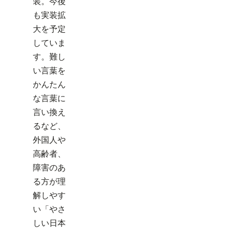
装。今後
も実装拡
大を予定
していま
す。難し
い言葉を
かんたん
な言葉に
言い換え
るなど、
外国人や
高齢者、
障害のあ
る方が理
解しやす
い「やさ
しい日本