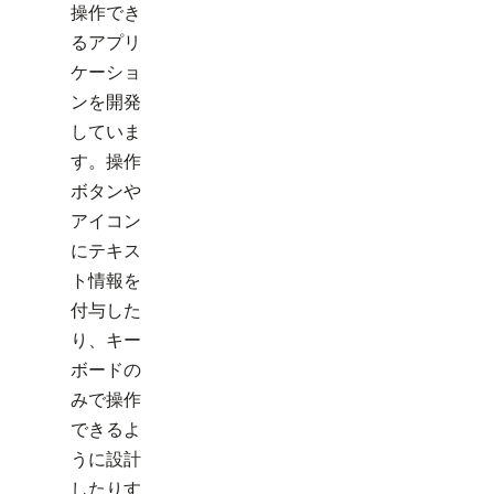
操作でき
るアプリ
ケーショ
ンを開発
していま
す。操作
ボタンや
アイコン
にテキス
ト情報を
付与した
り、キー
ボードの
みで操作
できるよ
うに設計
したりす