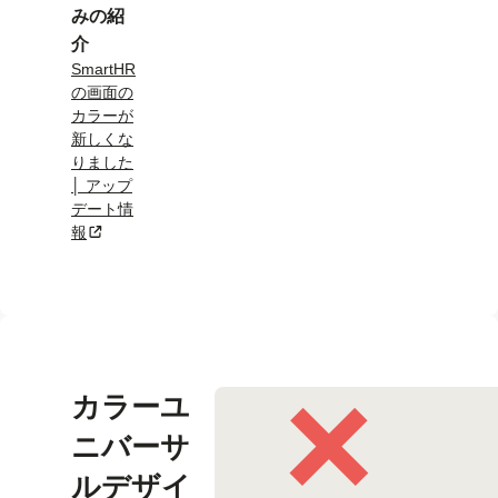
みの紹
介
SmartHR
の画面の
カラーが
新しくな
りました
│ アップ
デート情
報
新規タブまたはウィンドウで開く
カラーユ
ニバーサ
ルデザイ