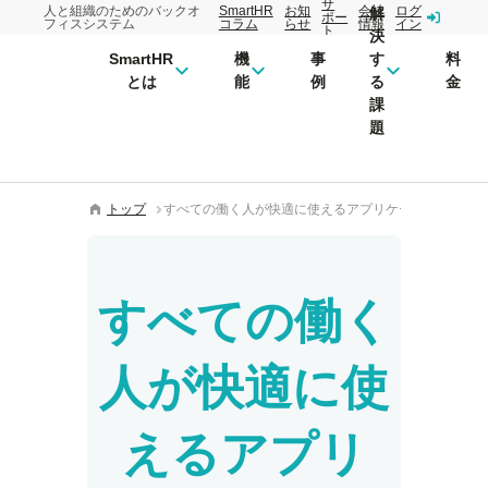
サ
人と組織のためのバックオ
SmartHR
お知
会社
ログ
解
ポー
フィスシステム
コラム
らせ
情報
イン
ト
決
SmartHR
機
事
す
料
とは
能
例
る
金
課
題
トップ
すべての働く人が快適に使えるアプリケーション
すべての働く
人が快適に使
えるアプリ