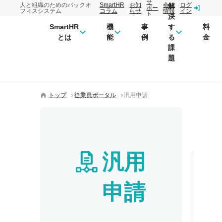
サ
人と組織のためのバックオ
SmartHR
お知
会社
ログ
解
ポー
フィスシステム
コラム
らせ
情報
イン
ト
決
SmartHR
機
事
す
料
とは
能
例
る
金
課
題
トップ
従業員ポータル
汎用申請
汎用
申請