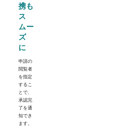
携も
ス
ムー
ズ
に
申請の
閲覧者
を指定
するこ
とで、
承認完
了を通
知でき
ます。