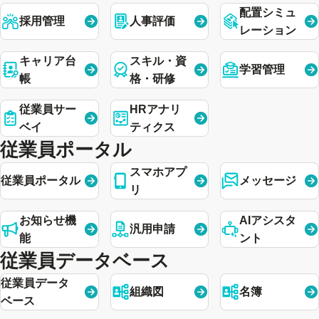
配置シミュ
採用管理
人事評価
レーション
キャリア台
スキル・資
学習管理
帳
格・研修
従業員サー
HRアナリ
ベイ
ティクス
従業員ポータル
スマホアプ
従業員ポータル
メッセージ
リ
お知らせ機
AIアシスタ
汎用申請
能
ント
従業員データベース
従業員データ
組織図
名簿
ベース