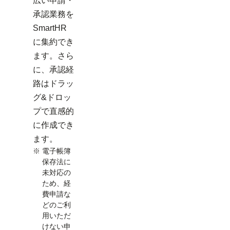
広い申請・
承認業務を
SmartHR
に集約でき
ます。さら
に、承認経
路はドラッ
グ&ドロッ
プで直感的
に作成でき
ます。
※
電子帳簿
保存法に
未対応の
ため、経
費申請な
どのご利
用いただ
けない申