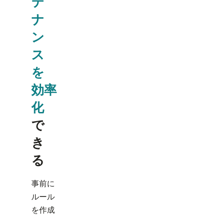
テ
ナ
ン
ス
を
効率
化
で
き
る
事前に
ルール
を作成