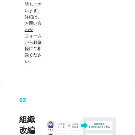
請もござ
います。
詳細は、
お問い合
わせ
フォーム
からお気
軽にご相
談くださ
い。
02
組織
改編