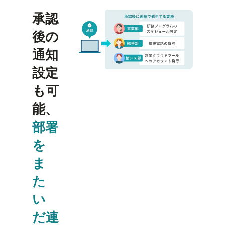
承認
後の
通知
設定
も可
能、
部署
を
ま
た
い
だ連