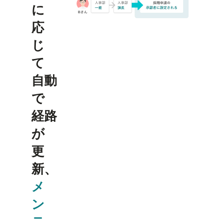
に
応
じ
て
自動
で
経路
が
更
新、
メ
ン