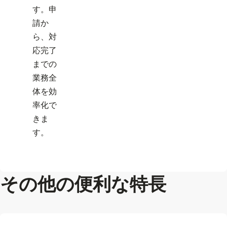
す。申
請か
ら、対
応完了
までの
業務全
体を効
率化で
きま
す。
その他の便利な特長