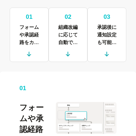
01
02
03
フォーム
組織改編
承認後に
や承認経
に応じて
通知設定
路を
カン
自動で経
も可能、
タンに設
路が更
部署をま
定できる
新、
メン
たいだ連
テナンス
携もス
を効率化
ムーズに
できる
01
フォー
ムや承
認経路