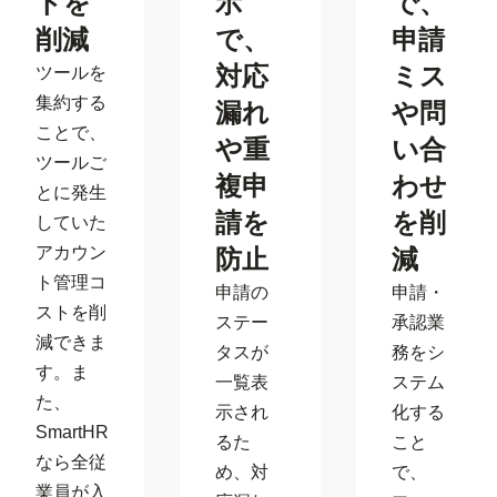
トを
示
で、
削減
で、
申請
対応
ミス
ツールを
集約する
漏れ
や問
ことで、
や重
い合
ツールご
複申
わせ
とに発生
請を
を削
していた
アカウン
防止
減
ト管理コ
申請の
申請・
ストを削
ステー
承認業
減できま
タスが
務をシ
す。ま
一覧表
ステム
た、
示され
化する
SmartHR
るた
こと
なら全従
め、対
で、
業員が入