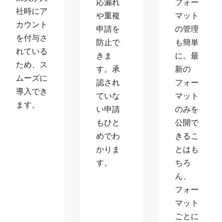
応漏れ
フォー
社時にア
や重複
マット
カウント
申請を
の管理
を付与さ
防止で
も簡単
れている
きま
に。最
ため、ス
す。承
新の
ムーズに
認され
フォー
導入でき
ていな
マット
ます。
い申請
のみを
もひと
公開で
めでわ
きるこ
かりま
とはも
す。
ちろ
ん、
フォー
マット
ごとに