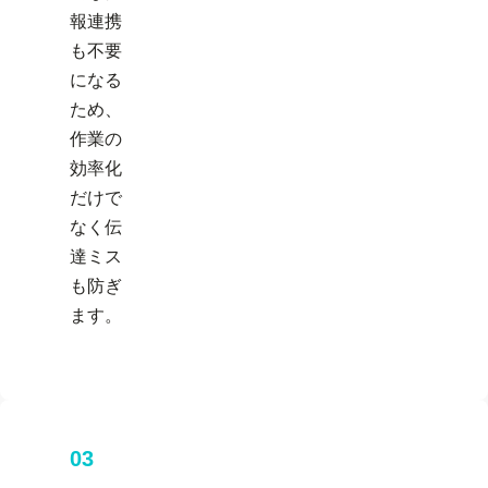
報連携
も不要
になる
ため、
作業の
効率化
だけで
なく伝
達ミス
も防ぎ
ます。
03