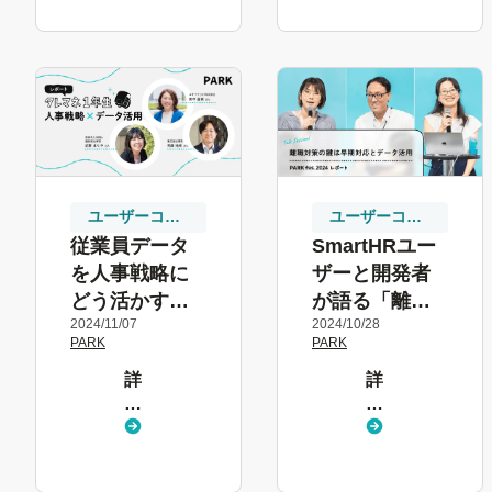
る
る
ユーザーコ
ユーザーコ
ミュニティ
ミュニティ
従業員データ
SmartHRユー
を人事戦略に
ザーと開発者
どう活かす？
が語る「離職
2024/11/07
2024/10/28
「タレマネ1年
対策」【PARK
PARK
PARK
生」からの学
fes. 2024 鼎談
詳
詳
び
レポート】
し
し
く
く
見
見
る
る