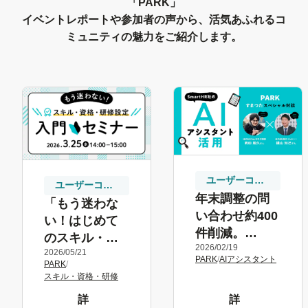
「PARK」
イベントレポートや参加者の声から、活気あふれるコ
ミュニティの魅力をご紹介します。
ユーザーコ
ユーザーコ
ミュニティ
年末調整の問
ミュニティ
「もう迷わな
い合わせ約400
い！はじめて
件削減。
のスキル・資
2026/02/19
SmartHR「AI
2026/05/21
格・研修設定
PARK
/
AIアシスタント
PARK
/
アシスタン
入門セミ
スキル・資格・研修
ト」活用術
ナー」イベン
詳
詳
トレポート