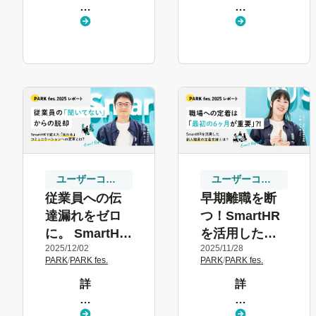
し
し
く
く
見
見
る
る
ユーザーコ
ユーザーコ
ミュニティ
ミュニティ
従業員への伝
早期離職を断
達漏れをゼロ
つ！SmartHR
に。 SmartHR
を活用した入
2025/12/02
2025/11/28
で実現する
社後半年間の
PARK
/
PARK fes.
PARK
/
PARK fes.
「お知らせの
定着支援戦略
詳
詳
効率化」
し
し
く
く