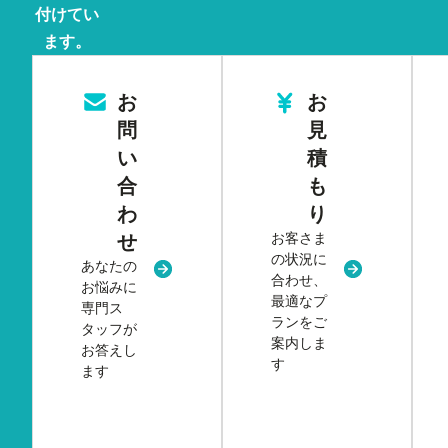
付けてい
ます。
お
お
問
見
い
積
合
も
わ
り
お客さま
せ
の状況に
あなたの
新規タブまたはウィンドウで開く
新規タブまた
合わせ、
お悩みに
最適なプ
専門ス
ランをご
タッフが
案内しま
お答えし
す
ます