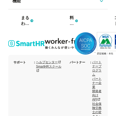
機能
まる
料
わか
金
り資
プ
料3
ラ
点
ン
セッ
ト
新規タブまたはウィンドウで開く
ヘルプセンター
パート
サポート
：
パートナー
：
ナープ
SmartHRスクール
ログラ
新規タブまたはウィンドウで開く
ム
パート
ナー企
業
開発者
向け
新規タブまた
API
社会保
険労務
士の皆