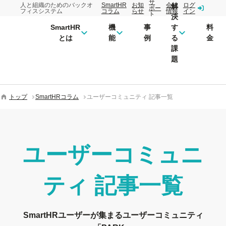
サ
人と組織のためのバックオ
SmartHR
お知
会社
ログ
解
ポー
フィスシステム
コラム
らせ
情報
イン
ト
決
SmartHR
機
事
す
料
とは
能
例
る
金
課
題
トップ
SmartHRコラム
ユーザーコミュニティ 記事一覧
ユーザーコミュニ
ティ
記事一覧
SmartHRユーザーが集まるユーザーコミュニティ