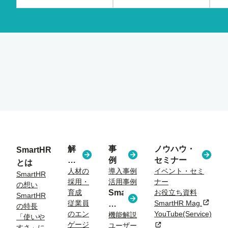
解
事
ノウハウ・
SmartHR
決
例
セミナー
とは
す
人材の
導入事例
イベント・セミ
SmartHR
採用・
活用事例
ナー
る
の想い
育成
SmartHR
お役立ち資料
課
SmartHR
従業員
SmartHR Mag.
新規タ
コ
題
の特長
のエン
YouTube(Service)
ラ
機能解説
「使いや
ゲージ
新規タブまたはウィン
ユーザー
ム
すさ」に