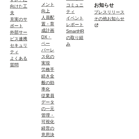
メント
コミュニ
お知らせ
向けた工
向上
ティ
プレスリリース
夫
人員配
イベント
その他お知らせ
充実のサ
置・育
レポート
新規タブまたはウィン
ポート
成計画
SmartHR
外部サー
DX・
の取り組
ビス連携
ペー
み
セキュリ
パーレ
ティ
ス化の
よくある
実現
質問
労務手
続き全
般の効
率化
従業員
データ
の一元
管理・
可視化
経営の
意思決