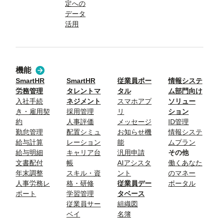
定への
データ
活用
機能
SmartHR
SmartHR
従業員ポー
情報システ
労務管理
タレントマ
タル
ム部門向け
入社手続
ネジメント
スマホアプ
ソリュー
き・雇用契
採用管理
リ
ション
約
人事評価
メッセージ
ID管理
勤怠管理
配置シミュ
お知らせ機
情報システ
給与計算
レーション
能
ムプラン
給与明細
キャリア台
汎用申請
その他
文書配付
帳
AIアシスタ
働くあなた
年末調整
スキル・資
ント
のマネー
人事労務レ
格・研修
従業員デー
ポータル
ポート
学習管理
タベース
従業員サー
組織図
ベイ
名簿