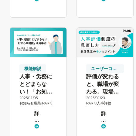
見
見
る
る
機能解説
ユーザーコ
ミュニティ
人事・労務に
評価が変わる
とどまらな
と、職場が変
い！「お知ら
わる。現場発
2025/11/05
2025/01/23
せ機能」の活
の人事評価制
お知らせ機能
/
PARK
PARK
/
人事評価
用事例
度改定【PARK
詳
詳
【SmartHR
事例勉強会レ
し
し
ユーザーに聞
ポート】
く
く
いてみた】
見
見