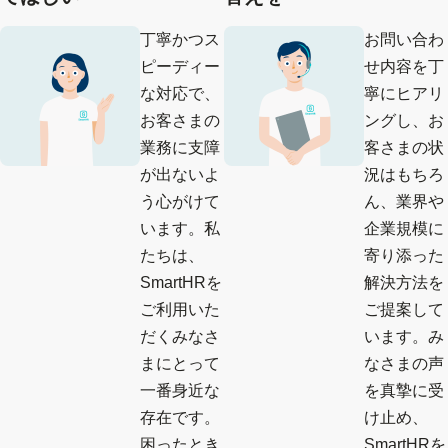
丁寧かつス
お問い合わ
ピーディー
せ内容を丁
な対応で、
寧にヒアリ
お客さまの
ングし、お
業務に支障
客さまの状
が出ないよ
況はもちろ
う心がけて
ん、業界や
います。私
企業規模に
たちは、
寄り添った
SmartHRを
解決方法を
ご利用いた
ご提案して
だくみなさ
います。み
まにとって
なさまの声
一番身近な
を真摯に受
存在です。
け止め、
困ったとき
SmartHRを