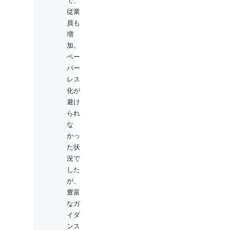
で、
従業
員も
増
加。
ペー
パー
レス
化が
避け
られ
な
かっ
た状
況で
した
が、
豊富
なガ
イダ
ンス