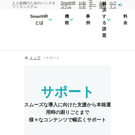
サ
人と組織のためのバックオ
SmartHR
お知
会社
ログ
解
ポー
フィスシステム
コラム
らせ
情報
イン
ト
決
SmartHR
機
事
す
料
とは
能
例
る
金
課
題
トップ
サポート
サポート
スムーズな導入に向けた支援から
本格運
用時の困りごとまで
様々なコンテンツで幅広くサポート