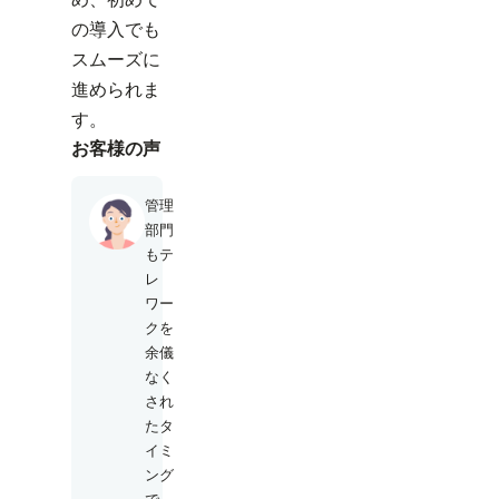
の導入でも
スムーズに
進められま
す。
お客様の声
管理
部門
もテ
レ
ワー
クを
余儀
なく
され
たタ
イミ
ング