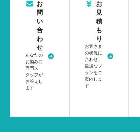
お
お
問
見
い
積
合
も
わ
り
お客さま
せ
の状況に
あなたの
新規タブまたはウィンドウで開く
新規タブまた
合わせ、
お悩みに
最適なプ
専門ス
ランをご
タッフが
案内しま
お答えし
す
ます