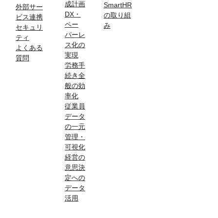
成計画
SmartHR
外部サー
DX・
の取り組
ビス連携
ペー
み
セキュリ
パーレ
ティ
ス化の
よくある
実現
質問
労務手
続き全
般の効
率化
従業員
データ
の一元
管理・
可視化
経営の
意思決
定への
データ
活用