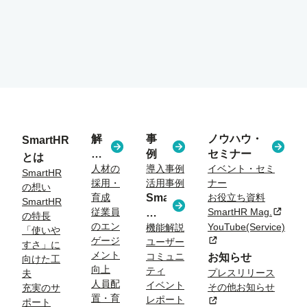
解
事
ノウハウ・
SmartHR
決
例
セミナー
とは
す
人材の
導入事例
イベント・セミ
SmartHR
採用・
活用事例
ナー
る
の想い
育成
SmartHR
お役立ち資料
課
SmartHR
従業員
SmartHR Mag.
新規タ
コ
題
の特長
のエン
YouTube(Service)
ラ
機能解説
「使いや
ゲージ
新規タブまたはウィン
ユーザー
ム
すさ」に
メント
コミュニ
お知らせ
向けた工
向上
ティ
プレスリリース
夫
人員配
イベント
その他お知らせ
充実のサ
置・育
レポート
新規タブまたはウィン
ポート