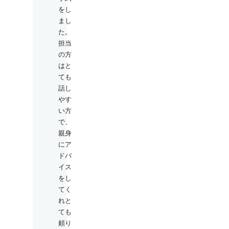
をし
まし
た。
担当
の方
はと
ても
話し
やす
い方
で、
親身
にア
ドバ
イス
をし
てく
れと
ても
頼り