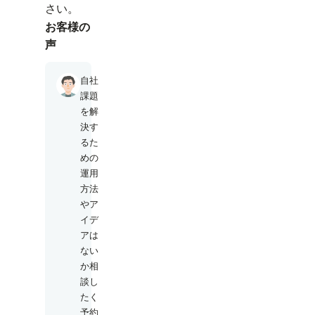
さい。
お客様の
声
自社
課題
を解
決す
るた
めの
運用
方法
やア
イデ
アは
ない
か相
談し
たく
予約