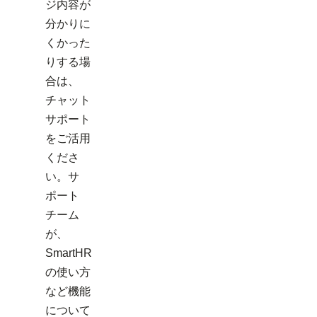
ジ内容が
分かりに
くかった
りする場
合は、
チャット
サポート
をご活用
くださ
い。サ
ポート
チーム
が、
SmartHR
の使い方
など機能
について