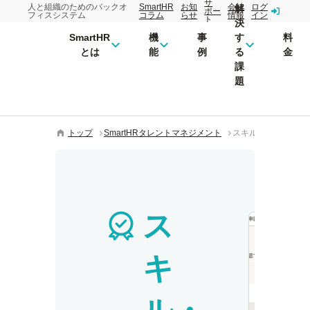
サ
人と組織のためのバックオ
SmartHR
お知
会社
ログ
解
ポー
フィスシステム
コラム
らせ
情報
イン
ト
決
SmartHR
機
事
す
料
とは
能
例
る
金
課
題
トップ
SmartHRタレントマネジメント
スキル・資格・研修
ス
キ