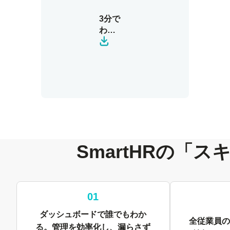
3分で
わか
る！
資料
ダウ
ン
ロー
ド
SmartHRの「
01
ダッシュボードで誰でもわか
全従業員の
る。
管理を効率化し、漏らさず