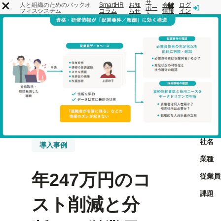
サ
人と組織のためのバックオ
SmartHR
お知
会社
ログ
解
ポー
フィスシステム
コラム
らせ
情報
イン
ト
決
SmartHR
機
事
す
料
とは
能
例
る
金
課
題
トップ
事例
年247万円のコスト削減と分断した従業員情報を一元化。“戦
社名
導入事例
業種
年247万円のコ
従業員
課題
スト削減と分