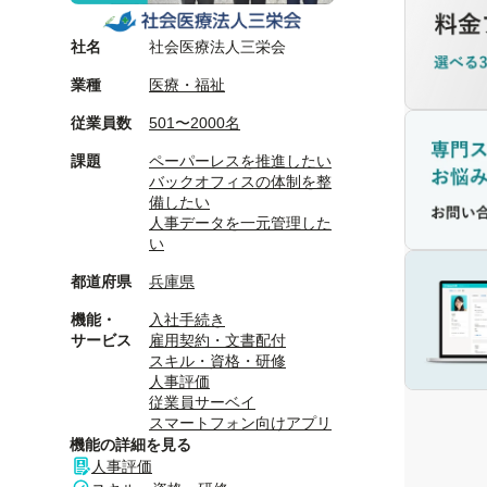
社名
社会医療法人三栄会
業種
医療・福祉
従業員数
501〜2000名
課題
ペーパーレスを推進したい
バックオフィスの体制を整
備したい
人事データを一元管理した
い
都道府県
兵庫県
機能・
入社手続き
サービス
雇用契約・文書配付
スキル・資格・研修
人事評価
従業員サーベイ
スマートフォン向けアプリ
機能の詳細を見る
人事評価