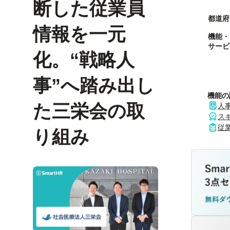
断した従業員
都道府
情報を一元
機能・
サービ
化。“戦略人
事”へ踏み出し
機能の
た三栄会の取
人
ス
従
り組み