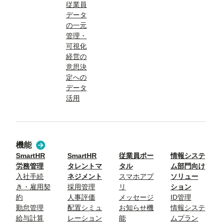
従業員
データ
の一元
管理・
可視化
経営の
意思決
定への
データ
活用
機能
SmartHR
SmartHR
従業員ポー
情報システ
労務管理
タレントマ
タル
ム部門向け
入社手続
ネジメント
スマホアプ
ソリュー
き・雇用契
採用管理
リ
ション
約
人事評価
メッセージ
ID管理
勤怠管理
配置シミュ
お知らせ機
情報システ
給与計算
レーション
能
ムプラン