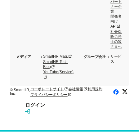
パート
ナー企
業
開発者
向け
新規タブまた
API
社会保
険労務
士の皆
さまへ
新規タブまたはウィンドウで開く
SmartHR Mag.
サービ
メディア
：
グループ会社
：
ス
SmartHR Tech
新規タブまたはウィンドウで開く
Blog
YouTube(Service)
新規タブまたはウィンドウで開く
コーポレートサイト
会社情報
利用規約
新規タブまたはウィンドウで開く
新規タブまたはウィンドウで開く
© SmartHR,
X (Twitte
Facebook
Inc.
プライバシーポリシー
新規タブまたはウィンドウで開く
ログイン