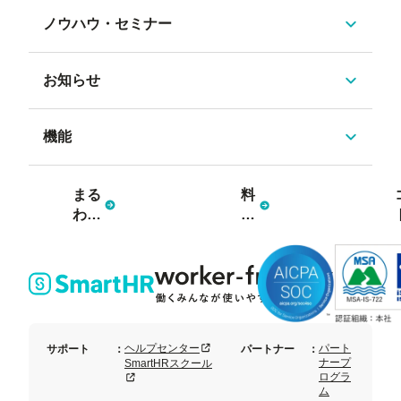
ノウハウ・セミナー
お知らせ
機能
まる
料
わか
金
り資
プ
料3
ラ
点
ン
セッ
ト
新規タブまたはウィンドウで開く
ヘルプセンター
パート
サポート
：
パートナー
：
ナープ
SmartHRスクール
ログラ
新規タブまたはウィンドウで開く
ム