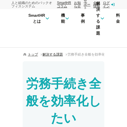
サ
人と組織のためのバックオ
SmartHR
お知
会社
ログ
解
ポー
フィスシステム
コラム
らせ
情報
イン
ト
決
SmartHR
機
事
す
料
とは
能
例
る
金
課
題
トップ
解決する課題
労務手続き全般を効率化したい
労務手続き全
般を効率化し
たい