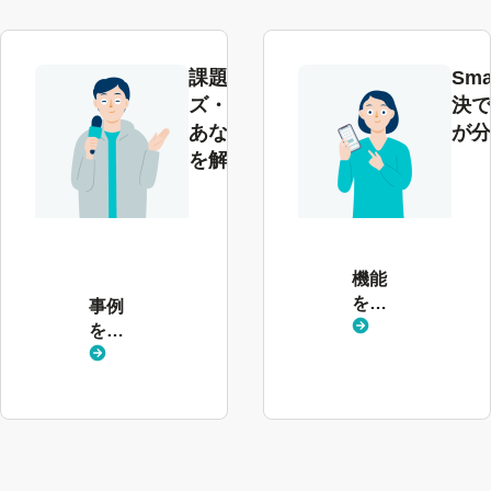
課題やニー
Sm
ズ・業界別で
決で
あなたの悩み
が分
を解決します
事
例
を
見
機能
る
を見
事例
る
を見
る