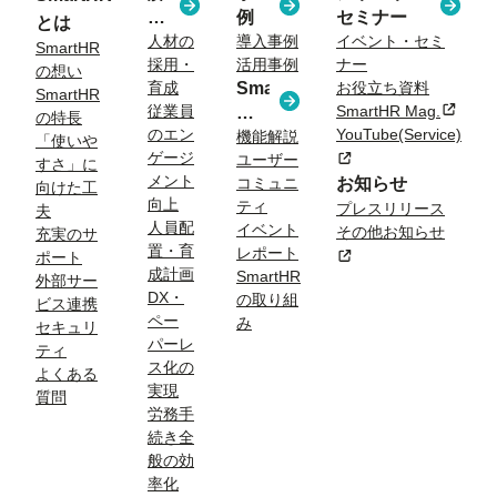
決
例
セミナー
とは
す
人材の
導入事例
イベント・セミ
SmartHR
採用・
活用事例
ナー
る
の想い
育成
SmartHR
お役立ち資料
課
SmartHR
従業員
SmartHR Mag.
新規タ
コ
題
の特長
のエン
YouTube(Service)
ラ
機能解説
「使いや
ゲージ
新規タブまたはウィン
ユーザー
ム
すさ」に
メント
コミュニ
お知らせ
向けた工
向上
ティ
プレスリリース
夫
人員配
イベント
その他お知らせ
充実のサ
置・育
レポート
新規タブまたはウィン
ポート
成計画
SmartHR
外部サー
DX・
の取り組
ビス連携
ペー
み
セキュリ
パーレ
ティ
ス化の
よくある
実現
質問
労務手
続き全
般の効
率化