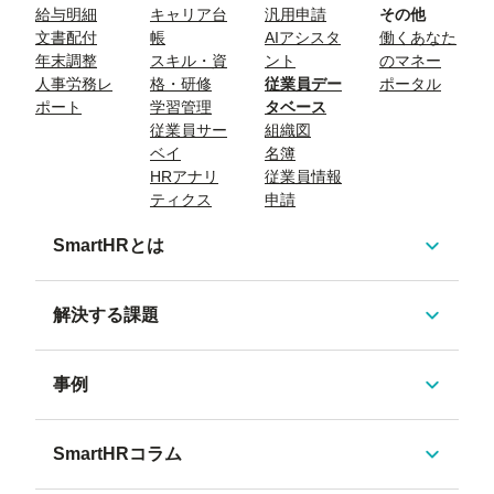
給与明細
キャリア台
汎用申請
その他
文書配付
帳
AIアシスタ
働くあなた
年末調整
スキル・資
ント
のマネー
人事労務レ
格・研修
従業員デー
ポータル
ポート
学習管理
タベース
従業員サー
組織図
ベイ
名簿
HRアナリ
従業員情報
ティクス
申請
SmartHRとは
解決する課題
事例
SmartHRコラム