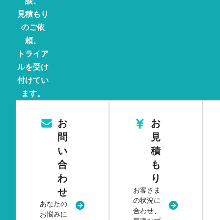
談、
見積もり
のご依
頼、
トライア
ルを受け
付けてい
ます。
お
お
問
見
い
積
合
も
わ
り
お客さま
せ
の状況に
あなたの
新規タブまたはウィンドウで開く
新規タブまた
合わせ、
お悩みに