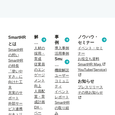
解
事
ノウハウ・
SmartHR
決
例
セミナー
とは
す
人材の
導入事例
イベント・セミ
SmartHR
採用・
活用事例
ナー
る
の想い
育成
SmartHR
お役立ち資料
課
SmartHR
従業員
SmartHR Mag.
新規タ
コ
題
の特長
のエン
YouTube(Service)
ラ
機能解説
「使いや
ゲージ
新規タブまたはウィン
ユーザー
ム
すさ」に
メント
コミュニ
お知らせ
向けた工
向上
ティ
プレスリリース
夫
人員配
イベント
その他お知らせ
充実のサ
置・育
レポート
新規タブまたはウィン
ポート
成計画
SmartHR
外部サー
DX・
の取り組
ビス連携
ペー
み
セキュリ