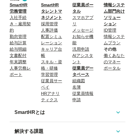
SmartHR
SmartHR
従業員ポー
情報システ
労務管理
タレントマ
タル
ム部門向け
入社手続
ネジメント
スマホアプ
ソリュー
き・雇用契
採用管理
リ
ション
約
人事評価
メッセージ
ID管理
勤怠管理
配置シミュ
お知らせ機
情報システ
給与計算
レーション
能
ムプラン
給与明細
キャリア台
汎用申請
その他
文書配付
帳
AIアシスタ
働くあなた
年末調整
スキル・資
ント
のマネー
人事労務レ
格・研修
従業員デー
ポータル
ポート
学習管理
タベース
従業員サー
組織図
ベイ
名簿
HRアナリ
従業員情報
ティクス
申請
SmartHRとは
解決する課題