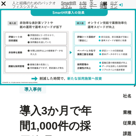
サ
人と組織のためのバックオ
SmartHR
お知
会社
ログ
解
ポー
フィスシステム
コラム
らせ
情報
イン
ト
決
SmartHR
機
事
す
料
とは
能
例
る
金
課
題
トップ
事例
導入3か月で年間1,000件の採用管理をペーパーレス化。即
導入事例
社名
導入3か月で年
業種
間1,000件の採
従業員
課題