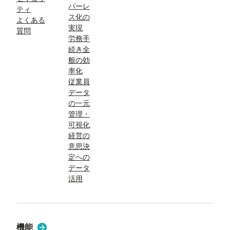
パーレ
ティ
ス化の
よくある
実現
質問
労務手
続き全
般の効
率化
従業員
データ
の一元
管理・
可視化
経営の
意思決
定への
データ
活用
機能