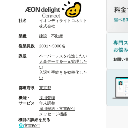
社名
イオンディライトコネクト
株式会社
業種
建設・不動産
従業員数
2001〜5000名
課題
ペーパーレスを推進したい
人事データを一元管理した
い
入退社手続きを効率化した
い
都道府県
東京都
機能・
採用管理
サービス
年末調整
雇用契約・文書配付
メッセージ機能
機能の詳細を見る
文書配付