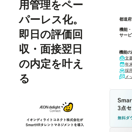
用管理をペー
パーレス化。
都道府
機能・
即日の評価回
サービ
収・面接翌日
機能の
文
の内定を叶え
年
採
る
メ