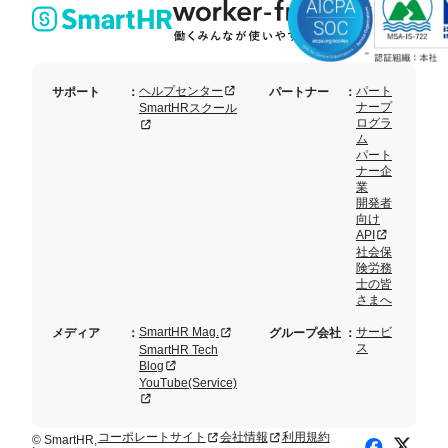
点
ン
セッ
ト
新規タブまたはウィンドウで開く
ヘルプセンター
パート
サポート
：
パートナー
：
ナープ
SmartHRスクール
ログラ
新規タブまたはウィンドウで開く
ム
パート
ナー企
業
開発者
向け
新規タブまた
API
社会保
険労務
士の皆
さまへ
新規タブまたはウィンドウで開く
SmartHR Mag.
サービ
メディア
：
グループ会社
：
ス
SmartHR Tech
新規タブまたはウィンドウで開く
Blog
YouTube(Service)
新規タブまたはウィンドウで開く
コーポレートサイト
会社情報
利用規約
新規タブまたはウィンドウで開く
新規タブまたはウィンドウで開く
© SmartHR,
X (Twitte
Facebook