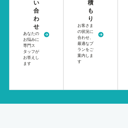
い
積
合
も
わ
り
お客さま
せ
の状況に
あなたの
新規タブまたはウィンドウで開く
新規タブまた
合わせ、
お悩みに
最適なプ
専門ス
ランをご
タッフが
案内しま
お答えし
す
ます