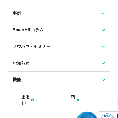
事例
SmartHRコラム
ノウハウ・セミナー
お知らせ
機能
まる
料
わか
金
り資
プ
料3
ラ