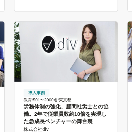
導入事例
教育
501〜2000名
東京都
労務体制の強化、顧問社労士との協
働。2年で従業員数約10倍を実現し
た急成長ベンチャーの舞台裏
株式会社div