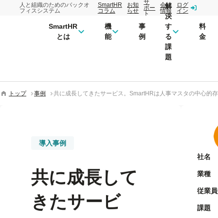
サ
人と組織のためのバックオ
SmartHR
お知
会社
ログ
解
ポー
フィスシステム
コラム
らせ
情報
イン
ト
決
SmartHR
機
事
す
料
とは
能
例
る
金
課
題
トップ
事例
共に成長してきたサービス。SmartHRは人事マスタの中心的
導入事例
社名
共に成長して
業種
従業員
きたサービ
課題