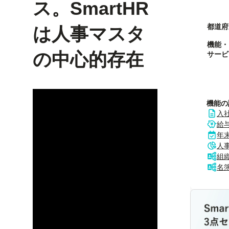
ス。SmartHR
都道府
は人事マスタ
機能・
の中心的存在
サービ
機能の
入
給
年
人
組
名