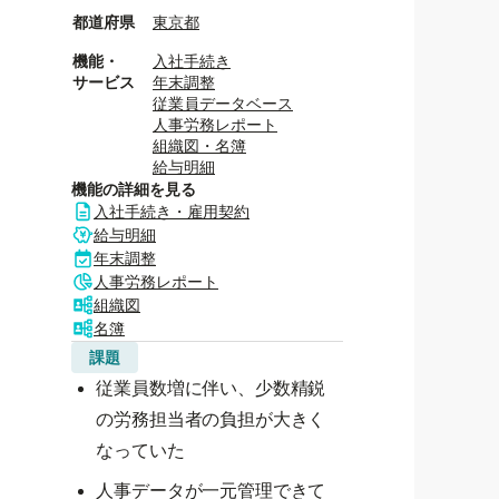
都道府県
東京都
機能・
入社手続き
サービス
年末調整
従業員データベース
人事労務レポート
組織図・名簿
給与明細
機能の詳細を見る
入社手続き・雇用契約
給与明細
年末調整
人事労務レポート
組織図
名簿
課題
従業員数増に伴い、少数精鋭
の労務担当者の負担が大きく
なっていた
人事データが一元管理できて