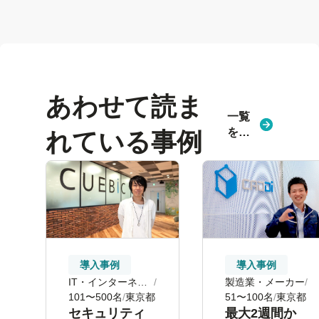
あわせて読ま
一覧
を見
れている事例
る
導入事例
導入事例
IT・インターネッ
製造業・メーカー
ト
101〜500名
東京都
51〜100名
東京都
セキュリティ
最大2週間か