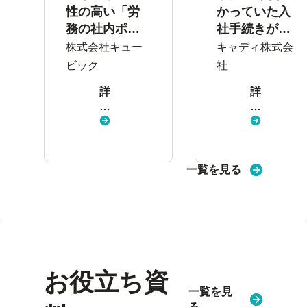
性の高い「労
かっていた入
務の社内ポー
社手続きが、1
タル」。100名
日で完了。
株式会社キュー
キャディ株式会
を超える学生
「コーポレー
ビック
社
インターンの
ト3.0」実現に
詳
詳
従業員情報管
不可欠な存在
し
し
理もスムーズ
く
く
に
見
見
る
る
一覧を見る
お役立ち資
一覧を見
る