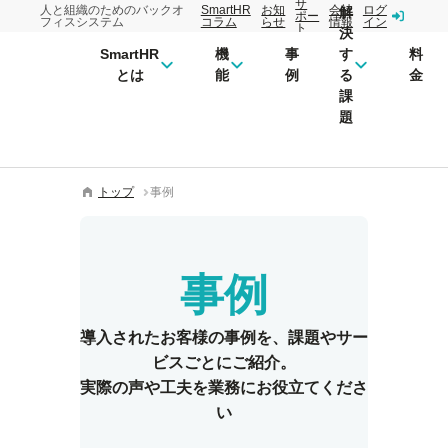
サ
人と組織のためのバックオ
SmartHR
お知
会社
ログ
解
ポー
フィスシステム
コラム
らせ
情報
イン
ト
決
SmartHR
機
事
す
料
とは
能
例
る
金
課
題
トップ
事例
事例
導入されたお客様の事例を、
課題やサー
ビスごとにご紹介。
実際の声や工夫を業務にお役立てくださ
い