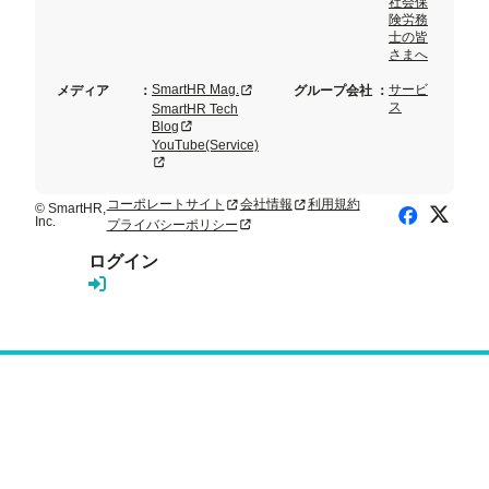
社会保
険労務
士の皆
さまへ
新規タブまたはウィンドウで開く
SmartHR Mag.
サービ
メディア
：
グループ会社
：
ス
SmartHR Tech
新規タブまたはウィンドウで開く
Blog
YouTube(Service)
新規タブまたはウィンドウで開く
コーポレートサイト
会社情報
利用規約
新規タブまたはウィンドウで開く
新規タブまたはウィンドウで開く
© SmartHR,
X (Twitte
Facebook
Inc.
プライバシーポリシー
新規タブまたはウィンドウで開く
ログイン