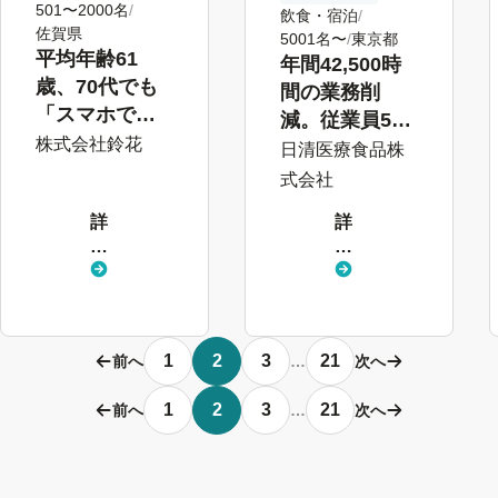
事
501〜2000名
飲食・宿泊
例
佐賀県
5001名〜
東京都
平均年齢61
年間42,500時
歳、70代でも
間の業務削
「スマホで簡
減。従業員5万
単」。老舗企
株式会社鈴花
人超“世代を超
日清医療食品株
業がSmartHR
えた”労務ペー
式会社
で進めるバッ
パーレス化
詳
詳
クオフィスDX
し
し
く
く
見
見
る
る
1
2
3
21
前へ
…
次へ
1
2
3
21
前へ
…
次へ