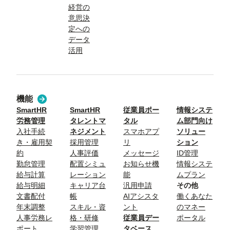
経営の
意思決
定への
データ
活用
機能
SmartHR
SmartHR
従業員ポー
情報システ
労務管理
タレントマ
タル
ム部門向け
入社手続
ネジメント
スマホアプ
ソリュー
き・雇用契
採用管理
リ
ション
約
人事評価
メッセージ
ID管理
勤怠管理
配置シミュ
お知らせ機
情報システ
給与計算
レーション
能
ムプラン
給与明細
キャリア台
汎用申請
その他
文書配付
帳
AIアシスタ
働くあなた
年末調整
スキル・資
ント
のマネー
人事労務レ
格・研修
従業員デー
ポータル
ポート
学習管理
タベース