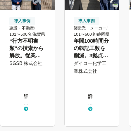
導入事例
導入事例
建設・不動産
製造業・メーカー
101〜500名
滋賀県
101〜500名
静岡県
“行方不明書
年間108時間分
類"の捜索から
の転記工数を
解放。従業員
削減。3拠点、
がスマホから
39種の申請書
SGSB 株式会社
ダイコー化学工
気軽に申請で
をSmartHRで
業株式会社
きる体制に
標準化
詳
詳
し
し
く
く
見
見
る
る