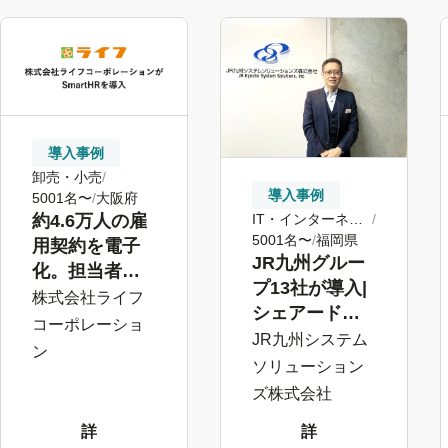
導入事例
卸売・小売
導入事例
5001名〜
大阪府
IT・インターネッ
約4.6万人の雇
ト
5001名〜
福岡県
用契約を電子
JR九州グルー
化。担当者・
プ13社が導入|
従業員双方の
株式会社ライフ
シェアード
負担を軽減
コーポレーショ
サービス企業
JR九州システム
し、より生産
ン
の実践例。ス
ソリューション
性の高い環境
マホで高齢社
ズ株式会社
へ
員にも浸透
詳
詳