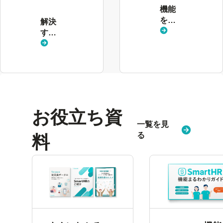
る
機能
課
を見
解決
題
る
する
を
課題
見
を見
る
る
お役立ち資
一覧を見
る
料