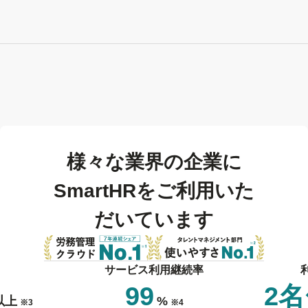
様々な業界の企業に
SmartHRをご利用いた
だいています
サービス利用継続率
99
2
以上
%
※3
※4