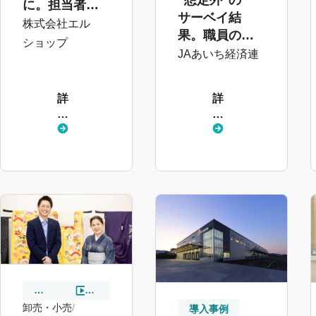
“想定外”の
に。担当者の
サーベイ結
業務効率化と
株式会社エル
果。職員の生
心理的負担の
ショップ
の声を起点と
JAあいち経済連
軽減を実現
した組織改善
サイクル
詳
詳
し
し
く
く
見
見
る
る
導
動
入
画
卸売・小売
導入事例