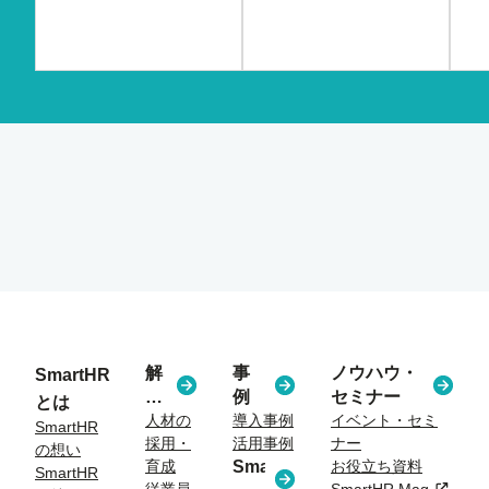
解
事
ノウハウ・
SmartHR
決
例
セミナー
とは
す
人材の
導入事例
イベント・セミ
SmartHR
採用・
活用事例
ナー
る
の想い
育成
SmartHR
お役立ち資料
課
SmartHR