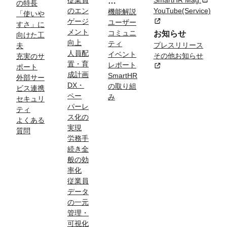
従業員
SmartHR Mag.
新規タ
コ
題
の特長
のエン
YouTube(Service)
ラ
機能解説
「使いや
ゲージ
新規タブまたはウィン
ユーザー
ム
すさ」に
メント
コミュニ
お知らせ
向けた工
向上
ティ
プレスリリース
夫
人員配
イベント
その他お知らせ
充実のサ
置・育
レポート
新規タブまたはウィン
ポート
成計画
SmartHR
外部サー
DX・
の取り組
ビス連携
ペー
み
セキュリ
パーレ
ティ
ス化の
よくある
実現
質問
労務手
続き全
般の効
率化
従業員
データ
の一元
管理・
可視化