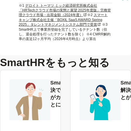
※1
デロイト トーマツ ミック経済研究所株式会社
「HRTechクラウド市場の実態と展望 2025年度版」労務管
新規タブまたはウィンドウで
理クラウド市場・出荷金額（2024年度）
※2
スマート
キャンプ株式会社主催「BOXIL SaaS AWARD Spring
新規タブまたはウィ
2025」タレントマネジメントシステム部門で受賞
※3
SmartHR上で事業所登録を完了しているテナント数（但
し、退会処理を行ったテナント数を除く） ※4 CMRR解約
率の直近12ヶ月平均（2026年4月時点）より算出
SmartHRをもっと知る
SmartHRで解
Sma
決できる課題
解決
がカテゴリご
とが
とにわかる
解
決
す