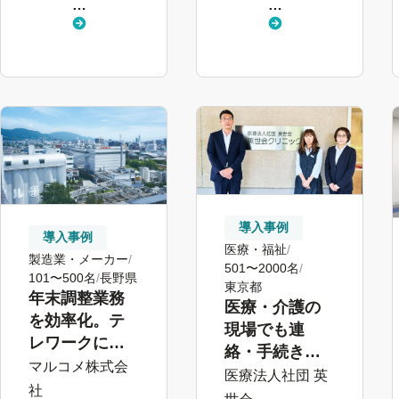
し
し
く
く
見
見
る
る
導入事例
導入事例
医療・福祉
製造業・メーカー
501〜2000名
101〜500名
長野県
東京都
年末調整業務
医療・介護の
を効率化。テ
現場でも連
レワークに対
絡・手続きを
応する労務改
マルコメ株式会
滞留させな
医療法人社団 英
革
社
い。「メッ