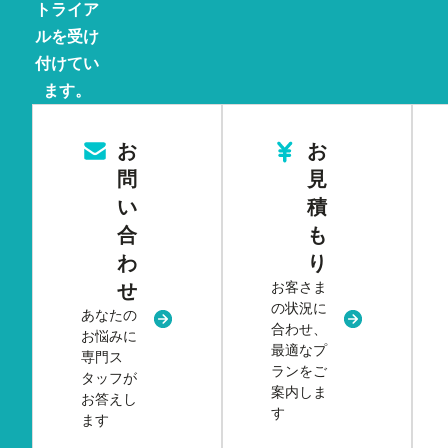
トライア
ルを受け
付けてい
ます。
お
お
問
見
い
積
合
も
わ
り
お客さま
せ
の状況に
あなたの
新規タブまたはウィンドウで開く
新規タブまた
合わせ、
お悩みに
最適なプ
専門ス
ランをご
タッフが
案内しま
お答えし
す
ます