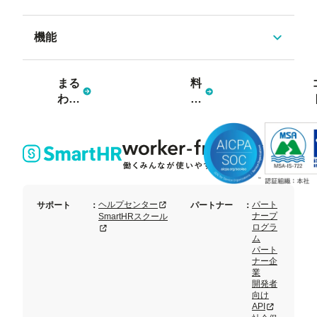
機能
まる
料
わか
金
り資
プ
料3
ラ
点
ン
セッ
ト
新規タブまたはウィンドウで開く
ヘルプセンター
パート
サポート
：
パートナー
：
ナープ
SmartHRスクール
ログラ
新規タブまたはウィンドウで開く
ム
パート
ナー企
業
開発者
向け
新規タブまた
API