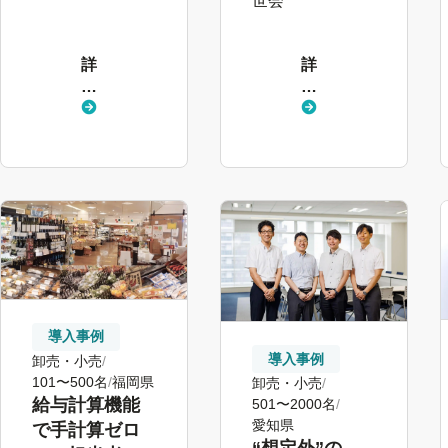
世会
セージ」機能
活用で伝言
詳
詳
ゲームをなく
し
し
す
く
く
見
見
る
る
導入事例
導入事例
卸売・小売
101〜500名
福岡県
卸売・小売
給与計算機能
501〜2000名
愛知県
で手計算ゼロ