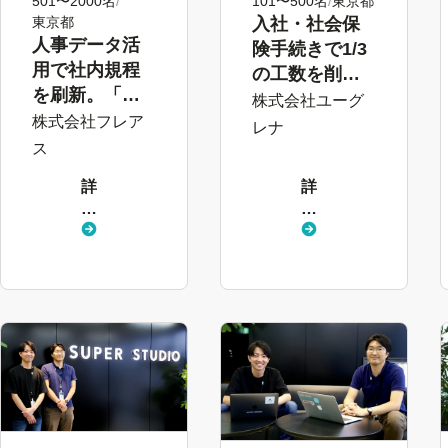
501〜2000名
101〜500名
東京都
東京都
入社・社会保
人事データ活
険手続きで1/3
用で社内規程
の工数を削
を刷新。「攻
減。グループ
株式会社ユーグ
める」人事総
株式会社フレア
企業にも展開
レナ
務部へ
へ
ス
詳
詳
し
し
く
く
見
見
る
る