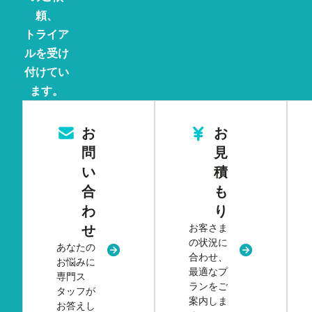
頼、
トライア
ルを受け
付けてい
ます。
お
お
問
見
い
積
合
も
わ
り
お客さま
せ
の状況に
あなたの
新規タブまたはウィンドウで開く
新規タブまた
合わせ、
お悩みに
最適なプ
専門ス
ランをご
タッフが
案内しま
お答えし