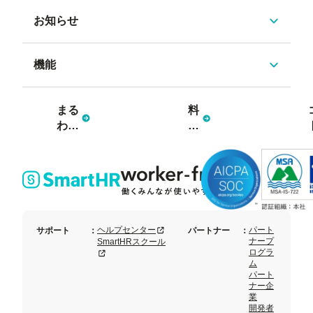
お知らせ
機能
まる
料
わか
金
り資
プ
料3
ラ
点
ン
セッ
ト
新規タブまたはウィンドウで開く
ヘルプセンター
パート
サポート
：
パートナー
：
ナープ
SmartHRスクール
ログラ
新規タブまたはウィンドウで開く
ム
パート
ナー企
業
開発者