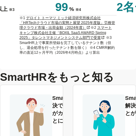
99
2
以上
%
※3
※4
※1
デロイト トーマツ ミック経済研究所株式会社
「HRTechクラウド市場の実態と展望 2025年度版」労務管
新規タブまたはウィンドウで
理クラウド市場・出荷金額（2024年度）
※2
スマート
キャンプ株式会社主催「BOXIL SaaS AWARD Spring
新規タブまたはウィ
2025」タレントマネジメントシステム部門で受賞
※3
SmartHR上で事業所登録を完了しているテナント数（但
し、退会処理を行ったテナント数を除く） ※4 CMRR解約
率の直近12ヶ月平均（2026年4月時点）より算出
SmartHRをもっと知る
SmartHRで解
Sma
決できる課題
解決
がカテゴリご
とが
とにわかる
解