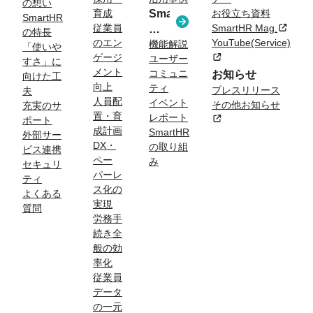
の想い
育成
SmartHR
お役立ち資料
課
SmartHR
従業員
SmartHR Mag.
新規タ
コ
題
の特長
のエン
YouTube(Service)
ラ
機能解説
「使いや
ゲージ
新規タブまたはウィン
ユーザー
ム
すさ」に
メント
コミュニ
お知らせ
向けた工
向上
ティ
プレスリリース
夫
人員配
イベント
その他お知らせ
充実のサ
置・育
レポート
新規タブまたはウィン
ポート
成計画
SmartHR
外部サー
DX・
の取り組
ビス連携
ペー
み
セキュリ
パーレ
ティ
ス化の
よくある
実現
質問
労務手
続き全
般の効
率化
従業員
データ
の一元