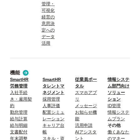
管理・
可視化
経営の
意思決
定への
データ
活用
機能
SmartHR
SmartHR
従業員ポー
情報システ
労務管理
タレントマ
タル
ム部門向け
入社手続
ネジメント
スマホアプ
ソリュー
き・雇用契
採用管理
リ
ション
約
人事評価
メッセージ
ID管理
勤怠管理
配置シミュ
お知らせ機
情報システ
給与計算
レーション
能
ムプラン
給与明細
キャリア台
汎用申請
その他
文書配付
帳
AIアシスタ
働くあなた
年末調整
スキル・資
ント
のマネー