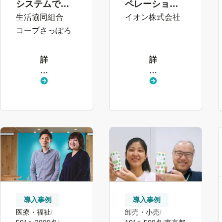
システムで人
ペレーション
事労務業務を
変革プロジェ
生活協同組合
イオン株式会社
推進
クト」を推進
コープさっぽろ
詳
詳
し
し
く
く
見
見
る
る
導入事例
導入事例
医療・福祉
卸売・小売