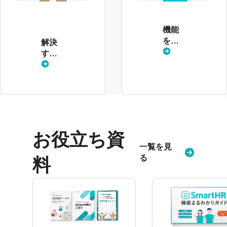
決
す
る
機能
課
を見
解決
題
る
する
を
課題
見
を見
る
る
お役立ち資
一覧を見
る
料