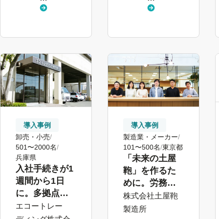
く
く
見
見
る
る
導入事例
導入事例
卸売・小売
製造業・メーカー
501〜2000名
101〜500名
東京都
兵庫県
「未来の土屋
入社手続きが1
鞄」を作るた
週間から1日
めに。労務業
に。多拠点展
務を超え、会
株式会社土屋鞄
開企業での
エコートレー
社全体で活用
製造所
ペーパーレス