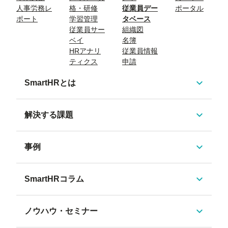
人事労務レ
格・研修
従業員デー
ポータル
ポート
学習管理
タベース
従業員サー
組織図
ベイ
名簿
HRアナリ
従業員情報
ティクス
申請
SmartHRとは
解決する課題
事例
SmartHRコラム
ノウハウ・セミナー