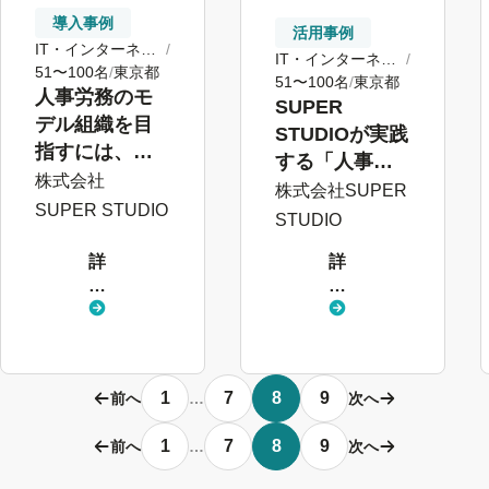
導入事例
活用事例
IT・インターネッ
IT・インターネッ
ト
51〜100名
東京都
ト
51〜100名
東京都
人事労務のモ
SUPER
デル組織を目
STUDIOが実践
指すには、
する「人事情
データを蓄積
株式会社
報の一元管
株式会社SUPER
できる「人事
SUPER STUDIO
理」を徹底解
STUDIO
マスタ」が必
説！
要だった。
詳
詳
し
し
く
く
見
見
る
る
1
7
8
9
前へ
…
次へ
1
7
8
9
前へ
…
次へ