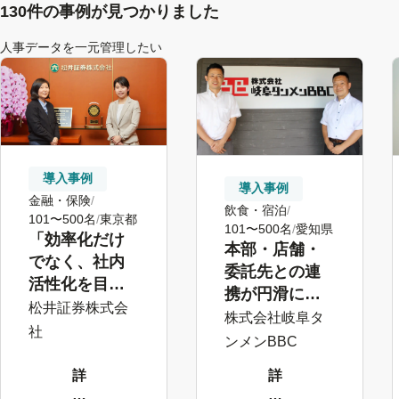
130件の事例が見つかりました
人事データを一元管理したい
導入事例
導入事例
金融・保険
飲食・宿泊
101〜500名
東京都
101〜500名
愛知県
「効率化だけ
本部・店舗・
でなく、社内
委託先との連
活性化を目指
携が円滑に。
す」創業100年
松井証券株式会
従業員と向き
株式会社岐阜タ
の証券会社が
社
合った2年の歩
ンメンBBC
継続活用する
み
理由
詳
詳
し
し