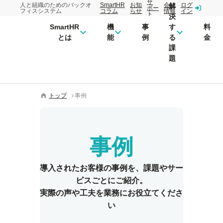
サ
人と組織のためのバックオ
SmartHR
お知
会社
ログ
解
ポー
フィスシステム
コラム
らせ
情報
イン
ト
決
SmartHR
機
事
す
料
とは
能
例
る
金
課
題
トップ
事例
事例
導入されたお客様の事例を、
課題やサー
ビスごとにご紹介。
実際の声や工夫を業務にお役立てくださ
い