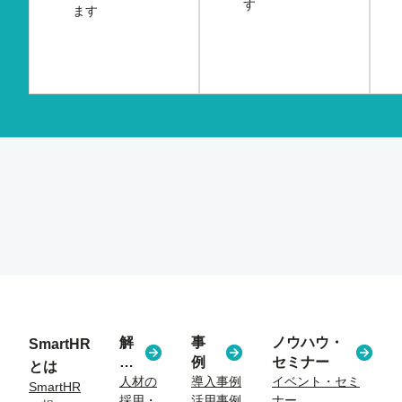
す
ます
解
事
ノウハウ・
SmartHR
決
例
セミナー
とは
す
人材の
導入事例
イベント・セミ
SmartHR
採用・
活用事例
ナー
る