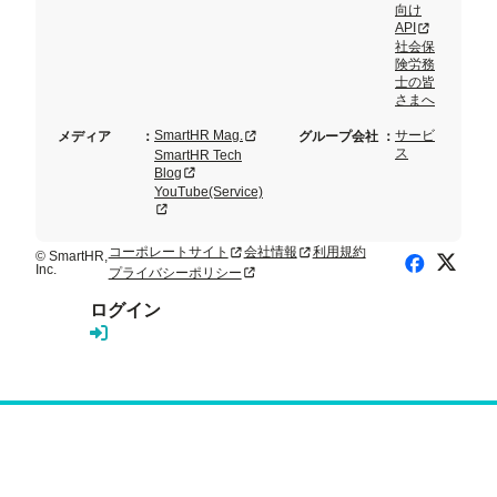
向け
新規タブまた
API
社会保
険労務
士の皆
さまへ
新規タブまたはウィンドウで開く
SmartHR Mag.
サービ
メディア
：
グループ会社
：
ス
SmartHR Tech
新規タブまたはウィンドウで開く
Blog
YouTube(Service)
新規タブまたはウィンドウで開く
コーポレートサイト
会社情報
利用規約
新規タブまたはウィンドウで開く
新規タブまたはウィンドウで開く
© SmartHR,
X (Twitte
Facebook
Inc.
プライバシーポリシー
新規タブまたはウィンドウで開く
ログイン