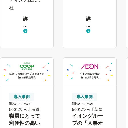
ディング株式会
化の実現
社
詳
詳
し
し
く
く
見
見
る
る
導入事例
導入事例
卸売・小売
卸売・小売
5001名〜
北海道
5001名〜
千葉県
職員にとって
イオングルー
利便性の高い
プの「人事オ