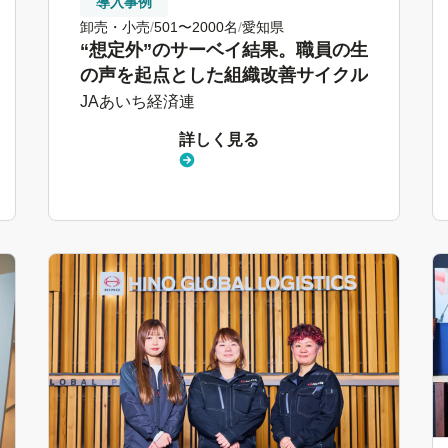
導入事例
卸売・小売
501〜2000名
愛知県
“想定外”のサーベイ結果。職員の生
の声を起点とした組織改善サイクル
JAあいち経済連
詳しく見る