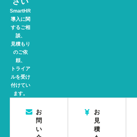
さい
SmartHR
導入に関
するご相
談、
見積もり
のご依
頼、
トライア
ルを受け
付けてい
ます。
お
お
問
見
い
積