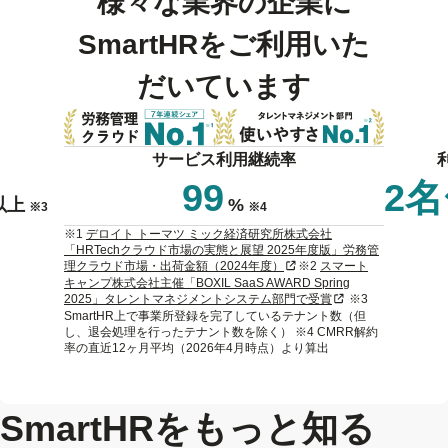
様々な業界の企業に
SmartHRをご利用いた
だいています
サービス利用継続率
99
2
以上
%
※3
※4
※1
デロイト トーマツ ミック経済研究所株式会社
「HRTechクラウド市場の実態と展望 2025年度版」労務管
新規タブまたはウィンドウで
理クラウド市場・出荷金額（2024年度）
※2
スマート
キャンプ株式会社主催「BOXIL SaaS AWARD Spring
新規タブまたはウィ
2025」タレントマネジメントシステム部門で受賞
※3
SmartHR上で事業所登録を完了しているテナント数（但
し、退会処理を行ったテナント数を除く） ※4 CMRR解約
率の直近12ヶ月平均（2026年4月時点）より算出
SmartHRをもっと知る