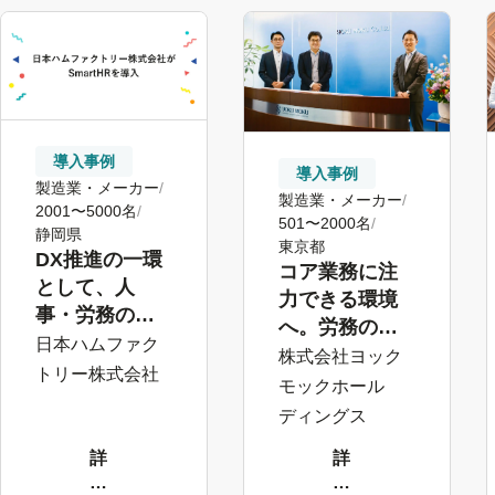
導入事例
導入事例
製造業・メーカー
製造業・メーカー
2001〜5000名
501〜2000名
静岡県
東京都
DX推進の一環
コア業務に注
として、人
力できる環境
事・労務の
へ。労務の効
ペーパーレス
日本ハムファク
率化で経営課
株式会社ヨック
化を開始
トリー株式会社
題の解決に寄
モックホール
与
ディングス
詳
詳
し
し