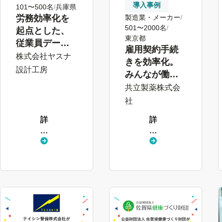
導入事例
101〜500名
兵庫県
製造業・メーカー
労務効率化を
501〜2000名
起点とした、
東京都
従業員データ
雇用契約手続
の一元管理と
株式会社ヤスナ
きを効率化。
人材マネジメ
設計工房
みんなが働き
ントの推進を
やすい会社づ
共立製薬株式会
実現
くりを推進
社
詳
詳
し
し
く
く
見
見
る
る