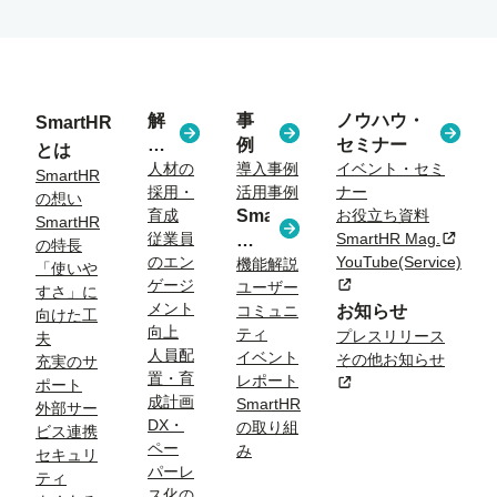
解
事
ノウハウ・
SmartHR
決
例
セミナー
とは
す
人材の
導入事例
イベント・セミ
SmartHR
採用・
活用事例
ナー
る
の想い
育成
SmartHR
お役立ち資料
課
SmartHR
従業員
SmartHR Mag.
新規タ
コ
題
の特長
のエン
YouTube(Service)
ラ
機能解説
「使いや
ゲージ
新規タブまたはウィン
ユーザー
ム
すさ」に
メント
コミュニ
お知らせ
向けた工
向上
ティ
プレスリリース
夫
人員配
イベント
その他お知らせ
充実のサ
置・育
レポート
新規タブまたはウィン
ポート
成計画
SmartHR
外部サー
DX・
の取り組
ビス連携
ペー
み
セキュリ
パーレ
ティ
ス化の