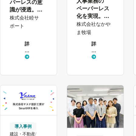
人事業務の
パーレスの意
ペーパーレス
識が浸透。よ
化を実現。
り生産性の高
株式会社睦サ
「従業員の定
株式会社なかや
い職場環境を
ポート
着」に注力で
目指して
ま牧場
きる環境へ
詳
詳
し
し
く
く
見
見
る
る
導入事例
建設・不動産