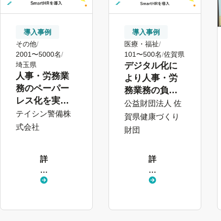
導入事例
導入事例
その他
医療・福祉
2001〜5000名
101〜500名
佐賀県
埼玉県
デジタル化に
人事・労務業
より人事・労
務のペーパー
務業務の負荷
レス化を実現
を軽減
公益財団法人 佐
する各種機能
テイシン警備株
賀県健康づくり
と使いやすさ
式会社
財団
を評価
詳
詳
し
し
く
く
見
見
る
る