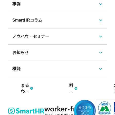
事例
SmartHRコラム
ノウハウ・セミナー
お知らせ
機能
まる
料
わか
金
り資
プ
料3
ラ
点
ン
セッ