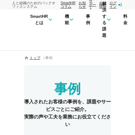
サ
人と組織のためのバックオ
SmartHR
お知
会社
ログ
解
ポー
フィスシステム
コラム
らせ
情報
イン
ト
決
SmartHR
機
事
す
料
とは
能
例
る
金
課
題
トップ
事例
事例
導入されたお客様の事例を、
課題やサー
ビスごとにご紹介。
実際の声や工夫を業務にお役立てくださ
い