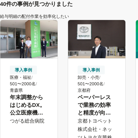
40件の事例が見つかりました
給与明細の配付作業を効率化したい
導入事例
導入事例
医療・福祉
卸売・小売
501〜2000名
501〜2000名
青森県
京都府
年末調整から
ペーパーレス
はじめるDX。
で業務の効率
公立医療機関
と精度が向
で進むペー
上。従業員に
つがる総合病院
京都トヨペット
パーレス労務
寄り添うため
株式会社・ネッ
の時間を創出
ツトヨタ京華株