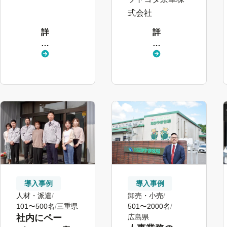
式会社
詳
詳
し
し
く
く
見
見
る
る
導入事例
導入事例
卸売・小売
人材・派遣
501〜2000名
101〜500名
三重県
広島県
社内にペー