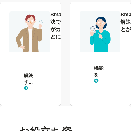
SmartHRで解
Sma
決できる課題
解決
がカテゴリご
とが
とにわかる
解
決
す
る
機能
課
を見
解決
題
る
する
を
課題
見
を見
る
る