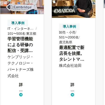
導入事例
導入事例
IT・インターネッ
卸売・小売
ト
101〜500名
東京都
501〜2000名
学習管理機能
鹿児島県
による研修の
最適配置で新
配信・受講管
店長を抜擢。
理で未受講者
ケンブリッジ・
タレントマネ
が0に
テクノロジー・
ジメント機能
株式会社迫田
パートナーズ株
の複数利用で
式会社
「選ばれる企
業」に
詳
詳
し
し
く
く
見
見