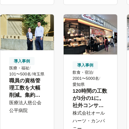
る
る
導入事例
導入事例
医療・福祉
飲食・宿泊
101〜500名
埼玉県
2001〜5000名
職員の資格管
愛知県
理工数を大幅
120時間の工数
削減。集約し
が3分の1に。
た職員情報に
医療法人慈公会
社外コンサル
もとづいた効
公平病院
タントと二人
株式会社オール
果的な人員配
三脚で挑んだ
ハーツ・カンパ
置を実現
人事評価制度
ニー