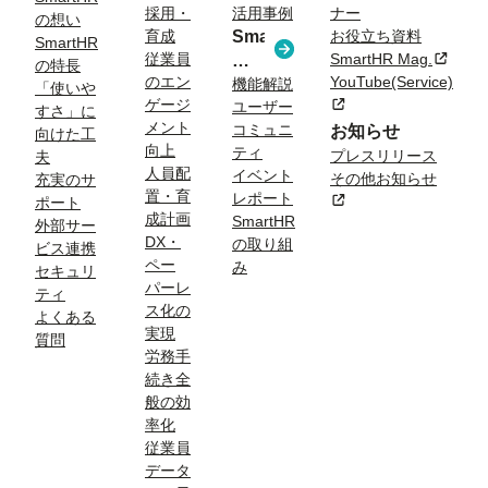
採用・
活用事例
ナー
る
の想い
育成
SmartHR
お役立ち資料
課
SmartHR
従業員
SmartHR Mag.
新規タ
コ
題
の特長
のエン
YouTube(Service)
ラ
機能解説
「使いや
ゲージ
新規タブまたはウィン
ユーザー
ム
すさ」に
メント
コミュニ
お知らせ
向けた工
向上
ティ
プレスリリース
夫
人員配
イベント
その他お知らせ
充実のサ
置・育
レポート
新規タブまたはウィン
ポート
成計画
SmartHR
外部サー
DX・
の取り組
ビス連携
ペー
み
セキュリ
パーレ
ティ
ス化の
よくある
実現
質問
労務手
続き全
般の効
率化
従業員
データ