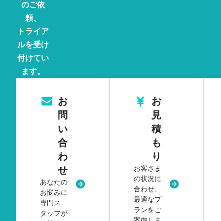
のご依
頼、
トライア
ルを受け
付けてい
ます。
お
お
問
見
い
積
合
も
わ
り
お客さま
せ
の状況に
あなたの
新規タブまたはウィンドウで開く
新規タブまた
合わせ、
お悩みに
最適なプ
専門ス
ランをご
タッフが
案内しま