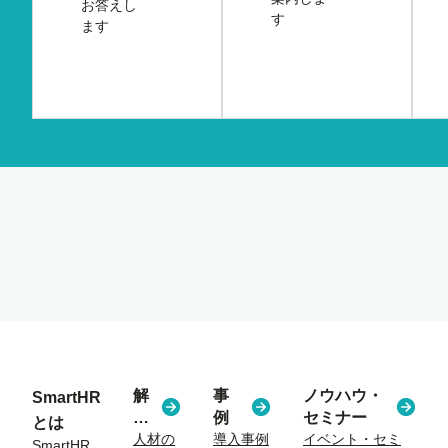
お答えし
す
ます
解
事
ノウハウ・
SmartHR
決
例
セミナー
とは
す
人材の
導入事例
イベント・セミ
SmartHR