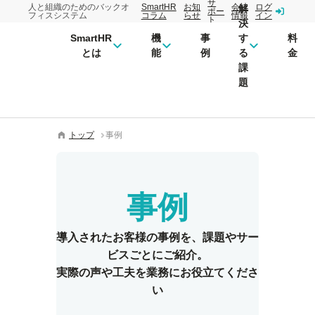
サ
人と組織のためのバックオ
SmartHR
お知
会社
ログ
解
ポー
フィスシステム
コラム
らせ
情報
イン
ト
決
SmartHR
機
事
す
料
とは
能
例
る
金
課
題
トップ
事例
事例
導入されたお客様の事例を、
課題やサー
ビスごとにご紹介。
実際の声や工夫を業務にお役立てくださ
い