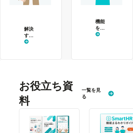
解
決
す
る
機能
課
を見
解決
題
る
する
を
課題
見
を見
る
る
お役立ち資
一覧を見
る
料