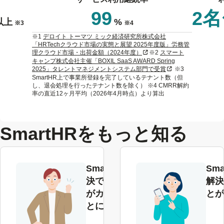
99
2
以上
%
※3
※4
※1
デロイト トーマツ ミック経済研究所株式会社
「HRTechクラウド市場の実態と展望 2025年度版」労務管
新規タブまたはウィンドウで
理クラウド市場・出荷金額（2024年度）
※2
スマート
キャンプ株式会社主催「BOXIL SaaS AWARD Spring
新規タブまたはウィ
2025」タレントマネジメントシステム部門で受賞
※3
SmartHR上で事業所登録を完了しているテナント数（但
し、退会処理を行ったテナント数を除く） ※4 CMRR解約
率の直近12ヶ月平均（2026年4月時点）より算出
SmartHRをもっと知る
SmartHRで解
Sma
決できる課題
解決
がカテゴリご
とが
とにわかる