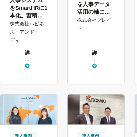
人事システム
を人事データ
をSmartHRに1
活用の軸に。
本化。蓄積し
過去と今の
株式会社プレイ
たデータを活
株式会社ハピネ
データをもと
ド
かし、従業員
ス・アンド・
に「未来」に
の自走を促す
ディ
向けた組織づ
環境へ
くり
詳
詳
し
し
く
く
見
見
る
る
導入事例
導入事例