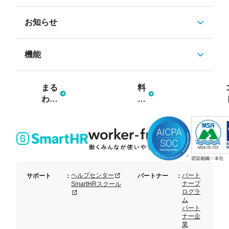
お知らせ
機能
まる
料
わか
金
り資
プ
料3
ラ
点
ン
セッ
ト
新規タブまたはウィンドウで開く
ヘルプセンター
パート
サポート
：
パートナー
：
ナープ
SmartHRスクール
ログラ
新規タブまたはウィンドウで開く
ム
パート
ナー企
業