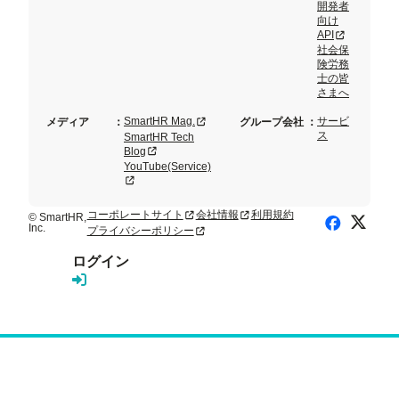
開発者
向け
新規タブまた
API
社会保
険労務
士の皆
さまへ
新規タブまたはウィンドウで開く
SmartHR Mag.
サービ
メディア
：
グループ会社
：
ス
SmartHR Tech
新規タブまたはウィンドウで開く
Blog
YouTube(Service)
新規タブまたはウィンドウで開く
コーポレートサイト
会社情報
利用規約
新規タブまたはウィンドウで開く
新規タブまたはウィンドウで開く
© SmartHR,
X (Twitte
Facebook
Inc.
プライバシーポリシー
新規タブまたはウィンドウで開く
ログイン