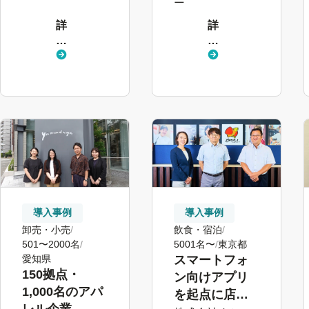
の再構築
詳
詳
し
し
く
く
見
見
る
る
導入事例
導入事例
卸売・小売
飲食・宿泊
501〜2000名
5001名〜
東京都
愛知県
スマートフォ
150拠点・
ン向けアプリ
1,000名のアパ
を起点に店
レル企業、情