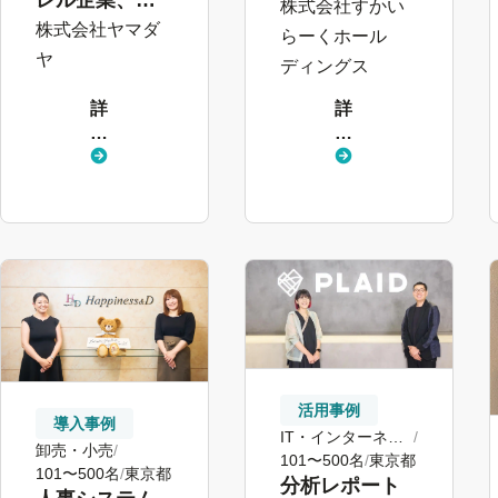
舗・本社双方
株式会社すかい
報の一元化で
株式会社ヤマダ
の生産性を向
らーくホール
属人的な評
上。店舗業務
ヤ
ディングス
価・配置検討
に集中できる
詳
詳
から脱却
環境づくりへ
し
し
く
く
見
見
る
る
活用事例
導入事例
IT・インターネッ
卸売・小売
ト
101〜500名
東京都
101〜500名
東京都
分析レポート