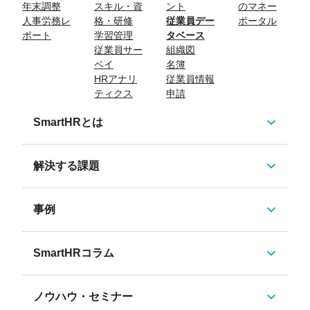
年末調整
スキル・資
ント
のマネー
人事労務レ
格・研修
従業員デー
ポータル
ポート
学習管理
タベース
従業員サー
組織図
ベイ
名簿
HRアナリ
従業員情報
ティクス
申請
SmartHRとは
解決する課題
事例
SmartHRコラム
ノウハウ・セミナー