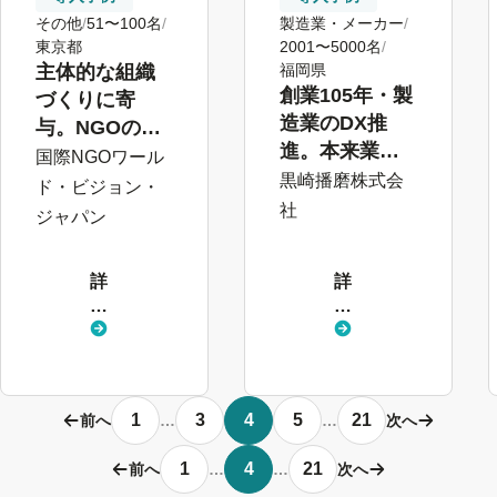
その他
51〜100名
製造業・メーカー
東京都
2001〜5000名
主体的な組織
福岡県
創業105年・製
づくりに寄
造業のDX推
与。NGOの活
進。本来業務
動を人事労務
国際NGOワール
でさらなる成
黒崎播磨株式会
から支える
ド・ビジョン・
果を目指せる
社
ジャパン
環境へ
詳
詳
し
し
く
く
見
見
る
る
1
3
4
5
21
前へ
…
…
次へ
1
4
21
前へ
…
…
次へ