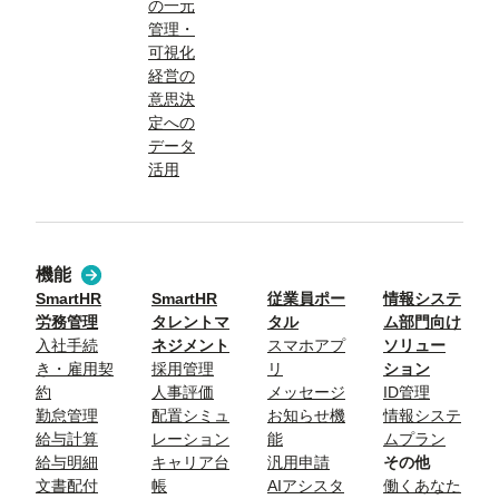
の一元
管理・
可視化
経営の
意思決
定への
データ
活用
機能
SmartHR
SmartHR
従業員ポー
情報システ
労務管理
タレントマ
タル
ム部門向け
入社手続
ネジメント
スマホアプ
ソリュー
き・雇用契
採用管理
リ
ション
約
人事評価
メッセージ
ID管理
勤怠管理
配置シミュ
お知らせ機
情報システ
給与計算
レーション
能
ムプラン
給与明細
キャリア台
汎用申請
その他
文書配付
帳
AIアシスタ
働くあなた