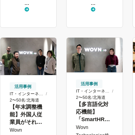
し
し
く
く
見
見
る
る
活用事例
活用事例
IT・インターネッ
IT・インターネッ
ト
2〜50名
北海道
ト
2〜50名
北海道
【多言語化対
【年末調整機
応機能】
能】外国人従
「SmartHRの
業員がそれぞ
便利さを外国
Wovn
れの言語でア
Wovn
人従業員も実