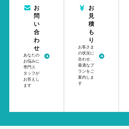
お
お
問
見
い
積
合
も
わ
り
お客さま
せ
の状況に
あなたの
新規タブまたはウィンドウで開く
新規タブまた
合わせ、
お悩みに
最適なプ
専門ス
ランをご
タッフが
案内しま
お答えし
す
ます