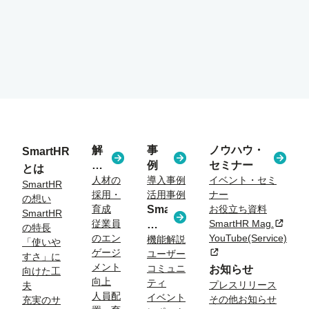
解
事
ノウハウ・
SmartHR
決
例
セミナー
とは
す
人材の
導入事例
イベント・セミ
SmartHR
採用・
活用事例
ナー
る
の想い
育成
SmartHR
お役立ち資料
課
SmartHR
従業員
SmartHR Mag.
新規タ
コ
題
の特長
のエン
YouTube(Service)
ラ
機能解説
「使いや
ゲージ
新規タブまたはウィン
ユーザー
ム
すさ」に
メント
コミュニ
お知らせ
向けた工
向上
ティ
プレスリリース
夫
人員配
イベント
その他お知らせ
充実のサ