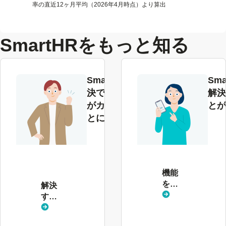
率の直近12ヶ月平均（2026年4月時点）より算出
SmartHRをもっと知る
SmartHRで解
Sma
決できる課題
解決
がカテゴリご
とが
とにわかる
解
決
す
る
機能
課
を見
解決
題
る
する
を
課題
見
を見
る