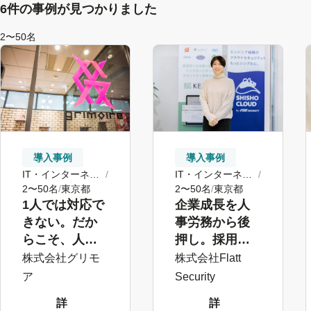
6件の事例が見つかりました
2〜50名
導入事例
導入事例
IT・インターネッ
IT・インターネッ
ト
2〜50名
東京都
ト
2〜50名
東京都
企業成長を人
1人では対応で
事労務から後
きない。だか
押し。採用力
らこそ、人
強化のための
事・労務は
株式会社Flatt
株式会社グリモ
データ活用基
SmartHRに頼
Security
ア
盤を構築
る
詳
詳