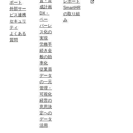
置・育
レポート
新規タブまたはウィン
ポート
成計画
SmartHR
外部サー
DX・
の取り組
ビス連携
ペー
み
セキュリ
パーレ
ティ
ス化の
よくある
実現
質問
労務手
続き全
般の効
率化
従業員
データ
の一元
管理・
可視化
経営の
意思決
定への
データ
活用