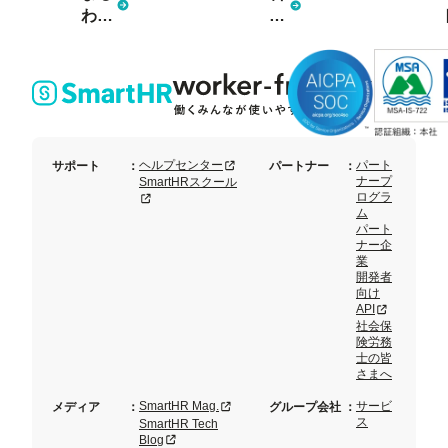
わか
金
り資
プ
料3
ラ
点
ン
セッ
ト
新規タブまたはウィンドウで開く
ヘルプセンター
パート
サポート
：
パートナー
：
ナープ
SmartHRスクール
ログラ
新規タブまたはウィンドウで開く
ム
パート
ナー企
業
開発者
向け
新規タブまた
API
社会保
険労務
士の皆
さまへ
新規タブまたはウィンドウで開く
SmartHR Mag.
サービ
メディア
：
グループ会社
：
ス
SmartHR Tech
新規タブまたはウィンドウで開く
Blog