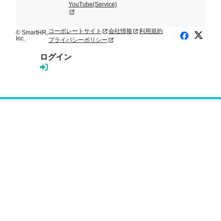
YouTube(Service)
新規タブまたはウィンドウで開く
コーポレートサイト
会社情報
利用規約
新規タブまたはウィンドウで開く
新規タブまたはウィンドウで開く
© SmartHR,
X (Twitte
Facebook
Inc.
プライバシーポリシー
新規タブまたはウィンドウで開く
ログイン