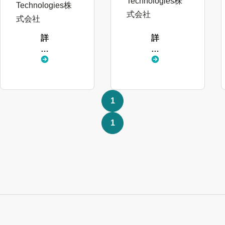
Technologies株
ンケート入力
Technologies株
感」確かな翻
式会社
→理解促進と
式会社
訳がミスを防
操作ミス減少
ぎ、業務効率
詳
詳
に成功（Wovn
化を実現
し
し
Technologies
く
く
（Wovn
株式会社）
見
見
Technologies
る
る
株式会社）
1
1