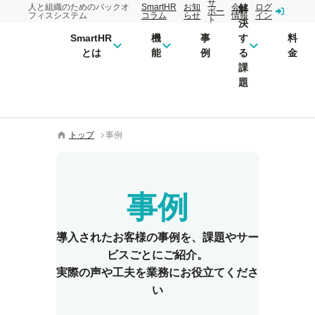
サ
人と組織のためのバックオ
SmartHR
お知
会社
ログ
解
ポー
フィスシステム
コラム
らせ
情報
イン
ト
決
SmartHR
機
事
す
料
とは
能
例
る
金
課
題
トップ
事例
事例
導入されたお客様の事例を、
課題やサー
ビスごとにご紹介。
実際の声や工夫を業務にお役立てくださ
い