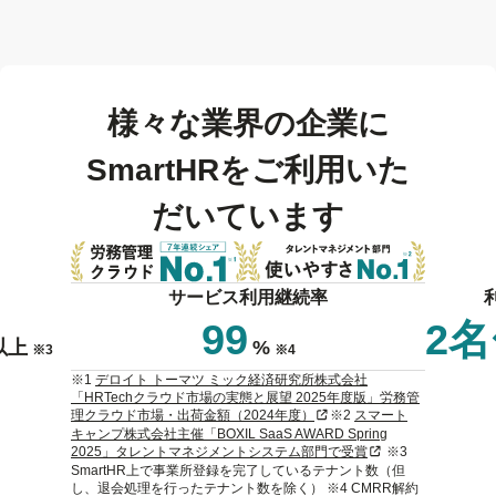
様々な業界の企業に
SmartHRをご利用いた
だいています
サービス利用継続率
99
2
以上
%
※3
※4
※1
デロイト トーマツ ミック経済研究所株式会社
「HRTechクラウド市場の実態と展望 2025年度版」労務管
新規タブまたはウィンドウで
理クラウド市場・出荷金額（2024年度）
※2
スマート
キャンプ株式会社主催「BOXIL SaaS AWARD Spring
新規タブまたはウィ
2025」タレントマネジメントシステム部門で受賞
※3
SmartHR上で事業所登録を完了しているテナント数（但
し、退会処理を行ったテナント数を除く） ※4 CMRR解約