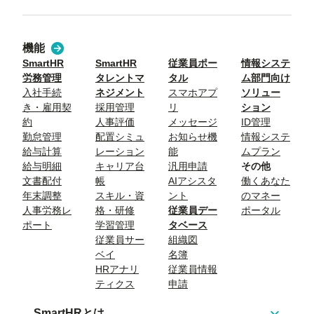
機能
SmartHR
SmartHR
従業員ポー
情報システ
労務管理
タレントマ
タル
ム部門向け
入社手続
ネジメント
スマホアプ
ソリュー
き・雇用契
採用管理
リ
ション
約
人事評価
メッセージ
ID管理
勤怠管理
配置シミュ
お知らせ機
情報システ
給与計算
レーション
能
ムプラン
給与明細
キャリア台
汎用申請
その他
文書配付
帳
AIアシスタ
働くあなた
年末調整
スキル・資
ント
のマネー
人事労務レ
格・研修
従業員デー
ポータル
ポート
学習管理
タベース
従業員サー
組織図
ベイ
名簿
HRアナリ
従業員情報
ティクス
申請
SmartHRとは