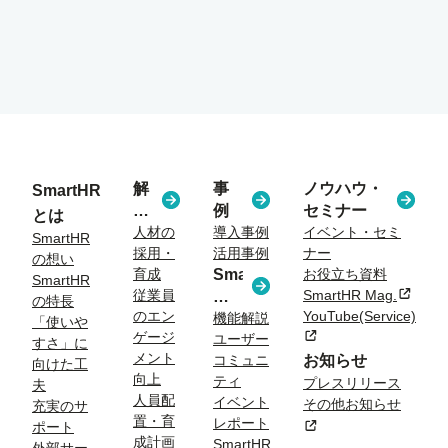
解
事
ノウハウ・
SmartHR
決
例
セミナー
とは
す
人材の
導入事例
イベント・セミ
SmartHR
採用・
活用事例
ナー
る
の想い
育成
SmartHR
お役立ち資料
課
SmartHR
従業員
SmartHR Mag.
新規タ
コ
題
の特長
のエン
YouTube(Service)
ラ
機能解説
「使いや
ゲージ
新規タブまたはウィン
ユーザー
ム
すさ」に
メント
コミュニ
お知らせ
向けた工
向上
ティ
プレスリリース
夫
人員配
イベント
その他お知らせ
充実のサ
置・育
レポート
新規タブまたはウィン
ポート
成計画
SmartHR
外部サー