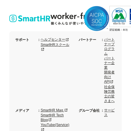
り資
プ
料3
ラ
点
ン
セッ
ト
新規タブまたはウィンドウで開く
ヘルプセンター
パート
サポート
：
パートナー
：
ナープ
SmartHRスクール
ログラ
新規タブまたはウィンドウで開く
ム
パート
ナー企
業
開発者
向け
新規タブまた
API
社会保
険労務
士の皆
さまへ
新規タブまたはウィンドウで開く
SmartHR Mag.
サービ
メディア
：
グループ会社
：
ス
SmartHR Tech
新規タブまたはウィンドウで開く
Blog
YouTube(Service)
新規タブまたはウィンドウで開く