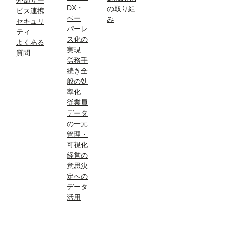
DX・
の取り組
ビス連携
ペー
み
セキュリ
パーレ
ティ
ス化の
よくある
実現
質問
労務手
続き全
般の効
率化
従業員
データ
の一元
管理・
可視化
経営の
意思決
定への
データ
活用