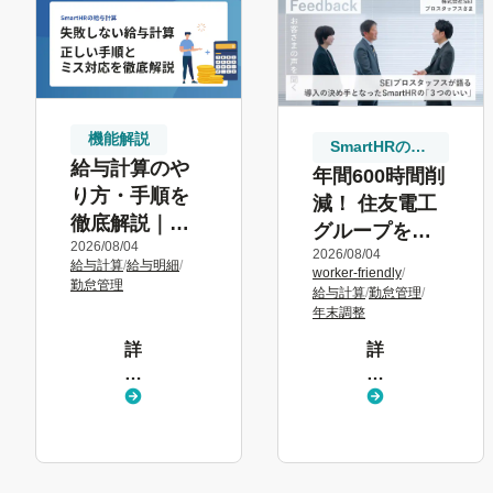
機能解説
SmartHRの取
給与計算のや
り組み
年間600時間削
り方・手順を
減！ 住友電工
徹底解説｜ミ
グループを支
2026/08/04
ス時の修正・
2026/08/04
えるSEIプロス
給与計算
/
給与明細
/
worker-friendly
/
対応方法も紹
タッフスの年
勤怠管理
給与計算
/
勤怠管理
/
介
末調整電子化
年末調整
とSmartHR活
詳
詳
用法
し
し
く
く
見
見
る
る