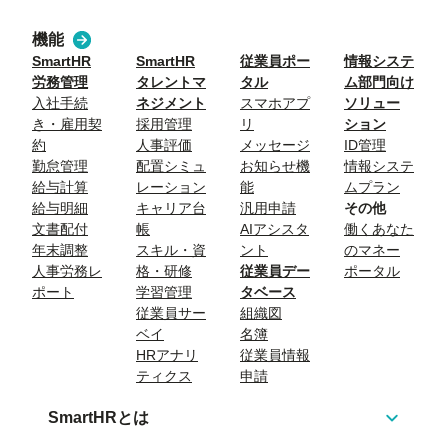
機能
SmartHR
SmartHR
従業員ポー
情報システ
労務管理
タレントマ
タル
ム部門向け
入社手続
ネジメント
スマホアプ
ソリュー
き・雇用契
採用管理
リ
ション
約
人事評価
メッセージ
ID管理
勤怠管理
配置シミュ
お知らせ機
情報システ
給与計算
レーション
能
ムプラン
給与明細
キャリア台
汎用申請
その他
文書配付
帳
AIアシスタ
働くあなた
年末調整
スキル・資
ント
のマネー
人事労務レ
格・研修
従業員デー
ポータル
ポート
学習管理
タベース
従業員サー
組織図
ベイ
名簿
HRアナリ
従業員情報
ティクス
申請
SmartHRとは