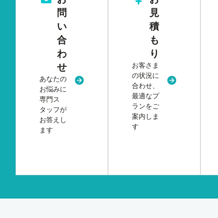
問
見
い
積
合
も
わ
り
お客さま
せ
の状況に
あなたの
新規タブまたはウィンドウで開く
新規タブまた
合わせ、
お悩みに
最適なプ
専門ス
ランをご
タッフが
案内しま
お答えし
す
ます