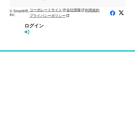
コーポレートサイト
会社情報
利用規約
新規タブまたはウィンドウで開く
新規タブまたはウィンドウで開く
© SmartHR,
X (Twitte
Facebook
Inc.
プライバシーポリシー
新規タブまたはウィンドウで開く
ログイン