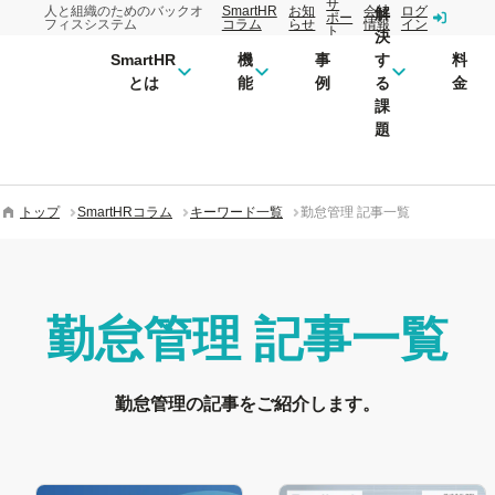
サ
人と組織のためのバックオ
SmartHR
お知
会社
ログ
解
ポー
フィスシステム
コラム
らせ
情報
イン
ト
決
SmartHR
機
事
す
料
とは
能
例
る
金
課
題
トップ
SmartHRコラム
キーワード一覧
勤怠管理 記事一覧
勤怠管理
記事一覧
勤怠管理の記事をご紹介します。