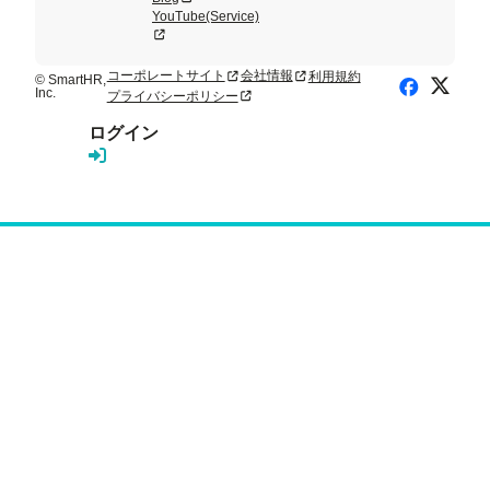
YouTube(Service)
新規タブまたはウィンドウで開く
コーポレートサイト
会社情報
利用規約
新規タブまたはウィンドウで開く
新規タブまたはウィンドウで開く
© SmartHR,
X (Twitte
Facebook
Inc.
プライバシーポリシー
新規タブまたはウィンドウで開く
ログイン