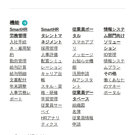
機能
SmartHR
SmartHR
従業員ポー
情報システ
労務管理
タレントマ
タル
ム部門向け
入社手続
ネジメント
スマホアプ
ソリュー
き・雇用契
採用管理
リ
ション
約
人事評価
メッセージ
ID管理
勤怠管理
配置シミュ
お知らせ機
情報システ
給与計算
レーション
能
ムプラン
給与明細
キャリア台
汎用申請
その他
文書配付
帳
AIアシスタ
働くあなた
年末調整
スキル・資
ント
のマネー
人事労務レ
格・研修
従業員デー
ポータル
ポート
学習管理
タベース
従業員サー
組織図
ベイ
名簿
HRアナリ
従業員情報
ティクス
申請