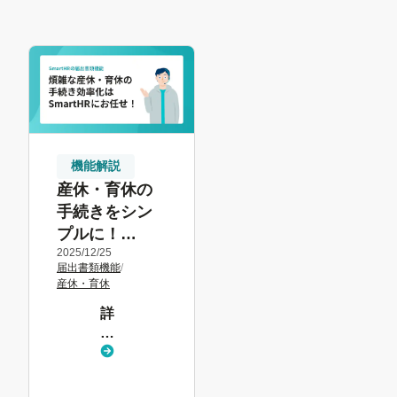
機能解説
産休・育休の
手続きをシン
プルに！
2025/12/25
SmartHR届出
届出書類機能
/
書類機能で効
産休・育休
率化する方法
詳
し
く
見
る