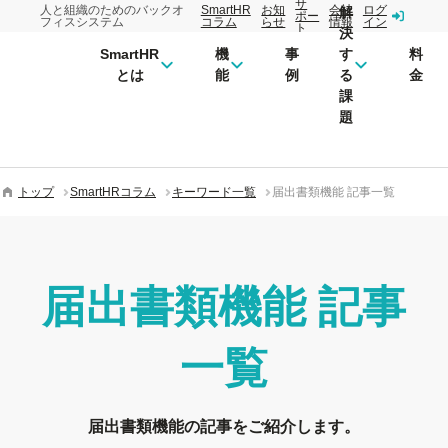
サ
人と組織のためのバックオ
SmartHR
お知
会社
ログ
解
ポー
フィスシステム
コラム
らせ
情報
イン
ト
決
SmartHR
機
事
す
料
とは
能
例
る
金
課
題
トップ
SmartHRコラム
キーワード一覧
届出書類機能 記事一覧
届出書類機能
記事
一覧
届出書類機能の記事をご紹介します。