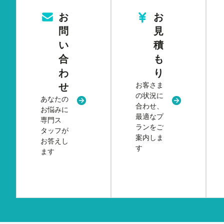
お
お
問
見
い
積
合
も
わ
り
お客さま
せ
の状況に
あなたの
新規タブまたはウィンドウで開く
新規タブまた
合わせ、
お悩みに
最適なプ
専門ス
ランをご
タッフが
案内しま
お答えし
す
ます