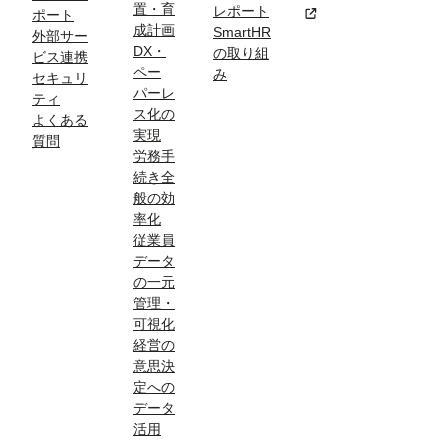
置・育
レポート
新規タブまたはウィン
ポート
成計画
SmartHR
外部サー
DX・
の取り組
ビス連携
ペー
み
セキュリ
パーレ
ティ
ス化の
よくある
実現
質問
労務手
続き全
般の効
率化
従業員
データ
の一元
管理・
可視化
経営の
意思決
定への
データ
活用