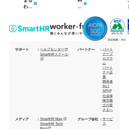
まる
料
わか
金
り資
プ
料3
ラ
点
ン
セッ
ト
新規タブまたはウィンドウで開く
ヘルプセンター
パート
サポート
：
パートナー
：
ナープ
SmartHRスクール
ログラ
新規タブまたはウィンドウで開く
ム
パート
ナー企
業
開発者
向け
新規タブまた
API
社会保
険労務
士の皆
さまへ
新規タブまたはウィンドウで開く
SmartHR Mag.
サービ
メディア
：
グループ会社
：
ス
SmartHR Tech
新規タブまたはウィンドウで開く
Blog