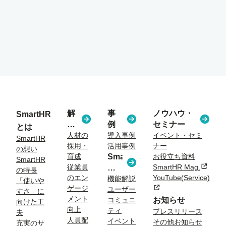
解
事
ノウハウ・
SmartHR
決
例
セミナー
とは
す
人材の
導入事例
イベント・セミ
SmartHR
採用・
活用事例
ナー
る
の想い
育成
SmartHR
お役立ち資料
課
SmartHR
従業員
SmartHR Mag.
新規タ
コ
題
の特長
のエン
YouTube(Service)
ラ
機能解説
「使いや
ゲージ
新規タブまたはウィン
ユーザー
ム
すさ」に
メント
コミュニ
お知らせ
向けた工
向上
ティ
プレスリリース
夫
人員配
イベント
その他お知らせ
充実のサ