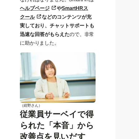
ヘルプページ
や
SmartHRス
クール
などのコンテンツが充
実しており、チャットサポートも
迅速な回答がもらえた
ので、非常
に助かりました。
（紺野さん）
従業員サーベイで得
られた「本音」から
改善点を見いだす