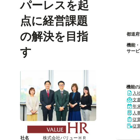
パーレスを起
点に経営課題
の解決を目指
都道府
機能・
す
サービ
機能の
入
文
年
人
従
従
社名
株式会社バリューＨＲ