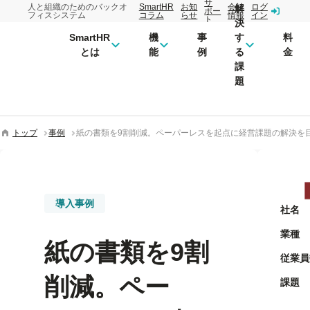
サ
人と組織のためのバックオ
SmartHR
お知
会社
ログ
解
ポー
フィスシステム
コラム
らせ
情報
イン
ト
決
SmartHR
機
事
す
料
とは
能
例
る
金
課
題
トップ
事例
紙の書類を9割削減。ペーパーレスを起点に経営課題の解決を
導入事例
社名
業種
紙の書類を9割
従業員
削減。ペー
課題