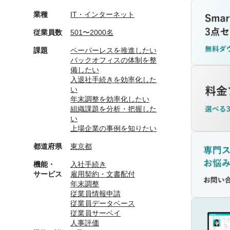
業種
IT・インターネット
従業員数
501〜2000名
課題
ペーパーレスを推進したい
バックオフィスの体制を整
備したい
入退社手続きを効率化した
い
年末調整を効率化したい
組織課題を分析・把握した
い
上場企業の事例を知りたい
都道府県
東京都
機能・
入社手続き
サービス
雇用契約・文書配付
年末調整
従業員情報申請
従業員データベース
従業員サーベイ
人事評価