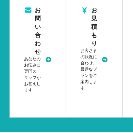
お
お
問
見
い
積
合
も
わ
り
お客さま
せ
の状況に
あなたの
新規タブまたはウィンドウで開く
新規タブまた
合わせ、
お悩みに
最適なプ
専門ス
ランをご
タッフが
案内しま
お答えし
す
ます