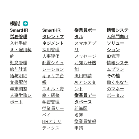
機能
SmartHR
SmartHR
従業員ポー
情報システ
労務管理
タレントマ
タル
ム部門向け
入社手続
ネジメント
スマホアプ
ソリュー
き・雇用契
採用管理
リ
ション
約
人事評価
メッセージ
ID管理
勤怠管理
配置シミュ
お知らせ機
情報システ
給与計算
レーション
能
ムプラン
給与明細
キャリア台
汎用申請
その他
文書配付
帳
AIアシスタ
働くあなた
年末調整
スキル・資
ント
のマネー
人事労務レ
格・研修
従業員デー
ポータル
ポート
学習管理
タベース
従業員サー
組織図
ベイ
名簿
HRアナリ
従業員情報
ティクス
申請