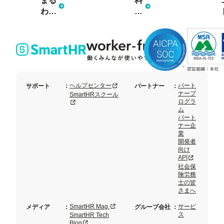
まる
料
わか
金
り資
プ
料3
ラ
点
ン
セッ
ト
新規タブまたはウィンドウで開く
ヘルプセンター
パート
サポート
：
パートナー
：
ナープ
SmartHRスクール
ログラ
新規タブまたはウィンドウで開く
ム
パート
ナー企
業
開発者
向け
新規タブまた
API
社会保
険労務
士の皆
さまへ
新規タブまたはウィンドウで開く
SmartHR Mag.
サービ
メディア
：
グループ会社
：
ス
SmartHR Tech
新規タブまたはウィンドウで開く
Blog