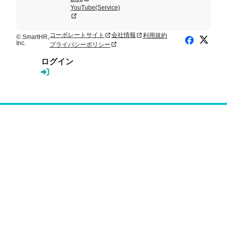
YouTube(Service)
新規タブまたはウィンドウで開く
コーポレートサイト
会社情報
利用規約
新規タブまたはウィンドウで開く
新規タブまたはウィンドウで開く
© SmartHR,
X (Twitte
Facebook
Inc.
プライバシーポリシー
新規タブまたはウィンドウで開く
ログイン