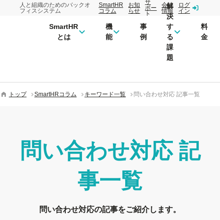
サ
人と組織のためのバックオ
SmartHR
お知
会社
ログ
解
ポー
フィスシステム
コラム
らせ
情報
イン
ト
決
SmartHR
機
事
す
料
とは
能
例
る
金
課
題
トップ
SmartHRコラム
キーワード一覧
問い合わせ対応 記事一覧
問い合わせ対応
記
事一覧
問い合わせ対応の記事をご紹介します。