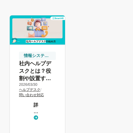
情報システム
向け
社内ヘルプデ
スクとは？役
割や設置する
2026/03/30
メリット、効
ヘルプデスク
/
率化のポイン
問い合わせ対応
トを解説
詳
し
く
見
る