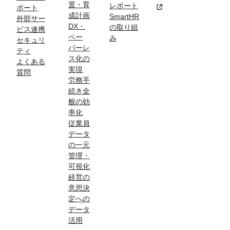
置・育
レポート
新規タブまたはウィン
ポート
成計画
SmartHR
外部サー
DX・
の取り組
ビス連携
ペー
み
セキュリ
パーレ
ティ
ス化の
よくある
実現
質問
労務手
続き全
般の効
率化
従業員
データ
の一元
管理・
可視化
経営の
意思決
定への
データ
活用