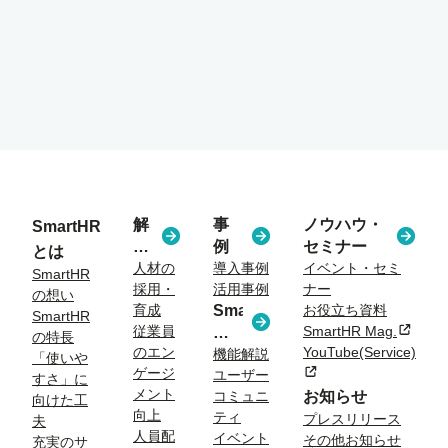
解
事
ノウハウ・
SmartHR
決
例
セミナー
とは
す
人材の
導入事例
イベント・セミ
SmartHR
採用・
活用事例
ナー
る
の想い
育成
SmartHR
お役立ち資料
課
SmartHR
従業員
SmartHR Mag.
新規タ
コ
題
の特長
のエン
YouTube(Service)
ラ
機能解説
「使いや
ゲージ
新規タブまたはウィン
ユーザー
ム
すさ」に
メント
コミュニ
お知らせ
向けた工
向上
ティ
プレスリリース
夫
人員配
イベント
その他お知らせ
充実のサ