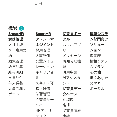
活用
機能
SmartHR
SmartHR
従業員ポー
情報システ
労務管理
タレントマ
タル
ム部門向け
入社手続
ネジメント
スマホアプ
ソリュー
き・雇用契
採用管理
リ
ション
約
人事評価
メッセージ
ID管理
勤怠管理
配置シミュ
お知らせ機
情報システ
給与計算
レーション
能
ムプラン
給与明細
キャリア台
汎用申請
その他
文書配付
帳
AIアシスタ
働くあなた
年末調整
スキル・資
ント
のマネー
人事労務レ
格・研修
従業員デー
ポータル
ポート
学習管理
タベース
従業員サー
組織図
ベイ
名簿
HRアナリ
従業員情報
ティクス
申請