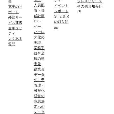
ティ
プレスリリース
夫
人員配
イベント
その他お知らせ
充実のサ
置・育
レポート
新規タブまたはウィン
ポート
成計画
SmartHR
外部サー
DX・
の取り組
ビス連携
ペー
み
セキュリ
パーレ
ティ
ス化の
よくある
実現
質問
労務手
続き全
般の効
率化
従業員
データ
の一元
管理・
可視化
経営の
意思決
定への
データ