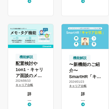
く
く
見
見
る
る
機能解説
機能解説
配置検討や
〜新機能のご紹
1on1・キャリ
介〜
ア面談のメモ
SmartHR「キャ
2024/06/10
を記録・管理
2024/01/23
リア台帳」の3
キャリア台帳
キャリア台帳
「メモ・タグ
つの特徴
機能」
詳
詳
し
し
く
く