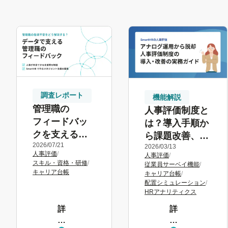
調査レポート
機能解説
管理職の
人事評価制度と
フィードバッ
は？導入手順か
クを支える人
ら課題改善、効
2026/07/21
事評価データ
2026/03/13
率的な運用方法
人事評価
/
人事評価
/
の仕組み
まで解説
スキル・資格・研修
/
従業員サーベイ機能
/
キャリア台帳
キャリア台帳
/
配置シミュレーション
/
HRアナリティクス
詳
詳
し
し