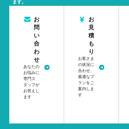
ます。
お
お
問
見
い
積
合
も
わ
り
お客さま
せ
の状況に
あなたの
新規タブまたはウィンドウで開く
新規タブまた
合わせ、
お悩みに
最適なプ
専門ス
ランをご
タッフが
案内しま
お答えし
す
ます