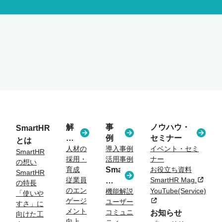
解
事
ノウハウ・
SmartHR
決
例
セミナー
とは
す
人材の
導入事例
イベント・セミ
SmartHR
採用・
活用事例
ナー
る
の想い
育成
SmartHR
お役立ち資料
課
SmartHR
従業員
SmartHR Mag.
新規タ
コ
題
の特長
のエン
YouTube(Service)
ラ
機能解説
「使いや
ゲージ
新規タブまたはウィン
ユーザー
ム
すさ」に
メント
コミュニ
お知らせ
向けた工
向上