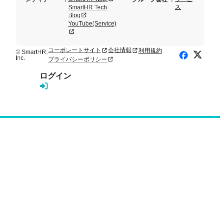
ス
SmartHR Tech
新規タブまたはウィンドウで開く
Blog
YouTube(Service)
新規タブまたはウィンドウで開く
コーポレートサイト
会社情報
利用規約
新規タブまたはウィンドウで開く
新規タブまたはウィンドウで開く
© SmartHR,
X (Twitte
Facebook
Inc.
プライバシーポリシー
新規タブまたはウィンドウで開く
ログイン