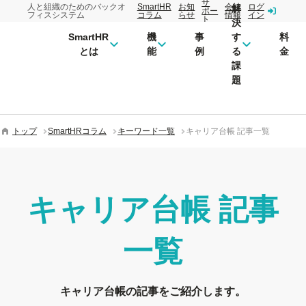
サ
人と組織のためのバックオ
SmartHR
お知
会社
ログ
解
ポー
フィスシステム
コラム
らせ
情報
イン
ト
決
SmartHR
機
事
す
料
とは
能
例
る
金
課
題
トップ
SmartHRコラム
キーワード一覧
キャリア台帳 記事一覧
キャリア台帳
記事
一覧
キャリア台帳の記事をご紹介します。