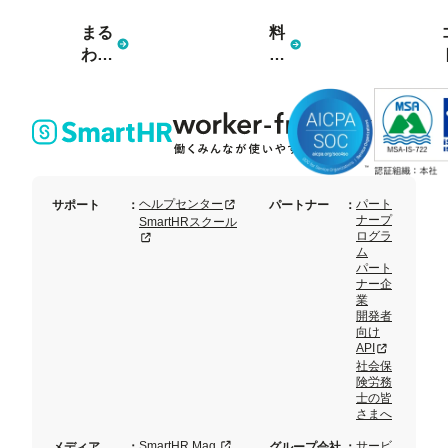
まる
料
わか
金
り資
プ
料3
ラ
点
ン
セッ
ト
新規タブまたはウィンドウで開く
ヘルプセンター
パート
サポート
：
パートナー
：
ナープ
SmartHRスクール
ログラ
新規タブまたはウィンドウで開く
ム
パート
ナー企
業
開発者
向け
新規タブまた
API
社会保
険労務
士の皆
さまへ
新規タブまたはウィンドウで開く
SmartHR Mag.
サービ
メディア
：
グループ会社
：