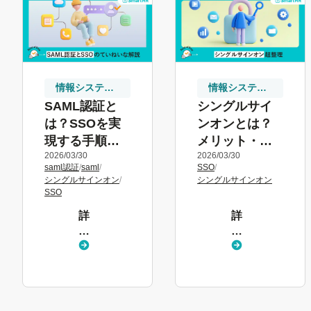
情報システム
情報システム
向け
向け
SAML認証と
シングルサイ
は？SSOを実
ンオンとは？
現する手順・
メリット・デ
2026/03/30
2026/03/30
仕組みを解説
メリットや製
saml認証
/
saml
/
SSO
/
品の選び方を
シングルサインオン
/
シングルサインオン
解説
SSO
詳
詳
し
し
く
く
見
見
る
る