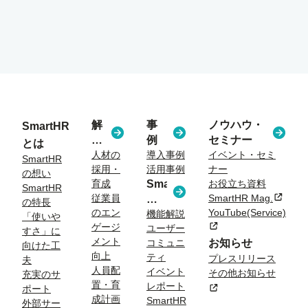
解
事
ノウハウ・
SmartHR
決
例
セミナー
とは
す
人材の
導入事例
イベント・セミ
SmartHR
採用・
活用事例
ナー
る
の想い
育成
SmartHR
お役立ち資料
課
SmartHR
従業員
SmartHR Mag.
新規タ
コ
題
の特長
のエン
YouTube(Service)
ラ
機能解説
「使いや
ゲージ
新規タブまたはウィン
ユーザー
ム
すさ」に
メント
コミュニ
お知らせ
向けた工
向上
ティ
プレスリリース
夫
人員配
イベント
その他お知らせ
充実のサ
置・育
レポート
新規タブまたはウィン
ポート
成計画
SmartHR
外部サー