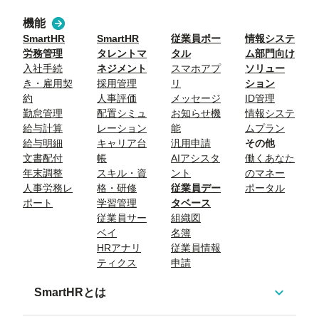
機能
SmartHR
SmartHR
従業員ポー
情報システ
労務管理
タレントマ
タル
ム部門向け
入社手続
ネジメント
スマホアプ
ソリュー
き・雇用契
採用管理
リ
ション
約
人事評価
メッセージ
ID管理
勤怠管理
配置シミュ
お知らせ機
情報システ
給与計算
レーション
能
ムプラン
給与明細
キャリア台
汎用申請
その他
文書配付
帳
AIアシスタ
働くあなた
年末調整
スキル・資
ント
のマネー
人事労務レ
格・研修
従業員デー
ポータル
ポート
学習管理
タベース
従業員サー
組織図
ベイ
名簿
HRアナリ
従業員情報
ティクス
申請
SmartHRとは