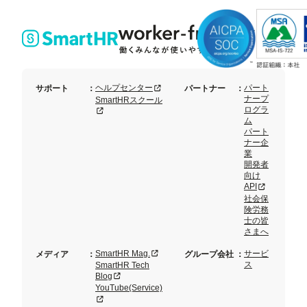
り資
プ
料3
ラ
点
ン
セッ
ト
新規タブまたはウィンドウで開く
ヘルプセンター
パート
サポート
：
パートナー
：
ナープ
SmartHRスクール
ログラ
新規タブまたはウィンドウで開く
ム
パート
ナー企
業
開発者
向け
新規タブまた
API
社会保
険労務
士の皆
さまへ
新規タブまたはウィンドウで開く
SmartHR Mag.
サービ
メディア
：
グループ会社
：
ス
SmartHR Tech
新規タブまたはウィンドウで開く
Blog
YouTube(Service)
新規タブまたはウィンドウで開く