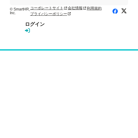
コーポレートサイト
会社情報
利用規約
新規タブまたはウィンドウで開く
新規タブまたはウィンドウで開く
© SmartHR,
X (Twitte
Facebook
Inc.
プライバシーポリシー
新規タブまたはウィンドウで開く
ログイン