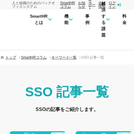
サ
人と組織のためのバックオ
SmartHR
お知
会社
ログ
解
ポー
フィスシステム
コラム
らせ
情報
イン
ト
決
SmartHR
機
事
す
料
とは
能
例
る
金
課
題
トップ
SmartHRコラム
キーワード一覧
SSO 記事一覧
SSO
記事一覧
SSOの記事をご紹介します。