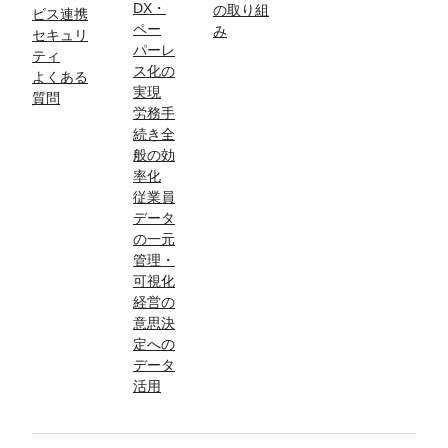
DX・
の取り組
ビス連携
ペー
み
セキュリ
パーレ
ティ
ス化の
よくある
実現
質問
労務手
続き全
般の効
率化
従業員
データ
の一元
管理・
可視化
経営の
意思決
定への
データ
活用