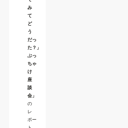
み
て
ど
う
だっ
た？」
ぶっ
ちゃ
け
座
談
会」
の
レ
ポー
ト