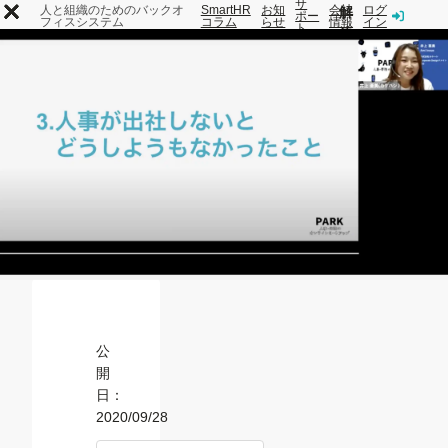
サ
人と組織のためのバックオ
SmartHR
お知
会社
ログ
解
ポー
フィスシステム
コラム
らせ
情報
イン
ト
決
SmartHR
機
事
す
料
とは
能
例
る
金
課
題
トップ
SmartHRコラム
ユーザーコミュニティ 記事一覧
人事4名が語る。
公
開
日：
2020/09/28