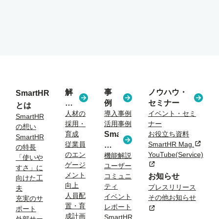
解
事
ノウハウ・
SmartHR
決
例
セミナー
とは
す
人材の
導入事例
イベント・セミ
SmartHR
採用・
活用事例
ナー
る
の想い
育成
SmartHR
お役立ち資料
課
SmartHR
従業員
SmartHR Mag.
新規タ
コ
題
の特長
のエン
YouTube(Service)
ラ
機能解説
「使いや
ゲージ
新規タブまたはウィン
ユーザー
ム
すさ」に
メント
コミュニ
お知らせ
向けた工
向上
ティ
プレスリリース
夫
人員配
イベント
その他お知らせ
充実のサ
置・育
レポート
新規タブまたはウィン
ポート
成計画
SmartHR
外部サー