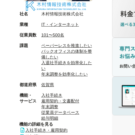
社名
木村情報技術株式会社
業種
IT・インターネット
従業員数
101〜500名
課題
ペーパーレスを推進したい
バックオフィスの体制を整
備したい
入退社手続きを効率化した
い
年末調整を効率化したい
都道府県
佐賀県
機能・
入社手続き
サービス
雇用契約・文書配付
年末調整
従業員データベース
給与明細
機能の詳細を見る
入社手続き・雇用契約