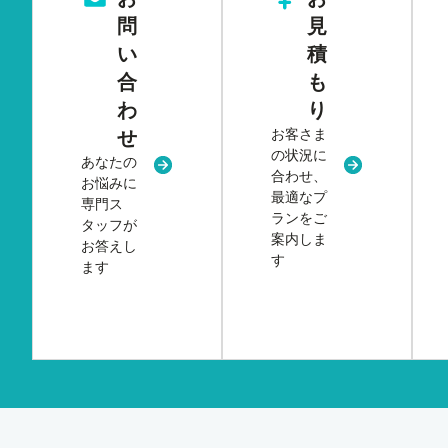
問
見
い
積
合
も
わ
り
お客さま
せ
の状況に
あなたの
新規タブまたはウィンドウで開く
新規タブまた
合わせ、
お悩みに
最適なプ
専門ス
ランをご
タッフが
案内しま
お答えし
す
ます