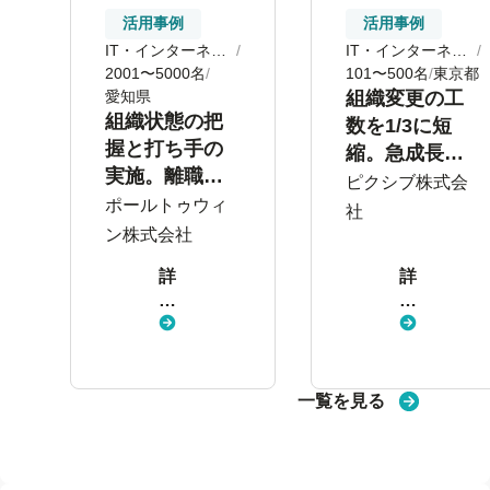
活用事例
活用事例
IT・インターネッ
IT・インターネッ
ト
2001〜5000名
ト
101〜500名
東京都
愛知県
組織変更の工
組織状態の把
数を1/3に短
握と打ち手の
縮。急成長を
実施。離職防
支える総務労
ピクシブ株式会
止・定着支援
ポールトゥウィ
務部のフロー
社
につながる
改善をサポー
ン株式会社
サーベイ活用
ト
詳
詳
し
し
く
く
見
見
る
る
一覧を見る