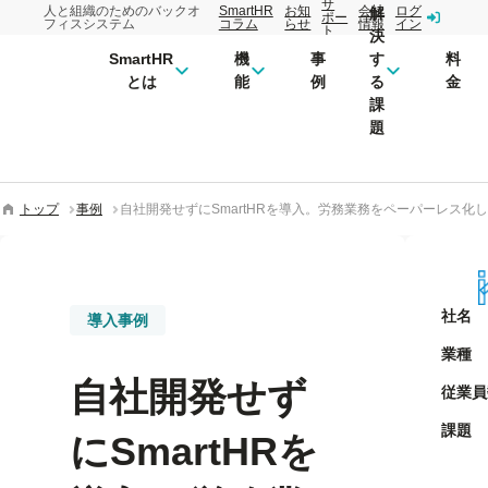
サ
人と組織のためのバックオ
SmartHR
お知
会社
ログ
解
ポー
フィスシステム
コラム
らせ
情報
イン
ト
決
SmartHR
機
事
す
料
とは
能
例
る
金
課
題
トップ
事例
自社開発せずにSmartHRを導入。労務業務をペーパーレス
社名
導入事例
業種
自社開発せず
従業員
課題
にSmartHRを