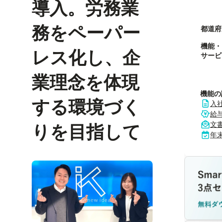
導入。労務業
務をペーパー
都道府
機能・
レス化し、企
サービ
業理念を体現
機能の
する環境づく
入
給
文
りを目指して
年