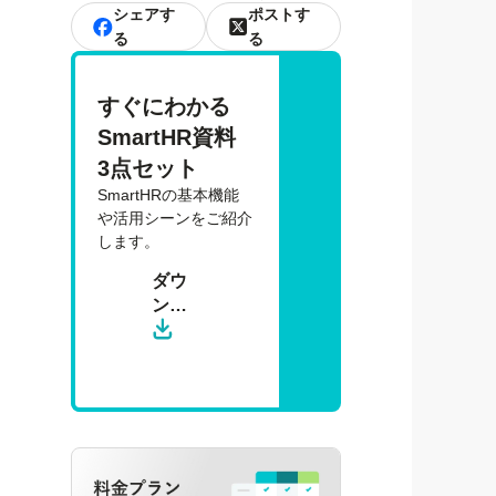
シェアす
ポストす
る
る
すぐにわかる 
SmartHR資料 
3点セット
SmartHRの基本機能
や活用シーンをご紹介
します。
ダウ
ン
ロー
ド