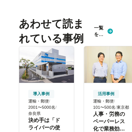
あわせて読ま
一覧
を見
れている事例
る
導入事例
活用事例
運輸・郵便
運輸・郵便
2001〜5000名
101〜500名
東京都
奈良県
人事・労務の
決め手は「ド
ペーパーレス
ライバーの使
化で業務効率