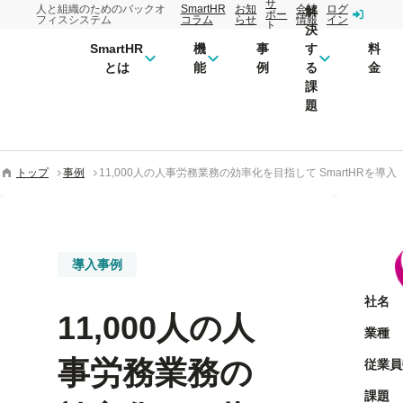
サ
人と組織のためのバックオ
SmartHR
お知
会社
ログ
解
ポー
フィスシステム
コラム
らせ
情報
イン
ト
決
SmartHR
機
事
す
料
とは
能
例
る
金
課
題
トップ
事例
11,000人の人事労務業務の効率化を目指して SmartHRを導入
導入事例
社名
11,000人の人
業種
事労務業務の
従業員
課題