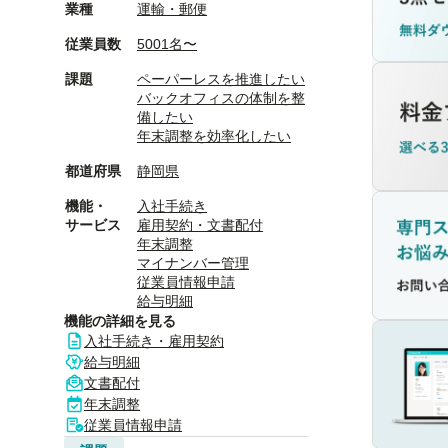
業種
運輸・郵便
従業員数
5001名〜
課題
ペーパーレスを推進したい
バックオフィスの体制を整
備したい
年末調整を効率化したい
都道府県
静岡県
機能・
入社手続き
サービス
雇用契約・文書配付
年末調整
マイナンバー管理
従業員情報申請
給与明細
機能の詳細を見る
入社手続き・雇用契約
給与明細
文書配付
年末調整
従業員情報申請