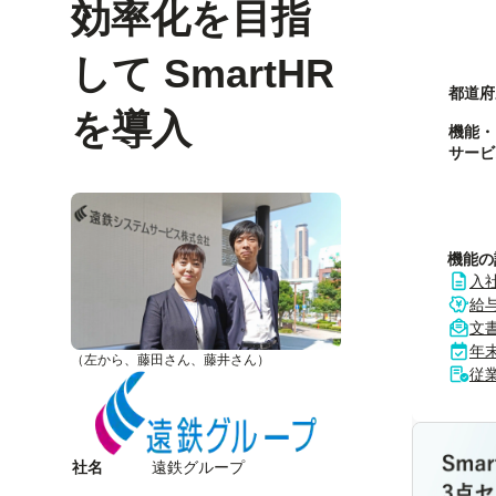
効率化を目指
して SmartHR
都道府
を導入
機能・
サービ
機能の
入
給
文
年
（左から、藤田さん、藤井さん）
従
社名
遠鉄グループ