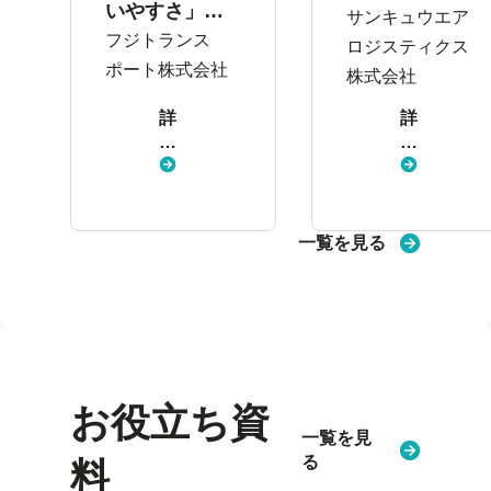
いやすさ」。
化。従業員の
サンキュウエア
労務工数の半
フジトランス
本音を集め、
ロジスティクス
減を経て
従業員満足度
ポート株式会社
株式会社
SmartHRを核
の向上を目指
詳
詳
にしたタレン
す
し
し
トマネジメン
く
く
ト推進へ
見
見
る
る
一覧を見る
お役立ち資
一覧を見
る
料