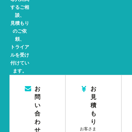
するご相
談、
見積もり
のご依
頼、
トライア
ルを受け
付けてい
ます。
お
お
問
見
い
積
合
も
わ
り
お客さま
せ