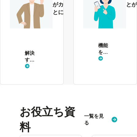
がカテゴリご
とが
とにわかる
解
決
す
る
機能
課
を見
解決
題
る
する
を
課題
見
を見
る
る
お役立ち資
一覧を見
る
料