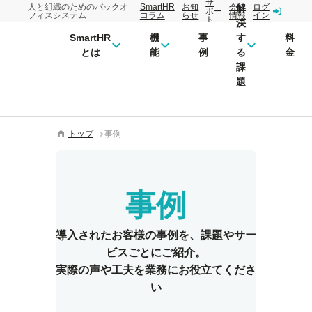
サ
人と組織のためのバックオ
SmartHR
お知
会社
ログ
解
ポー
フィスシステム
コラム
らせ
情報
イン
ト
決
SmartHR
機
事
す
料
とは
能
例
る
金
課
題
トップ
事例
事例
導入されたお客様の事例を、
課題やサー
ビスごとにご紹介。
実際の声や工夫を業務にお役立てくださ
い