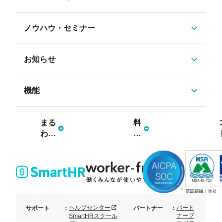
ノウハウ・セミナー
お知らせ
機能
まる
料
わか
金
り資
プ
料3
ラ
点
ン
セッ
ト
新規タブまたはウィンドウで開く
ヘルプセンター
パート
サポート
：
パートナー
：
ナープ
SmartHRスクール