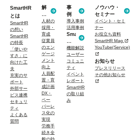
解
事
ノウハウ・
SmartHR
決
例
セミナー
とは
す
人材の
導入事例
イベント・セミ
SmartHR
採用・
活用事例
ナー
る
の想い
育成
SmartHR
お役立ち資料
課
SmartHR
従業員
SmartHR Mag.
新規タ
コ
題
の特長
のエン
YouTube(Service)
ラ
機能解説
「使いや
ゲージ
新規タブまたはウィン
ユーザー
ム
すさ」に
メント
コミュニ
お知らせ
向けた工
向上
ティ
プレスリリース
夫
人員配
イベント
その他お知らせ
充実のサ
置・育
レポート
新規タブまたはウィン
ポート
成計画
SmartHR
外部サー
DX・
の取り組
ビス連携
ペー
み
セキュリ
パーレ
ティ
ス化の
よくある
実現
質問
労務手
続き全
般の効