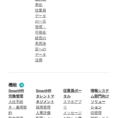
率化
従業員
データ
の一元
管理・
可視化
経営の
意思決
定への
データ
活用
機能
SmartHR
SmartHR
従業員ポー
情報システ
労務管理
タレントマ
タル
ム部門向け
入社手続
ネジメント
スマホアプ
ソリュー
き・雇用契
採用管理
リ
ション
約
人事評価
メッセージ
ID管理