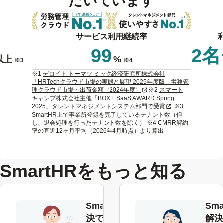
だいています
サービス利用継続率
99
2
以上
%
※3
※4
※1
デロイト トーマツ ミック経済研究所株式会社
「HRTechクラウド市場の実態と展望 2025年度版」労務管
新規タブまたはウィンドウで
理クラウド市場・出荷金額（2024年度）
※2
スマート
キャンプ株式会社主催「BOXIL SaaS AWARD Spring
新規タブまたはウィ
2025」タレントマネジメントシステム部門で受賞
※3
SmartHR上で事業所登録を完了しているテナント数（但
し、退会処理を行ったテナント数を除く） ※4 CMRR解約
率の直近12ヶ月平均（2026年4月時点）より算出
SmartHRをもっと知る
SmartHRで解
Sma
決できる課題
解決