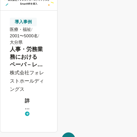
導入事例
医療・福祉
2001〜5000名
大分県
人事・労務業
務における
ペーパ－レス
化を通じて、
株式会社フォレ
DXを後押し
ストホールディ
ングス
詳
し
く
見
る