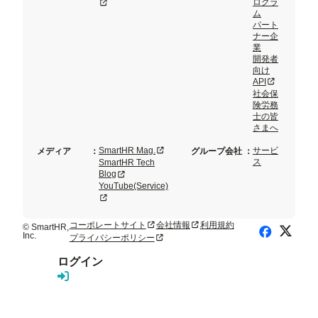
ログラ
新規タブまたはウィンドウで開く
ム
パート
ナー企
業
開発者
向け
新規タブまた
API
社会保
険労務
士の皆
さまへ
新規タブまたはウィンドウで開く
SmartHR Mag.
サービ
メディア
：
グループ会社
：
ス
SmartHR Tech
新規タブまたはウィンドウで開く
Blog
YouTube(Service)
新規タブまたはウィンドウで開く
コーポレートサイト
会社情報
利用規約
新規タブまたはウィンドウで開く
新規タブまたはウィンドウで開く
© SmartHR,
X (Twitte
Facebook
Inc.
プライバシーポリシー
新規タブまたはウィンドウで開く
ログイン