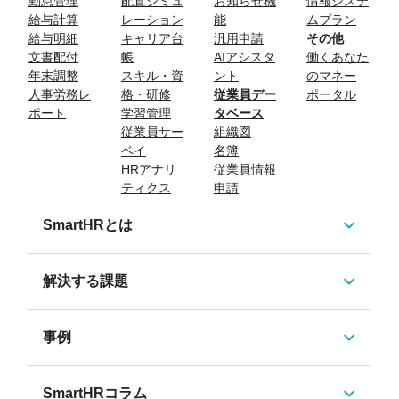
勤怠管理
配置シミュ
お知らせ機
情報システ
給与計算
レーション
能
ムプラン
給与明細
キャリア台
汎用申請
その他
文書配付
帳
AIアシスタ
働くあなた
年末調整
スキル・資
ント
のマネー
人事労務レ
格・研修
従業員デー
ポータル
ポート
学習管理
タベース
従業員サー
組織図
ベイ
名簿
HRアナリ
従業員情報
ティクス
申請
SmartHRとは
解決する課題
事例
SmartHRコラム