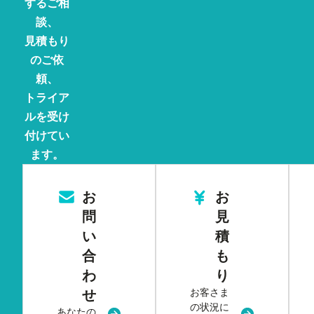
するご相
談、
見積もり
のご依
頼、
トライア
ルを受け
付けてい
ます。
お
お
問
見
い
積
合
も
わ
り
お客さま
せ
の状況に
あなたの