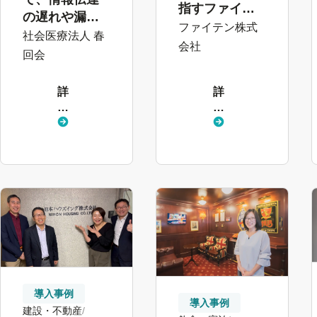
指すファイテ
の遅れや漏れ
ンの人事改
ファイテン株式
を削減。情報
社会医療法人 春
革。労務効率
会社
を「届ける」
回会
化を遂げ、人
姿勢が、職員
材育成高度化
のエンゲージ
詳
詳
へ
メント向上へ
し
し
とつながる
く
く
見
見
る
る
導入事例
導入事例
建設・不動産