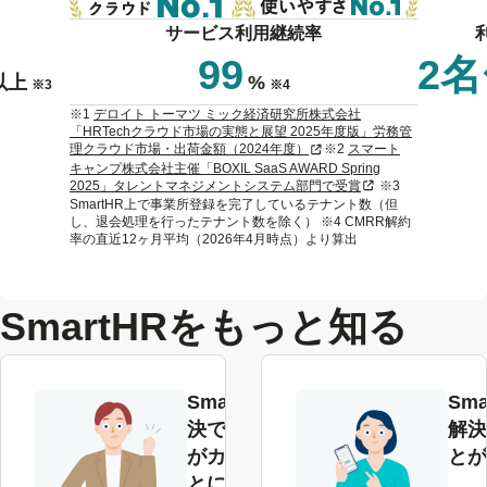
サービス利用継続率
99
2
以上
%
※3
※4
※1
デロイト トーマツ ミック経済研究所株式会社
「HRTechクラウド市場の実態と展望 2025年度版」労務管
新規タブまたはウィンドウで
理クラウド市場・出荷金額（2024年度）
※2
スマート
キャンプ株式会社主催「BOXIL SaaS AWARD Spring
新規タブまたはウィ
2025」タレントマネジメントシステム部門で受賞
※3
SmartHR上で事業所登録を完了しているテナント数（但
し、退会処理を行ったテナント数を除く） ※4 CMRR解約
率の直近12ヶ月平均（2026年4月時点）より算出
SmartHRをもっと知る
SmartHRで解
Sma
決できる課題
解決
がカテゴリご
とが
とにわかる