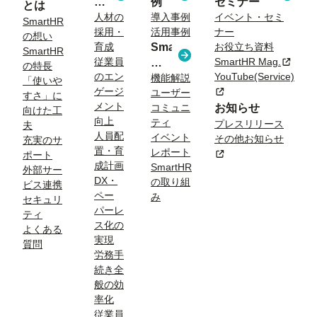
決
例
セミナー
とは
す
人材の
導入事例
イベント・セミ
SmartHR
採用・
活用事例
ナー
る
の想い
育成
SmartHR
お役立ち資料
課
SmartHR
従業員
SmartHR Mag.
新規タ
コ
題
の特長
のエン
YouTube(Service)
ラ
機能解説
「使いや
ゲージ
新規タブまたはウィン
ユーザー
ム
すさ」に
メント
コミュニ
お知らせ
向けた工
向上
ティ
プレスリリース
夫
人員配
イベント
その他お知らせ
充実のサ
置・育
レポート
新規タブまたはウィン
ポート
成計画
SmartHR
外部サー
DX・
の取り組
ビス連携
ペー
み
セキュリ
パーレ
ティ
ス化の
よくある
実現
質問
労務手
続き全
般の効
率化
従業員