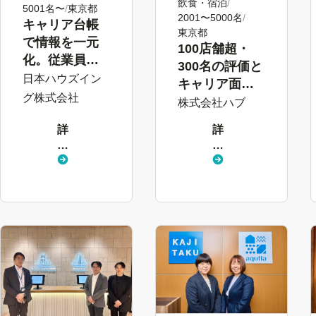
飲食・宿泊
5001名〜
東京都
2001〜5000名
キャリア台帳
東京都
で情報を一元
100店舗超・
化。従業員の
300名の評価と
意向にもとづ
日本ハウズイン
キャリア面談
く配置実現の
グ株式会社
を効率化。“人
株式会社ハブ
土台に
財”の育成・定
詳
詳
着を推進
し
し
く
く
見
見
る
る