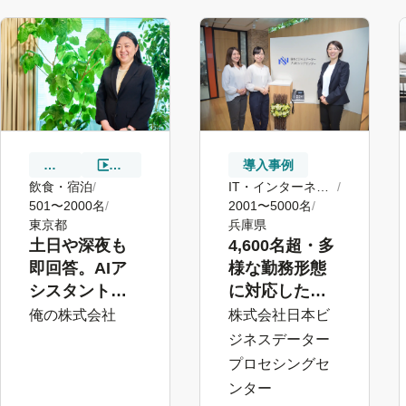
導
動
導入事例
入
画
飲食・宿泊
IT・インターネッ
事
501〜2000名
ト
2001〜5000名
例
東京都
兵庫県
土日や深夜も
4,600名超・多
即回答。AIア
様な勤務形態
シスタントが
に対応した連
店舗で働く従
絡体制構築。
俺の株式会社
株式会社日本ビ
業員の「いつ
メッセージ機
ジネスデーター
でも聞ける安
能で年末調整
プロセシングセ
心」と店長の
が変わる
ンター
負荷軽減を実