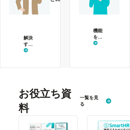
解
決
す
る
機能
課
を見
解決
題
る
する
を
課題
見
を見
る
る
お役立ち資
一覧を見
る
料