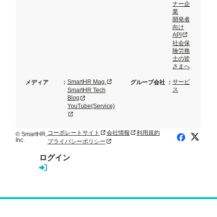
ナー企
業
開発者
向け
新規タブまた
API
社会保
険労務
士の皆
さまへ
新規タブまたはウィンドウで開く
SmartHR Mag.
サービ
メディア
：
グループ会社
：
ス
SmartHR Tech
新規タブまたはウィンドウで開く
Blog
YouTube(Service)
新規タブまたはウィンドウで開く
コーポレートサイト
会社情報
利用規約
新規タブまたはウィンドウで開く
新規タブまたはウィンドウで開く
© SmartHR,
X (Twitte
Facebook
Inc.
プライバシーポリシー
新規タブまたはウィンドウで開く
ログイン