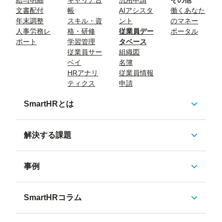
文書配付
帳
AIアシスタ
働くあなた
年末調整
スキル・資
ント
のマネー
人事労務レ
格・研修
従業員デー
ポータル
ポート
学習管理
タベース
従業員サー
組織図
ベイ
名簿
HRアナリ
従業員情報
ティクス
申請
SmartHRとは
解決する課題
事例
SmartHRコラム