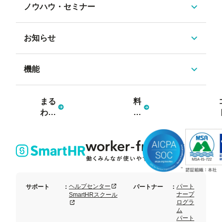
ノウハウ・セミナー
お知らせ
機能
まる
料
わか
金
り資
プ
料3
ラ
点
ン
セッ
ト
新規タブまたはウィンドウで開く
ヘルプセンター
パート
サポート
：
パートナー
：
ナープ
SmartHRスクール
ログラ
新規タブまたはウィンドウで開く
ム
パート