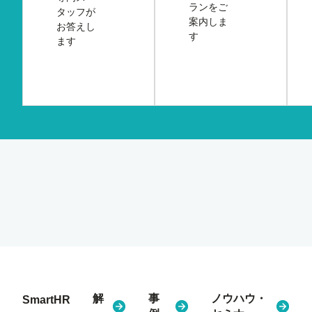
ランをご
タッフが
案内しま
お答えし
す
ます
解
事
ノウハウ・
SmartHR