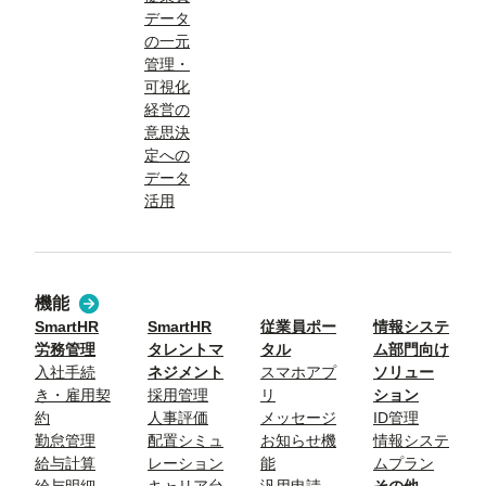
データ
の一元
管理・
可視化
経営の
意思決
定への
データ
活用
機能
SmartHR
SmartHR
従業員ポー
情報システ
労務管理
タレントマ
タル
ム部門向け
入社手続
ネジメント
スマホアプ
ソリュー
き・雇用契
採用管理
リ
ション
約
人事評価
メッセージ
ID管理
勤怠管理
配置シミュ
お知らせ機
情報システ
給与計算
レーション
能
ムプラン
給与明細
キャリア台
汎用申請
その他