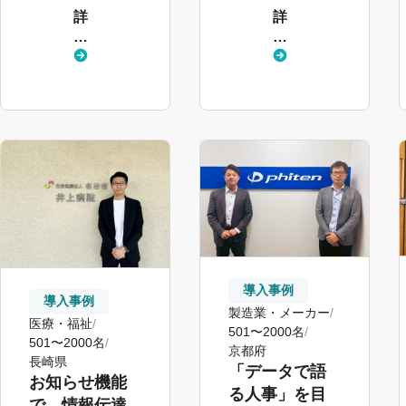
詳
詳
現
し
し
く
く
見
見
る
る
導入事例
導入事例
製造業・メーカー
医療・福祉
501〜2000名
501〜2000名
京都府
長崎県
「データで語
お知らせ機能
る人事」を目
で、情報伝達