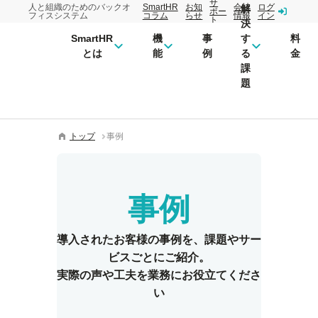
サ
人と組織のためのバックオ
SmartHR
お知
会社
ログ
解
ポー
フィスシステム
コラム
らせ
情報
イン
ト
決
SmartHR
機
事
す
料
とは
能
例
る
金
課
題
トップ
事例
事例
導入されたお客様の事例を、
課題やサー
ビスごとにご紹介。
実際の声や工夫を業務にお役立てくださ
い