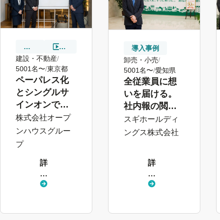
導
動
導入事例
入
画
建設・不動産
卸売・小売
事
5001名〜
東京都
5001名〜
愛知県
例
ペーパレス化
全従業員に想
とシングルサ
いを届ける。
インオンで、
社内報の閲覧
800名の入社手
数が16倍！人
株式会社オープ
スギホールディ
続きを大幅に
的資本経営に
ンハウスグルー
ングス株式会社
効率化
寄与する「お
プ
知らせ機能」
詳
詳
活用
し
し
く
く
見
見
る
る