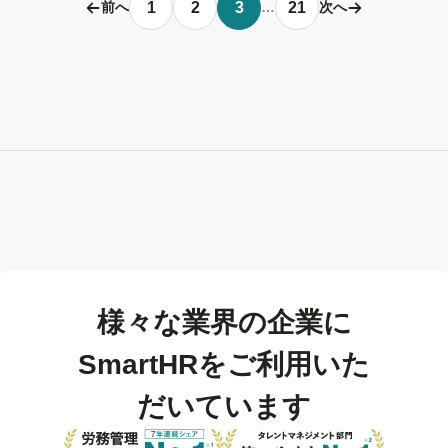
1
2
3
21
前へ
…
次へ
様々な業界の企業に
SmartHRをご利用いた
だいています