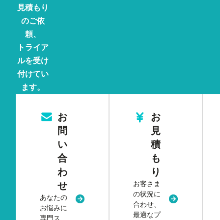
見積もり
のご依
頼、
トライア
ルを受け
付けてい
ます。
お
お
問
見
い
積
合
も
わ
り
お客さま
せ
の状況に
あなたの
新規タブまたはウィンドウで開く
新規タブまた
合わせ、
お悩みに
最適なプ
専門ス