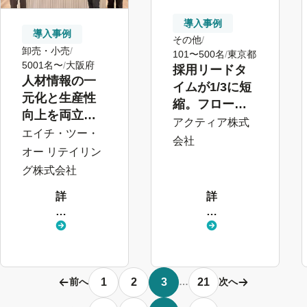
導入事例
導入事例
その他
卸売・小売
101〜500名
東京都
5001名〜
大阪府
採用リードタ
人材情報の一
イムが1/3に短
元化と生産性
縮。フロー整
向上を両立。
備と風土変化
アクティア株式
全社横断の
エイチ・ツー・
を実現した
会社
ペーパーレス
オー リテイリン
「採用管理」
化で印刷作業
グ株式会社
機能の活用
が10分の1以下
詳
詳
に
し
し
く
く
見
見
る
る
1
2
3
21
前へ
…
次へ