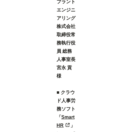
プラント
エンジニ
アリング
株式会社
取締役常
務執行役
員 総務
人事室長
宮永 貢
様
■ クラウ
ド人事労
務ソフト
「
Smart
HR
」