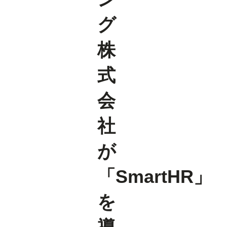
グ
株
式
会
社
が
「SmartHR」
を