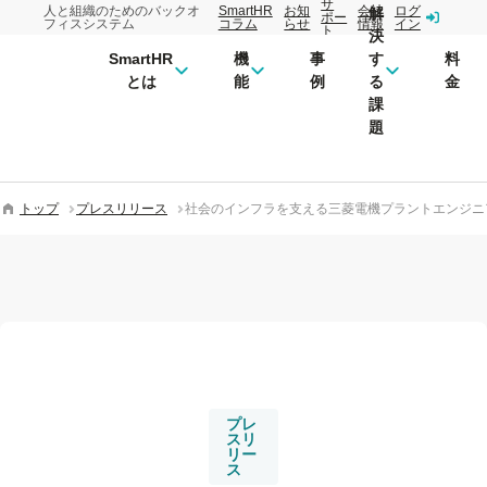
サ
人と組織のためのバックオ
SmartHR
お知
会社
ログ
解
ポー
フィスシステム
コラム
らせ
情報
イン
ト
決
SmartHR
機
事
す
料
とは
能
例
る
金
課
題
トップ
プレスリリース
社会のインフラを支える三菱電機プラントエンジニア
プレ
スリ
リー
ス