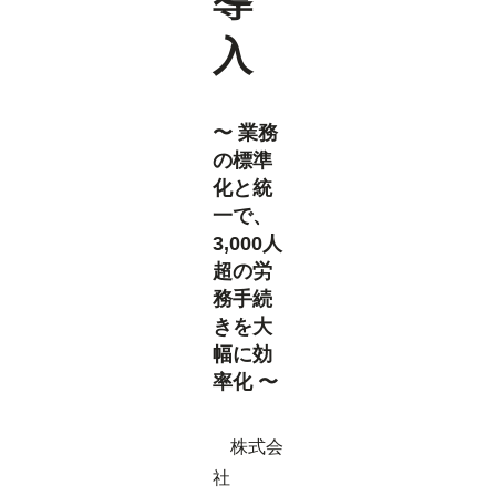
導
入
〜 業務
の標準
化と統
一で、
3,000人
超の労
務手続
きを大
幅に効
率化 〜
株式会
社