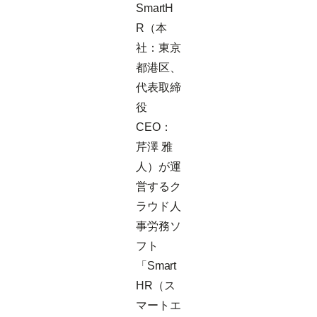
SmartH
R（本
社：東京
都港区、
代表取締
役
CEO：
芹澤 雅
人）が運
営するク
ラウド人
事労務ソ
フト
「Smart
HR（ス
マートエ