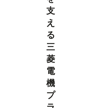
支
え
る
三
菱
電
機
プ
ラ