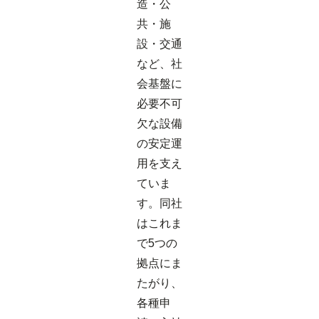
造・公
共・施
設・交通
など、社
会基盤に
必要不可
欠な設備
の安定運
用を支え
ていま
す。同社
はこれま
で5つの
拠点にま
たがり、
各種申