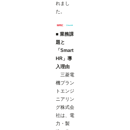
れまし
た。
■ 業務課
題と
「Smart
HR」導
入理由
三菱電
機プラン
トエンジ
ニアリン
グ株式会
社は、電
力・製