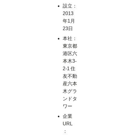
設立：
2013
年1月
23日
本社：
東京都
港区六
本木3-
2-1 住
友不動
産六本
木グラ
ンドタ
ワー
企業
URL
：​