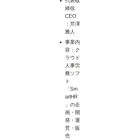
代表取
締役
CEO
：芹澤
雅人
事業内
容：ク
ラウド
人事労
務ソフ
ト
「Sm
artHR
」の企
画・開
発・運
営・販
売