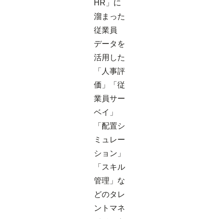
HR」に
溜まった
従業員
データを
活用した
「人事評
価」「従
業員サー
ベイ」
「配置シ
ミュレー
ション」
「スキル
管理」な
どのタレ
ントマネ