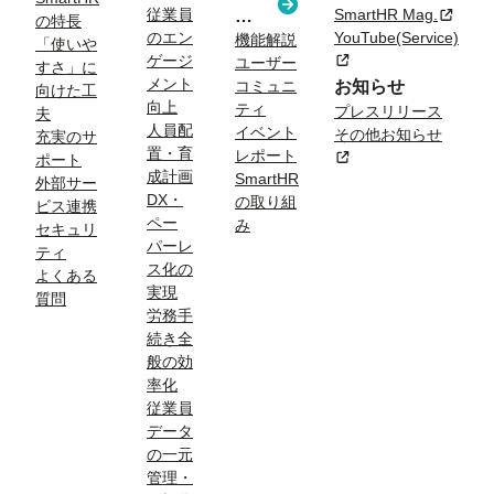
従業員
SmartHR Mag.
新規タ
コ
題
の特長
のエン
YouTube(Service)
ラ
機能解説
「使いや
ゲージ
新規タブまたはウィン
ユーザー
ム
すさ」に
メント
コミュニ
お知らせ
向けた工
向上
ティ
プレスリリース
夫
人員配
イベント
その他お知らせ
充実のサ
置・育
レポート
新規タブまたはウィン
ポート
成計画
SmartHR
外部サー
DX・
の取り組
ビス連携
ペー
み
セキュリ
パーレ
ティ
ス化の
よくある
実現
質問
労務手
続き全
般の効
率化
従業員
データ
の一元
管理・