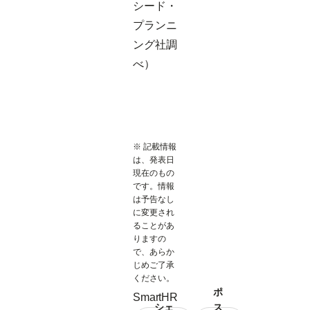
シード・
プランニ
ング社調
べ）
※ 記載情報
は、発表日
現在のもの
です。情報
は予告なし
に変更され
ることがあ
りますの
で、あらか
じめご了承
ください。
ポ
SmartHR
シェ
ス