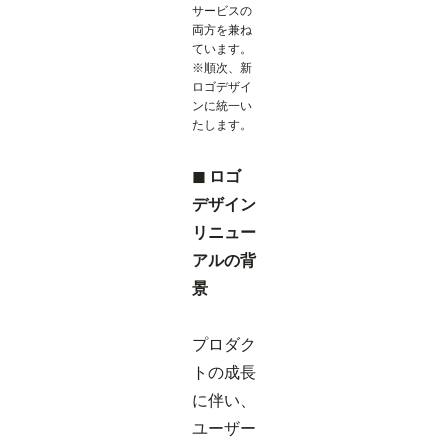
サービスの
両方を兼ね
ています。
※順次、新
ロゴデザイ
ンに統一い
たします。
◼ ロゴ
デザイン
リニュー
アルの背
景
プロダク
トの成長
に伴い、
ユーザー