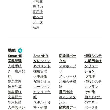
可視化
経営の
意思決
定への
データ
活用
機能
SmartHR
SmartHR
従業員ポー
情報システ
労務管理
タレントマ
タル
ム部門向け
入社手続
ネジメント
スマホアプ
ソリュー
き・雇用契
採用管理
リ
ション
約
人事評価
メッセージ
ID管理
勤怠管理
配置シミュ
お知らせ機
情報システ
給与計算
レーション
能
ムプラン
給与明細
キャリア台
汎用申請
その他
文書配付
帳
AIアシスタ
働くあなた
年末調整
スキル・資
ント
のマネー
人事労務レ
格・研修
従業員デー
ポータル