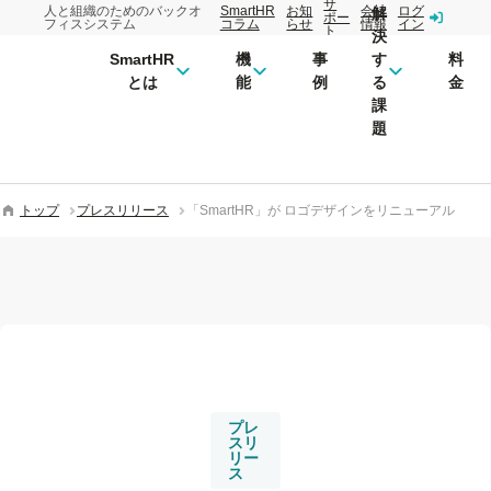
サ
人と組織のためのバックオ
SmartHR
お知
会社
ログ
解
ポー
フィスシステム
コラム
らせ
情報
イン
ト
決
SmartHR
機
事
す
料
とは
能
例
る
金
課
題
トップ
プレスリリース
「SmartHR」が ロゴデザインをリニューアル
プレ
スリ
リー
ス