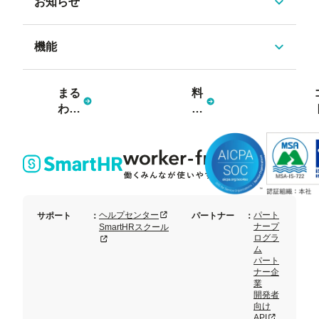
お知らせ
機能
まる
料
わか
金
り資
プ
料3
ラ
点
ン
セッ
ト
新規タブまたはウィンドウで開く
ヘルプセンター
パート
サポート
：
パートナー
：
ナープ
SmartHRスクール
ログラ
新規タブまたはウィンドウで開く
ム
パート
ナー企
業
開発者
向け
新規タブまた
API