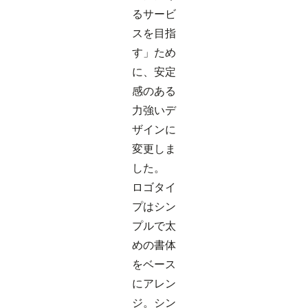
るサービ
スを目指
す」ため
に、安定
感のある
力強いデ
ザインに
変更しま
した。
ロゴタイ
プはシン
プルで太
めの書体
をベース
にアレン
ジ。シン