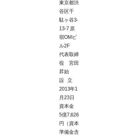
東京都渋
谷区千
駄ヶ谷3-
13-7 原
宿OMビ
ル2F
代表取締
役 宮田
昇始
設 立
2013年1
月23日
資本金
5億7,626
円（資本
準備金含