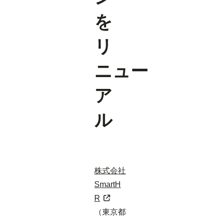
を
リ
ニュー
ア
ル
株式会社
SmartH
R
（東京都