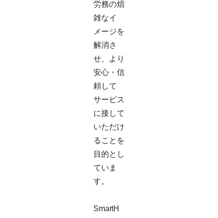
労務の煩
雑なイ
メージを
解消さ
せ、より
安心・信
頼して
サービス
に接して
いただけ
ることを
目的とし
ていま
す。
SmartH