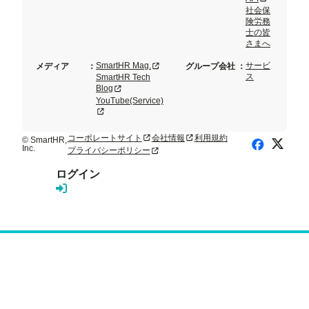
社会保
険労務
士の皆
さまへ
新規タブまたはウィンドウで開く
SmartHR Mag.
サービ
メディア
：
グループ会社
：
ス
SmartHR Tech
新規タブまたはウィンドウで開く
Blog
YouTube(Service)
新規タブまたはウィンドウで開く
コーポレートサイト
会社情報
利用規約
新規タブまたはウィンドウで開く
新規タブまたはウィンドウで開く
© SmartHR,
X (Twitte
Facebook
Inc.
プライバシーポリシー
新規タブまたはウィンドウで開く
ログイン