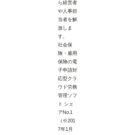
ら経営者
や人事担
当者を解
放しま
す。
社会保
険・雇用
保険の電
子申請対
応型クラ
ウド労務
管理ソフ
ト シェ
アNo.1
（※201
7年1月