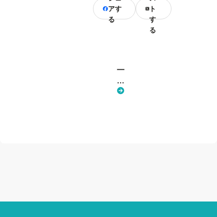
アす
ト
る
す
る
一
覧
へ
戻
る