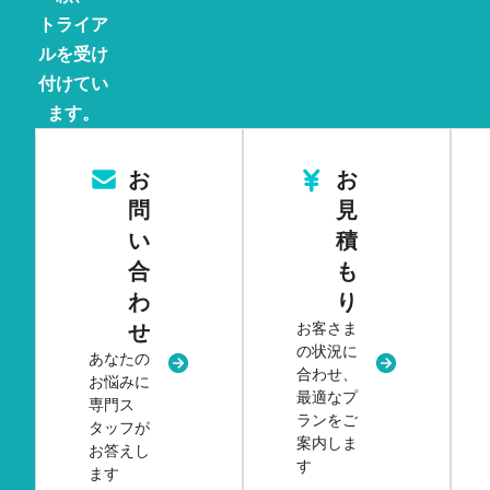
トライア
ルを受け
付けてい
ます。
お
お
問
見
い
積
合
も
わ
り
お客さま
せ
の状況に
あなたの
新規タブまたはウィンドウで開く
新規タブまた
合わせ、
お悩みに
最適なプ
専門ス
ランをご
タッフが
案内しま
お答えし
す
ます