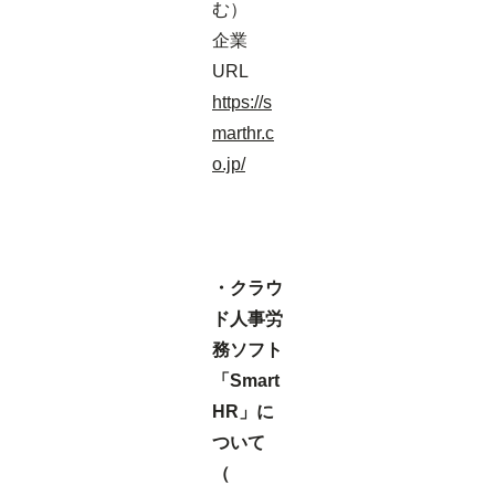
む）
企業
URL
https://s
marthr.c
o.jp/
・クラウ
ド人事労
務ソフト
「Smart
HR」に
ついて
（