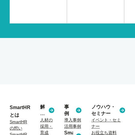
解
事
ノウハウ・
SmartHR
決
例
セミナー
とは
す
人材の
導入事例
イベント・セミ
SmartHR
採用・
活用事例
ナー
る
の想い
育成
SmartHR
お役立ち資料
課
SmartHR