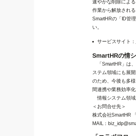
速やかな削除による
作業から解放される
SmartHRの「
い。
サービスサイト：
SmartHRの
「SmartHR」
ステム領域にも展開
のため、今後も多様
間連携や業務効率化
情報システム領域
＜お問合せ先＞
株式会社SmartH
MAIL：
biz_idp@smar