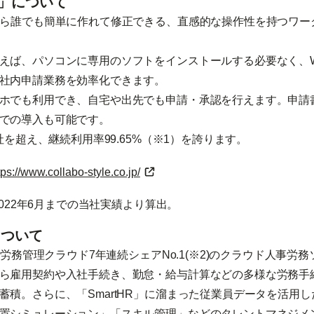
」について
ら誰でも簡単に作れて修正できる、直感的な操作性を持つワー
ば、パソコンに専用のソフトをインストールする必要なく、W
社内申請業務を効率化できます。
ホでも利用でき、自宅や出先でも申請・承認を行えます。申請
での導入も可能です。
社を超え、継続利用率99.65%（※1）を誇ります。
tps://www.collabo-style.co.jp/
～2022年6月までの当社実績より算出。
について
、労務管理クラウド7年連続シェアNo.1(※2)のクラウド人事労
ら雇用契約や入社手続き、勤怠・給与計算などの多様な労務手
蓄積。さらに、「SmartHR」に溜まった従業員データを活用
置シミュレーション」「スキル管理」などのタレントマネジメ