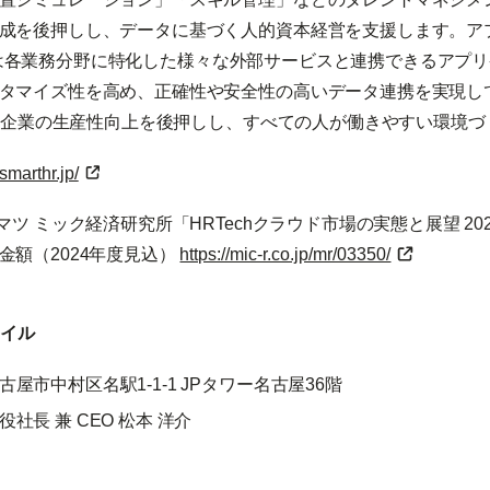
成を後押しし、データに基づく人的資本経営を支援します。ア
lus」は各業務分野に特化した様々な外部サービスと連携できるアプ
タマイズ性を高め、正確性や安全性の高いデータ連携を実現し
は、企業の生産性向上を後押しし、すべての人が働きやすい環境
/smarthr.jp/
マツ ミック経済研究所「HRTechクラウド市場の実態と展望 2
金額（2024年度見込）
https://mic-r.co.jp/mr/03350/
イル
屋市中村区名駅1-1-1 JPタワー名古屋36階
社長 兼 CEO 松本 洋介