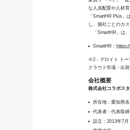
な人員配置や人材育
「SmartHR P
し、個社ごとのカス
「SmartHR」
SmartHR：
https:/
※2：デロイト トー
クラウド市場・出荷
会社概要
株式会社コラボスタ
所在地：愛知県名古
代表者：代表取締役
設立：2013年7月