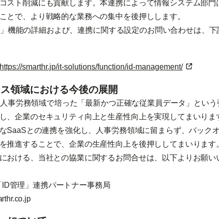
コスト削減にも貢献します。本連携によって情報システム部門
ことで、より戦略的な業務への集中を後押しします。
ID管理」機能の詳細および、連携に関する設定のお問い合わせは、
https://smarthr.jp/it-solutions/function/id-management/
情シス領域における今後の展開
は、人事労務領域で培った「最新かつ正確な従業員データ」とい
し、企業のセキュリティ向上と生産性向上を実現してまいりま
なSaaSとの連携を強化し、人事労務領域に留まらず、バック
を推進することで、企業の生産性向上を後押ししてまいります
における、当社との協業に関するお問合せは、以下よりお願い
R 「ID管理」連携パートナー事務局
thr.co.jp