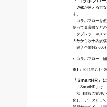
「コラボフロー
Webが使える方な
す。
コラボフローを使え
使って稟議書などの
タブレットやスマ
人数から数千名規模
導入企業数2,000
コラボフロー：
ht
※1：2021年7月
「SmartHR」
「SmartHR」は
採用情報の管理か
化し、データとして
業員サーベイ」「配