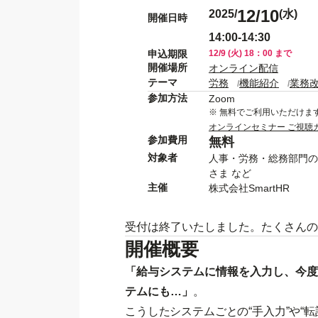
12/10
2025/
(水)
開催日時
14:00-14:30
申込期限
12/9 (火) 18：00 まで
開催場所
オンライン配信
テーマ
労務
機能紹介
業務
参加方法
Zoom
※ 無料でご利用いただけま
オンラインセミナー ご視聴
参加費用
無料
対象者
人事・労務・総務部門の
さま など
主催
株式会社SmartHR
受付は終了いたしました。たくさんの
開催概要
「給与システムに情報を入力し、今度
テムにも…」
。
こうしたシステムごとの“手入力”や“