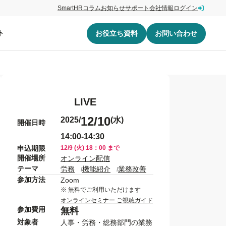
SmartHRコラム
お知らせ
サポート
会社情報
ログイン
ト
お役立ち資料
お問い合わせ
LIVE
12/10
2025/
(水)
開催日時
14:00-14:30
申込期限
12/9 (火) 18：00 まで
開催場所
オンライン配信
テーマ
労務
機能紹介
業務改善
参加方法
Zoom
※ 無料でご利用いただけます
オンラインセミナー ご視聴ガイド
参加費用
無料
対象者
人事・労務・総務部門の業務