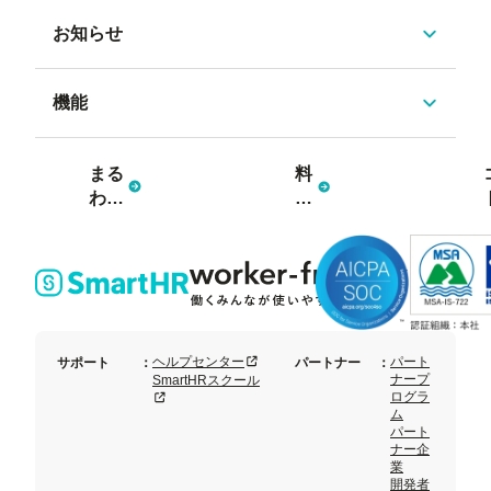
お知らせ
機能
まる
料
わか
金
り資
プ
料3
ラ
点
ン
セッ
ト
新規タブまたはウィンドウで開く
ヘルプセンター
パート
サポート
：
パートナー
：
ナープ
SmartHRスクール
ログラ
新規タブまたはウィンドウで開く
ム
パート
ナー企
業
開発者