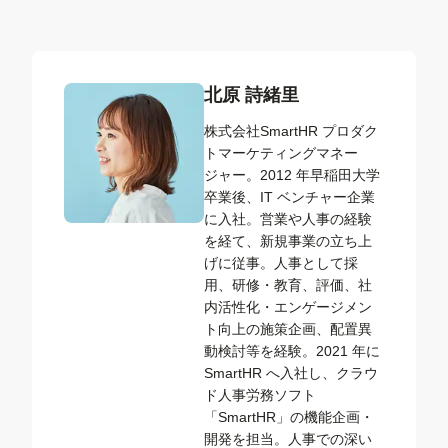
北原 詩緒里
株式会社SmartHR プロダク
トマーケティングマネー
ジャー。2012 年早稲田大学
卒業後、IT ベンチャー企業
に入社。営業や人事の経験
を経て、新規事業の立ち上
げに従事。人事として採
用、研修・教育、評価、社
内活性化・エンゲージメン
ト向上の施策企画、配置異
動検討等を経験。2021 年に
SmartHR へ入社し、クラウ
ド人事労務ソフト
「SmartHR」の機能企画・
開発を担当。人事での深い