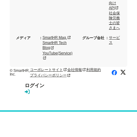
向け
新規タブまた
API
社会保
険労務
士の皆
さまへ
新規タブまたはウィンドウで開く
SmartHR Mag.
サービ
メディア
：
グループ会社
：
ス
SmartHR Tech
新規タブまたはウィンドウで開く
Blog
YouTube(Service)
新規タブまたはウィンドウで開く
コーポレートサイト
会社情報
利用規約
新規タブまたはウィンドウで開く
新規タブまたはウィンドウで開く
© SmartHR,
X (Twitte
Facebook
Inc.
プライバシーポリシー
新規タブまたはウィンドウで開く
ログイン