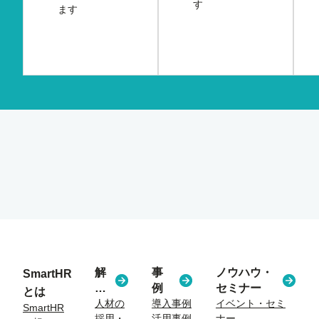
す
ます
解
事
ノウハウ・
SmartHR
決
例
セミナー
とは
す
人材の
導入事例
イベント・セミ
SmartHR
採用・
活用事例
ナー