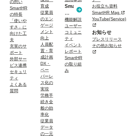
る
の想い
育成
SmartHR
お役立ち資料
課
SmartHR
従業員
SmartHR Mag.
新規タ
コ
題
の特長
のエン
YouTube(Service)
ラ
機能解説
「使いや
ゲージ
新規タブまたはウィン
ユーザー
ム
すさ」に
メント
コミュニ
お知らせ
向けた工
向上
ティ
プレスリリース
夫
人員配
イベント
その他お知らせ
充実のサ
置・育
レポート
新規タブまたはウィン
ポート
成計画
SmartHR
外部サー
DX・
の取り組
ビス連携
ペー
み
セキュリ
パーレ
ティ
ス化の
よくある
実現
質問
労務手
続き全
般の効
率化
従業員
データ
の一元