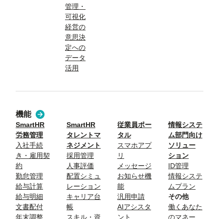
管理・
可視化
経営の
意思決
定への
データ
活用
機能
SmartHR
SmartHR
従業員ポー
情報システ
労務管理
タレントマ
タル
ム部門向け
入社手続
ネジメント
スマホアプ
ソリュー
き・雇用契
採用管理
リ
ション
約
人事評価
メッセージ
ID管理
勤怠管理
配置シミュ
お知らせ機
情報システ
給与計算
レーション
能
ムプラン
給与明細
キャリア台
汎用申請
その他
文書配付
帳
AIアシスタ
働くあなた
年末調整
スキル・資
ント
のマネー