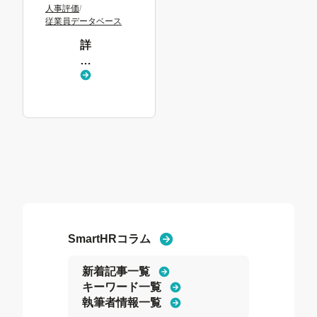
人事評価
/
トマーケティ
従業員データベース
ングマネー
詳
ジャーが解
し
説！
く
見
る
SmartHRコラム
新着記事一覧
キーワード一覧
執筆者情報一覧