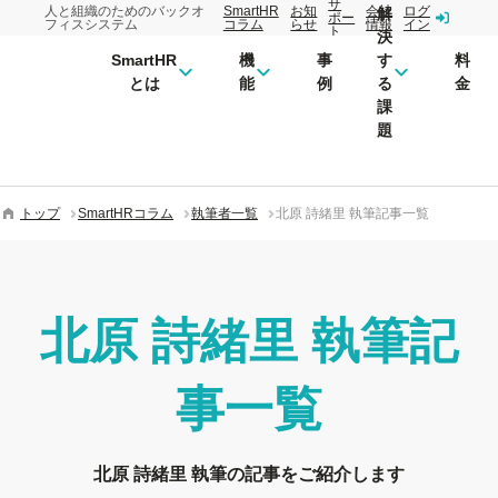
サ
人と組織のためのバックオ
SmartHR
お知
会社
ログ
解
ポー
フィスシステム
コラム
らせ
情報
イン
ト
決
SmartHR
機
事
す
料
とは
能
例
る
金
課
題
トップ
SmartHRコラム
執筆者一覧
北原 詩緒里 執筆記事一覧
北原 詩緒里
執筆記
事一覧
北原 詩緒里 執筆の記事をご紹介します