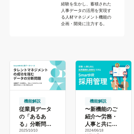
経験を生かし、蓄積された
人事データの活用を実現す
る人材マネジメント機能の
企画・開発に注力する。
機能解説
機能解説
従業員データ
〜新機能のご
の「あるあ
紹介〜労務・
る」分断問題
人事と共に採
2025/10/10
2024/06/18
とタレントマ
用業務も効率