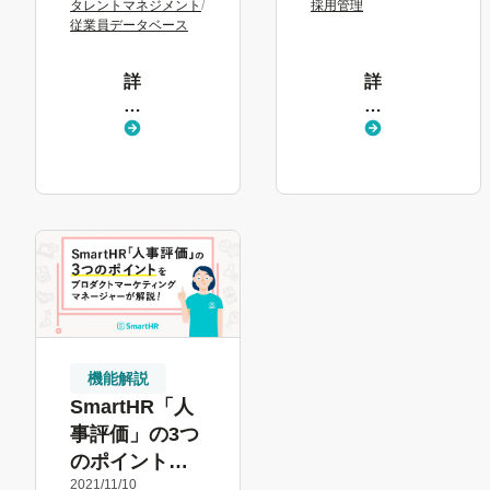
タレントマネジメント
/
採用管理
ネジメントを
化できる
従業員データベース
成功に導く解
SmartHR「採
決策
用管理」の特
詳
詳
徴
し
し
く
く
見
見
る
る
機能解説
SmartHR「人
事評価」の3つ
のポイント
2021/11/10
を、プロダク