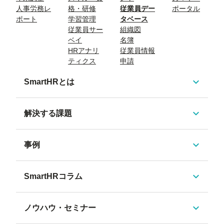
人事労務レ
格・研修
従業員デー
ポータル
ポート
学習管理
タベース
従業員サー
組織図
ベイ
名簿
HRアナリ
従業員情報
ティクス
申請
SmartHRとは
解決する課題
事例
SmartHRコラム
ノウハウ・セミナー