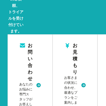
頼、
トライア
ルを受け
付けてい
ます。
お
お
問
見
い
積
合
も
わ
り
お客さま
せ
の状況に
あなたの
新規タブまたはウィンドウで開く
新規タブまた
合わせ、
お悩みに
最適なプ
専門ス
ランをご
タッフが
案内しま
お答えし