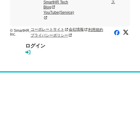
ス
SmartHR Tech
新規タブまたはウィンドウで開く
Blog
YouTube(Service)
新規タブまたはウィンドウで開く
コーポレートサイト
会社情報
利用規約
新規タブまたはウィンドウで開く
新規タブまたはウィンドウで開く
© SmartHR,
X (Twitte
Facebook
Inc.
プライバシーポリシー
新規タブまたはウィンドウで開く
ログイン