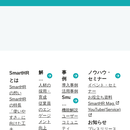
解
事
ノウハウ・
SmartHR
決
例
セミナー
とは
す
人材の
導入事例
イベント・セミ
SmartHR
採用・
活用事例
ナー
る
の想い
育成
SmartHR
お役立ち資料
課
SmartHR
従業員
SmartHR Mag.
新規タ
コ
題
の特長
のエン
YouTube(Service)
ラ
機能解説
「使いや
ゲージ
新規タブまたはウィン
ユーザー
ム
すさ」に
メント
コミュニ
お知らせ
向けた工
向上
ティ
プレスリリース
夫