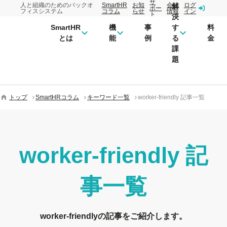
サ
人と組織のためのバックオ
SmartHR
お知
会社
ログ
解
ポー
フィスシステム
コラム
らせ
情報
イン
ト
決
SmartHR
機
事
す
料
とは
能
例
る
金
課
題
トップ
SmartHRコラム
キーワード一覧
worker-friendly 記事一覧
worker-friendly
記
事一覧
worker-friendlyの記事をご紹介します。