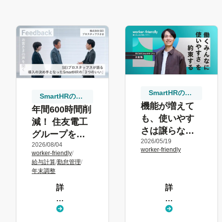
SmartHRの取
SmartHRの取
り組み
機能が増えて
り組み
年間600時間削
も、使いやす
減！ 住友電工
さは譲らな
グループを支
2026/05/19
い。ユーザー
2026/08/04
えるSEIプロス
worker-friendly
worker-friendly
/
起点の
タッフスの年
給与計算
/
勤怠管理
/
SmartHRのプ
末調整電子化
年末調整
ロダクト原則
とSmartHR活
詳
詳
用法
し
し
く
く
見
見