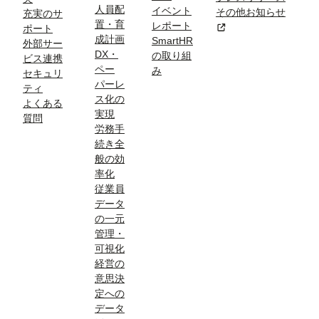
人員配
イベント
その他お知らせ
充実のサ
置・育
レポート
新規タブまたはウィン
ポート
成計画
SmartHR
外部サー
DX・
の取り組
ビス連携
ペー
み
セキュリ
パーレ
ティ
ス化の
よくある
実現
質問
労務手
続き全
般の効
率化
従業員
データ
の一元
管理・
可視化
経営の
意思決
定への
データ