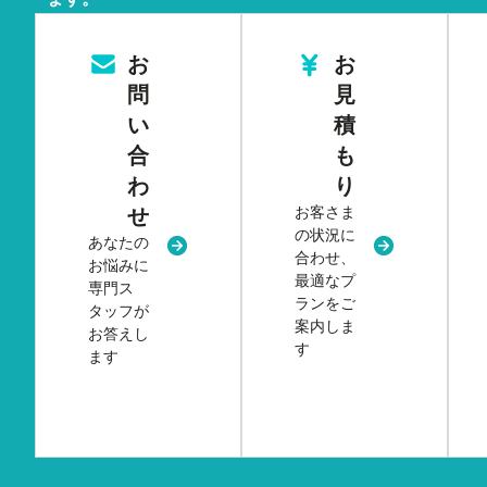
お
お
問
見
い
積
合
も
わ
り
お客さま
せ
の状況に
あなたの
新規タブまたはウィンドウで開く
新規タブまた
合わせ、
お悩みに
最適なプ
専門ス
ランをご
タッフが
案内しま
お答えし
す
ます