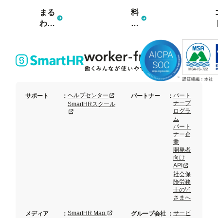
まる
料
わか
金
り資
プ
料3
ラ
点
ン
セッ
ト
新規タブまたはウィンドウで開く
ヘルプセンター
パート
サポート
：
パートナー
：
ナープ
SmartHRスクール
ログラ
新規タブまたはウィンドウで開く
ム
パート
ナー企
業
開発者
向け
新規タブまた
API
社会保
険労務
士の皆
さまへ
新規タブまたはウィンドウで開く
SmartHR Mag.
サービ
メディア
：
グループ会社
：