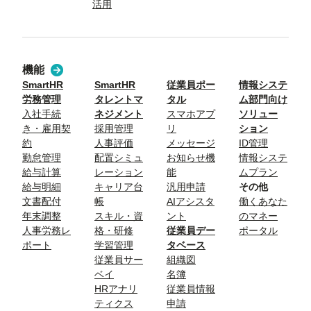
活用
機能
SmartHR
SmartHR
従業員ポー
情報システ
労務管理
タレントマ
タル
ム部門向け
入社手続
ネジメント
スマホアプ
ソリュー
き・雇用契
採用管理
リ
ション
約
人事評価
メッセージ
ID管理
勤怠管理
配置シミュ
お知らせ機
情報システ
給与計算
レーション
能
ムプラン
給与明細
キャリア台
汎用申請
その他
文書配付
帳
AIアシスタ
働くあなた
年末調整
スキル・資
ント
のマネー
人事労務レ
格・研修
従業員デー
ポータル
ポート
学習管理
タベース
従業員サー
組織図
ベイ
名簿
HRアナリ
従業員情報
ティクス
申請