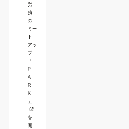
労
務
の
ミー
ト
アッ
プ
「
P
A
R
K
」
を
開