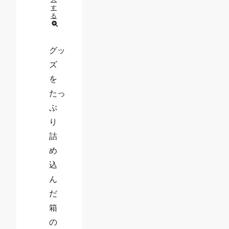
す
る
グッ
ズ
を
たっ
ぷ
り
詰
め
込
ん
だ
箱
の