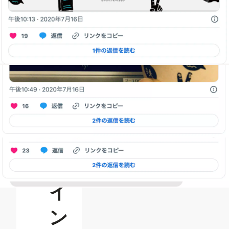
ユーザーコミュニティ
PARK
2020
年
は
オ
ン
ラ
イ
ン