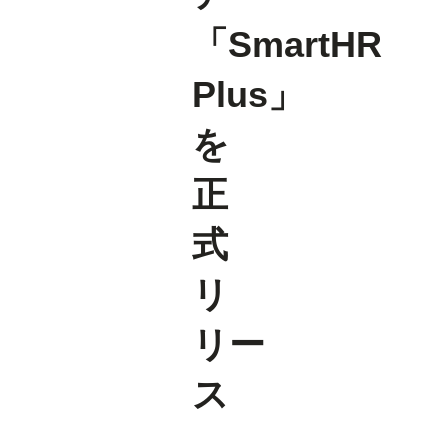
「SmartHR
Plus」
を
正
式
リ
リー
ス