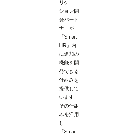
リケー
ション開
発パート
ナーが
「Smart
HR」内
に追加の
機能を開
発できる
仕組みを
提供して
います。
その仕組
みを活用
し
「Smart