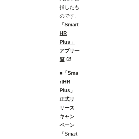
指したも
のです。
「Smart
HR
Plus」
アプリ一
覧
■「Sma
rtHR
Plus」
正式リ
リース
キャン
ペーン
「Smart