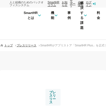
サ
人と組織のためのバックオ
SmartHR
お知
会社
ログ
解
ポー
フィスシステム
コラム
らせ
情報
イン
ト
決
SmartHR
機
事
す
料
とは
能
例
る
金
課
題
トップ
プレスリリース
SmartHRがアプリストア「SmartHR Plus」を正
プレ
スリ
リー
ス