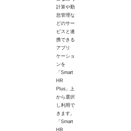
計算や勤
怠管理な
どのサー
ビスと連
携できる
アプリ
ケーショ
ンを
「Smart
HR
Plus」上
から選択
し利用で
きます。
「Smart
HR