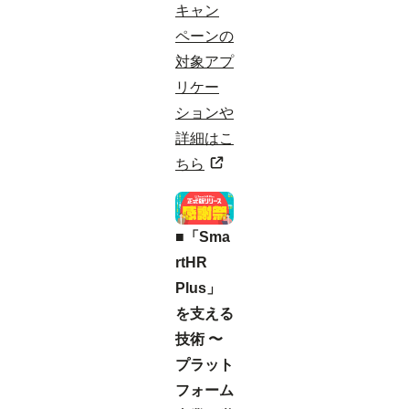
キャン
ペーンの
対象アプ
リケー
ションや
詳細はこ
ちら
■「Sma
rtHR
Plus」
を支える
技術 〜
プラット
フォーム