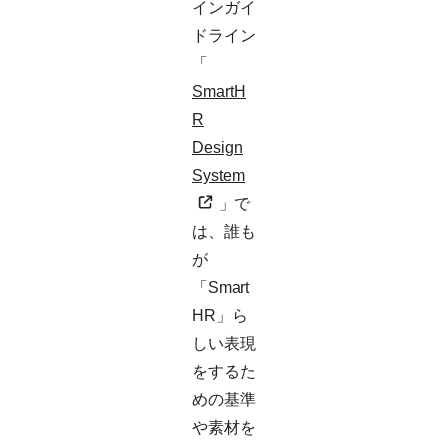
インガイ
ドライン
「
SmartH
R
Design
System
」で
は、誰も
が
「Smart
HR」ら
しい表現
をするた
めの基準
や素材を