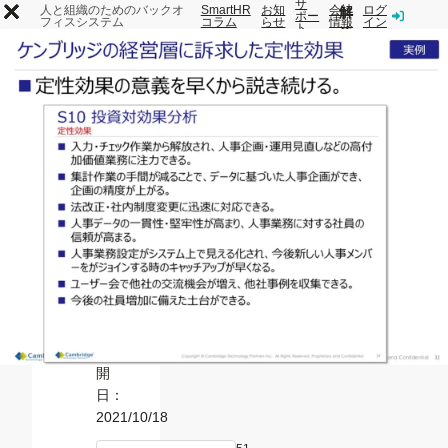
サ
人と組織のためのバックオ
SmartHR
お知
会社
ログ
解
ポー
フィスシステム
コラム
らせ
情報
イン
ト
決
SmartHR
機
事
す
料
とは
能
例
る
金
課
題
トップ
SmartHRコラム
イベントレポート 記事一覧
SmartHRユーザ
公
開
日：
2021/10/18