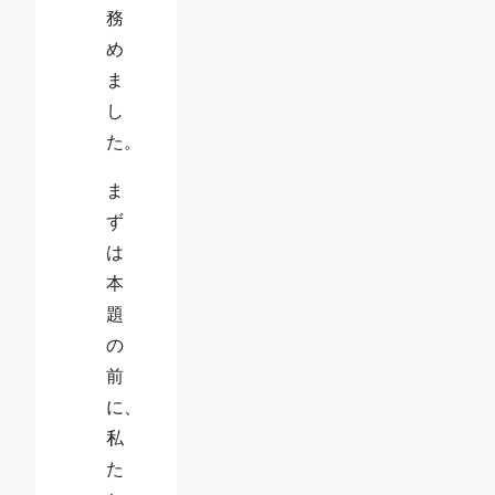
務
め
ま
し
た。
ま
ず
は
本
題
の
前
に、
私
た