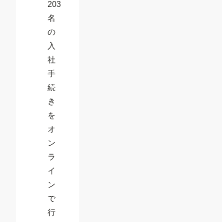
203
名
の
入
社
手
続
き
を
オ
ン
ラ
イ
ン
で
行