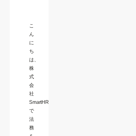
め
こ
ん
に
ち
は、
株
式
会
社
SmartHR
で
法
務