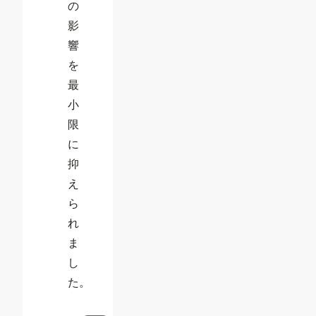
の
影
響
を
最
小
限
に
抑
え
ら
れ
ま
し
た。