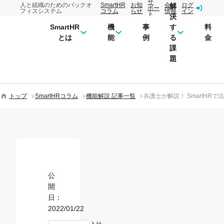
サ
人と組織のためのバックオ
SmartHR
お知
会社
ログ
解
ポー
フィスシステム
コラム
らせ
情報
イン
ト
決
SmartHR
機
事
す
料
とは
能
例
る
金
課
題
トップ
SmartHRコラム
機能解説 記事一覧
弁護士が解説！ SmartH
公
開
日：
2022/01/22