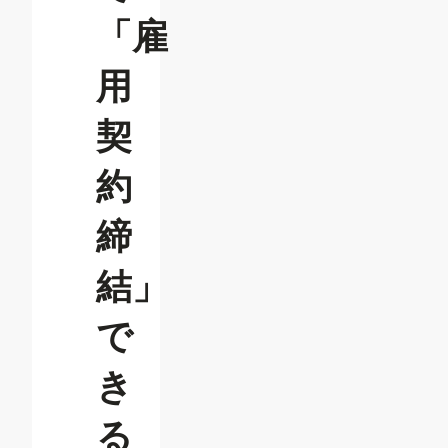
「雇
用
契
約
締
結」
で
き
る