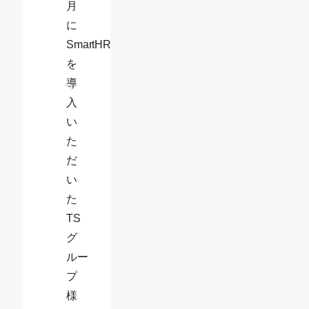
月
に
SmartHR
を
導
入
い
た
だ
い
た
TS
グ
ルー
プ
様