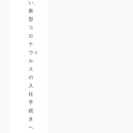
い、
新
型
コ
ロ
ナ
ウィ
ル
ス
の
入
社
手
続
き
へ