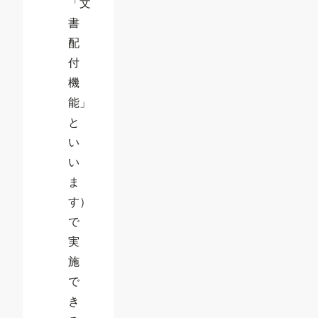
「文
書
配
付
機
能」
と
い
い
ま
す）
で
実
施
で
き