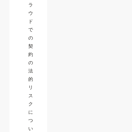
ラ
ウ
ド
で
の
契
約
の
法
的
リ
ス
ク
に
つ
い