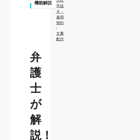
入社
機能解説
手続
き・
雇用
契約
/
文書
配付
弁
護
士
が
解
説！