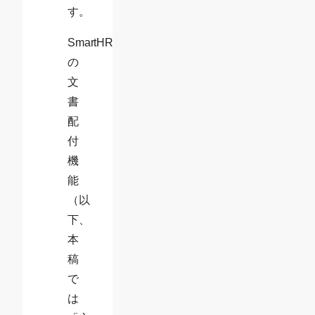
す。
SmartHR
の
文
書
配
付
機
能
（以
下、
本
稿
で
は