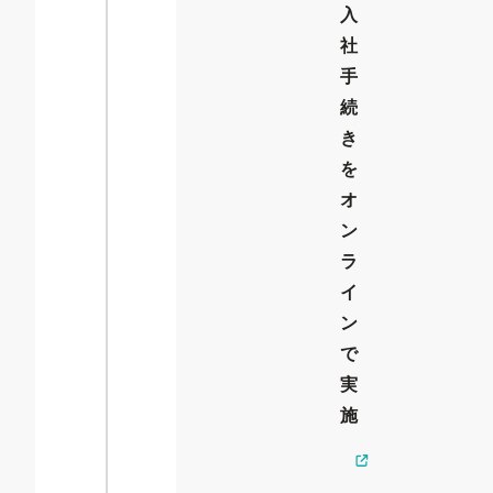
入
社
手
続
き
を
オ
ン
ラ
イ
ン
で
実
施
詳
し