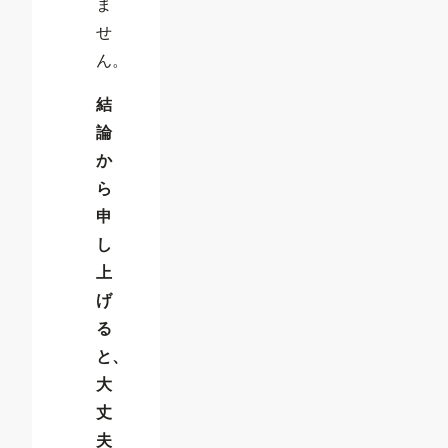
ま
せ
ん。
結
論
か
ら
申
し
上
げ
る
と、
大
丈
夫