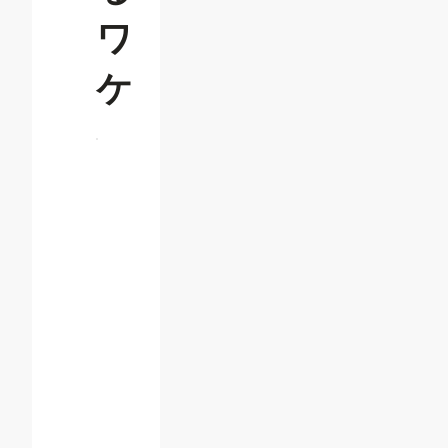
ワ
ケ
目
次
電子
契約
のメ
リッ
トと
は？