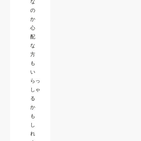
な
の
か
心
配
な
方
も
い
らっ
しゃ
る
か
も
し
れ