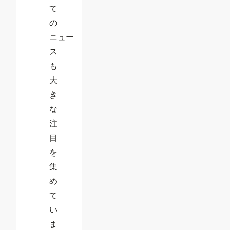
て
の
ニュー
ス
も
大
き
な
注
目
を
集
め
て
い
ま