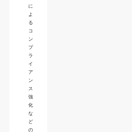
に
よ
る
コ
ン
プ
ラ
イ
ア
ン
ス
強
化
な
ど
の