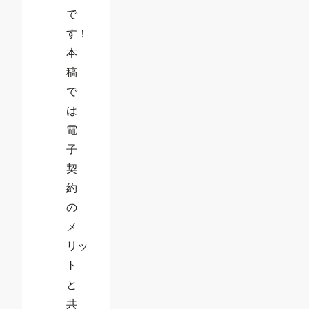
で
す！
本
稿
で
は
電
子
契
約
の
メ
リッ
ト
と
共