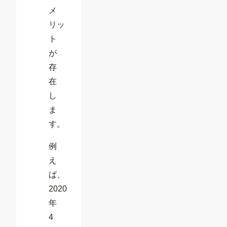
メ
リッ
ト
が
存
在
し
ま
す。
例
え
ば、
2020
年
4