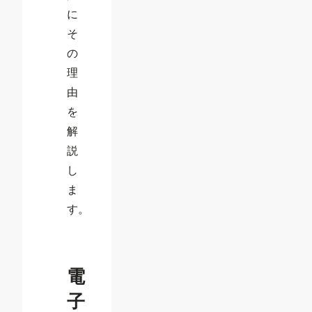
に
そ
の
理
由
を
解
説
し
ま
す。
電
子