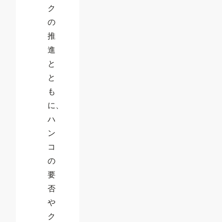
ク
の
推
進
と
と
も
に、
ハ
ン
コ
の
要
否
や
ク