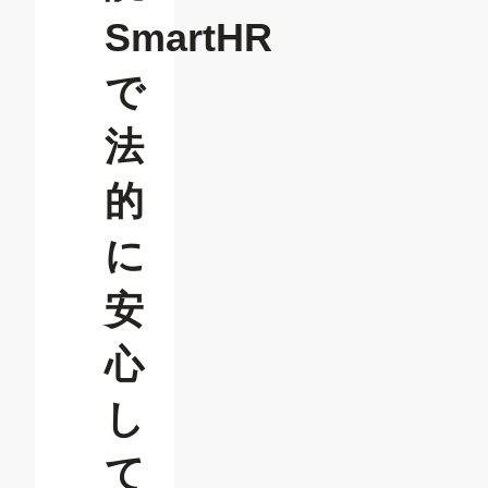
SmartHR
で
法
的
に
安
心
し
て