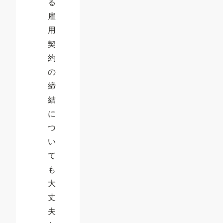
る
雇
用
契
約
の
締
結
に
つ
い
て
も
大
丈
夫