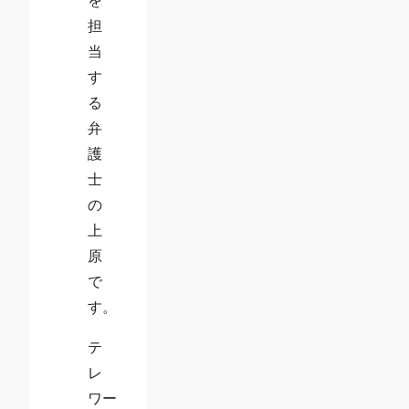
を
担
当
す
る
弁
護
士
の
上
原
で
す。
テ
レ
ワー