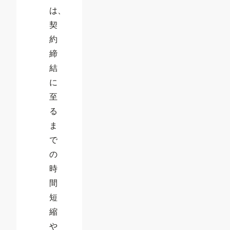
は、
契
約
締
結
に
至
る
ま
で
の
時
間
短
縮
や