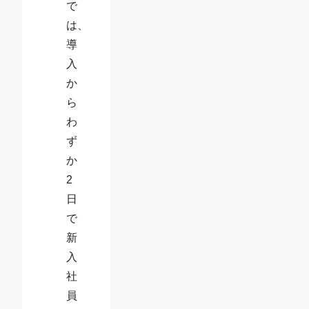
で
は、
導
入
か
ら
わ
ず
か
2
日
で
新
入
社
員