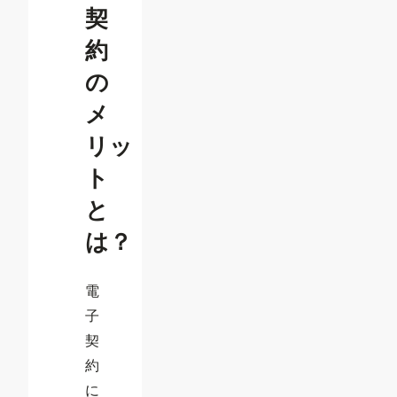
契
約
の
メ
リッ
ト
と
は？
電
子
契
約
に