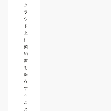
ク
ラ
ウ
ド
上
に
契
約
書
を
保
存
す
る
こ
と