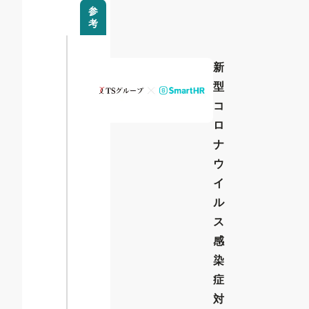
参
考
新
型
コ
ロ
ナ
ウ
イ
ル
ス
感
染
症
対