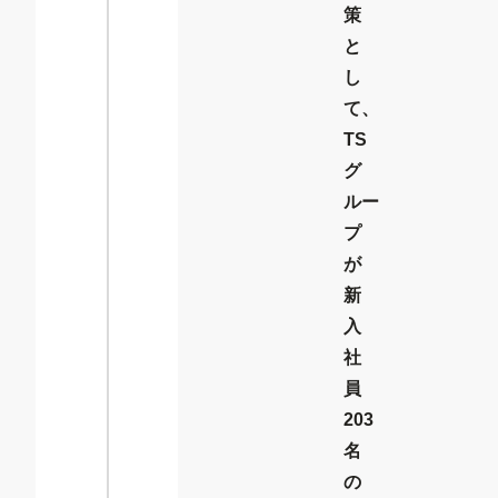
策
と
し
て、
TS
グ
ルー
プ
が
新
入
社
員
203
名
の