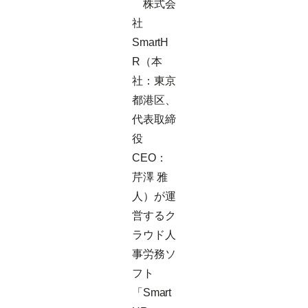
株式会
社
SmartH
R（本
社：東京
都港区、
代表取締
役
CEO：
芹澤 雅
人）が運
営するク
ラウド人
事労務ソ
フト
「Smart