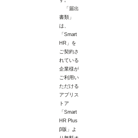
「届出
書類」
は、
「Smart
HR」を
ご契約さ
れている
企業様が
ご利用い
ただける
アプリス
トア
「Smart
HR Plus
β版」よ
り無料オ