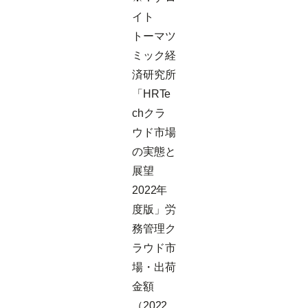
イト
トーマツ
ミック経
済研究所
「HRTe
chクラ
ウド市場
の実態と
展望
2022年
度版」労
務管理ク
ラウド市
場・出荷
金額
（2022