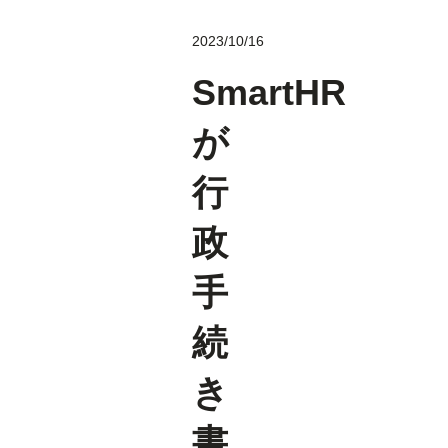
2023/10/16
SmartHR
が
行
政
手
続
き
書