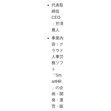
代表取
締役
CEO
：芹澤
雅人
事業内
容：ク
ラウド
人事労
務ソフ
ト
「Sm
artHR
」の企
画・開
発・運
営・販