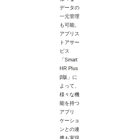
データの
一元管理
も可能。
アプリス
トアサー
ビス
「Smart
HR Plus
β版」に
よって、
様々な機
能を持つ
アプリ
ケーショ
ンとの連
携も実現