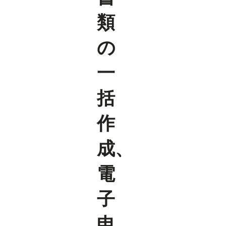
類
の
一
括
作
成、
電
子
申