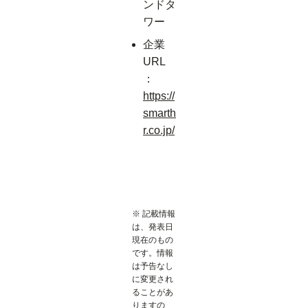
ンドタ
ワー
企業
URL
：
https://
smarth
r.co.jp/
※ 記載情報
は、発表日
現在のもの
です。情報
は予告なし
に変更され
ることがあ
りますの