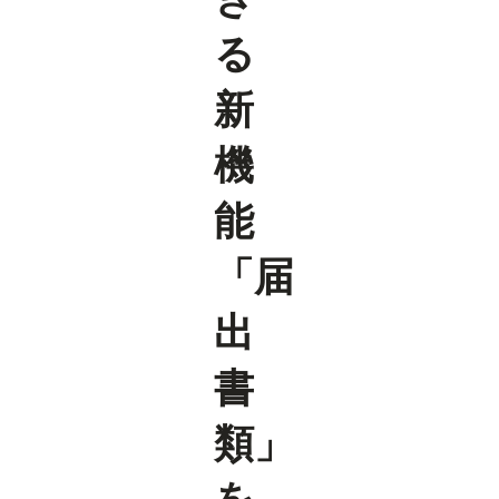
る
新
機
能
「届
出
書
類」