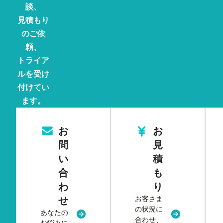
談、
見積もり
のご依
頼、
トライア
ルを受け
付けてい
ます。
お
お
問
見
い
積
合
も
わ
り
お客さま
せ
の状況に
あなたの
新規タブまたはウィンドウで開く
新規タブまた
合わせ、
お悩みに