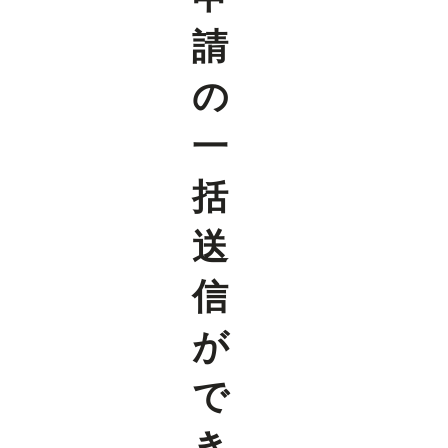
請
の
一
括
送
信
が
で
き