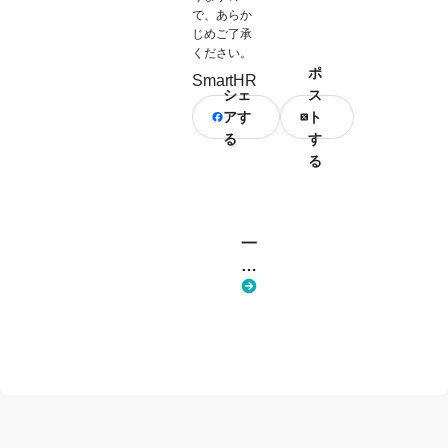
で、あらか
じめご了承
ください。
ポ
SmartHR
シェ
ス
アす
ト
る
す
る
一
覧
へ
戻
る