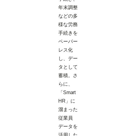
年末調整
などの多
様な労務
手続きを
ペーパー
レス化
し、デー
タとして
蓄積。さ
らに、
「Smart
HR」に
溜まった
従業員
データを
活用した