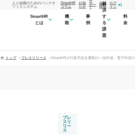
サ
人と組織のためのバックオ
SmartHR
お知
会社
ログ
解
ポー
フィスシステム
コラム
らせ
情報
イン
ト
決
SmartHR
機
事
す
料
とは
能
例
る
金
課
題
トップ
プレスリリース
SmartHRが行政手続き書類の一括作成、電子申
プレ
スリ
リー
ス