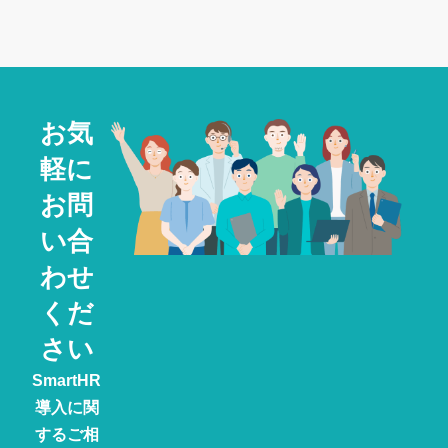
お気
軽に
お問
い合
わせ
くだ
さい
SmartHR
導入に関
するご相