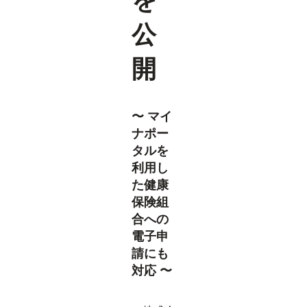
を
公
開
〜 マイ
ナポー
タルを
利用し
た健康
保険組
合への
電子申
請にも
対応 〜