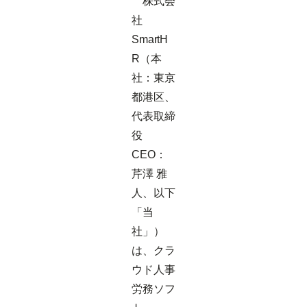
株式会
社
SmartH
R（本
社：東京
都港区、
代表取締
役
CEO：
芹澤 雅
人、以下
「当
社」）
は、クラ
ウド人事
労務ソフ