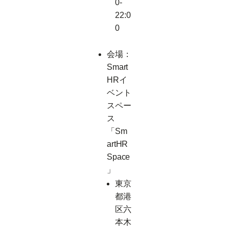
0-
22:0
0
会場：
Smart
HRイ
ベント
スペー
ス
「Sm
artHR
Space
」
東京
都港
区六
本木