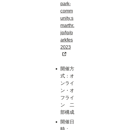
park-
comm
unity.s
marthr.
jp/lp/p
arkfes
2023
開催方
式：オ
ンライ
ン・オ
フライ
ン 二
部構成
開催日
時：