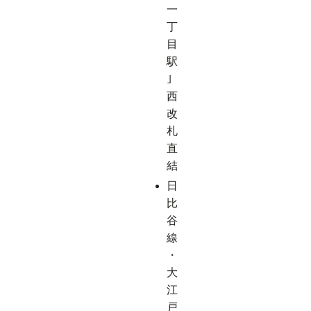
一
丁
目
駅
｣
西
改
札
直
結
日
比
谷
線
・
大
江
戸