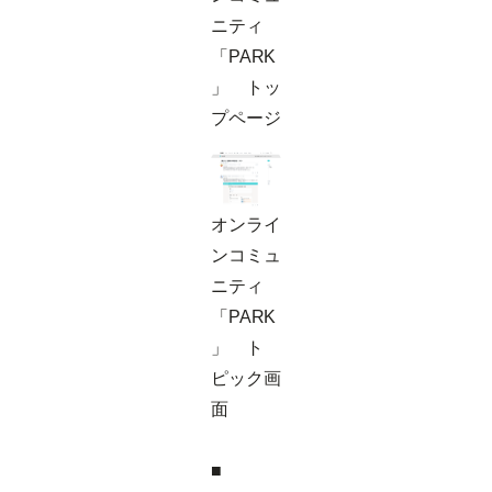
ニティ
「PARK
」 トッ
プページ
オンライ
ンコミュ
ニティ
「PARK
」 ト
ピック画
面
■