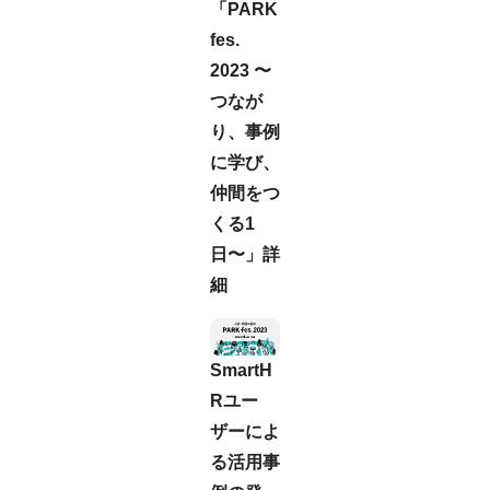
「PARK
fes.
2023 〜
つなが
り、事例
に学び、
仲間をつ
くる1
日〜」詳
細
SmartH
Rユー
ザーによ
る活用事