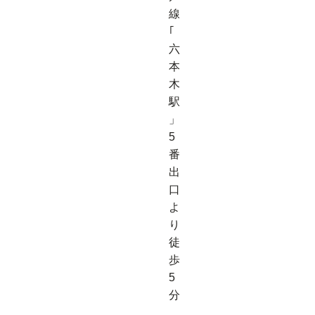
線
｢
六
本
木
駅
」
5
番
出
口
よ
り
徒
歩
5
分