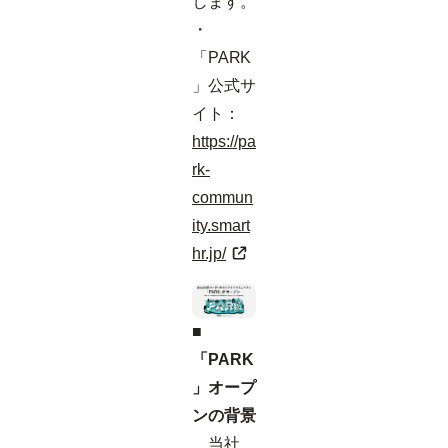
します。
・
「PARK
」公式サ
イト：
https://pa
rk-
commun
ity.smart
hr.jp/
■
「PARK
」オープ
ンの背景
当社