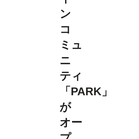
ン
コ
ミュ
ニ
ティ
「PARK」
が
オー
プ