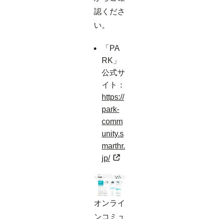
認くださ
い。
「PA
RK」
公式サ
イト：
https://
park-
comm
unity.s
marthr.
jp/
オンライ
ンコミュ