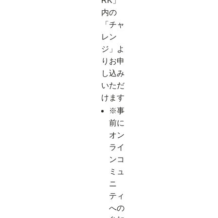
RK」
内の
「チャ
レン
ジ」よ
りお申
し込み
いただ
けます
※事
前に
オン
ライ
ンコ
ミュ
ニ
ティ
への