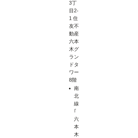
3丁
目2-
1 住
友不
動産
六本
木グ
ラン
ドタ
ワー
8階
南
北
線
｢
六
本
木