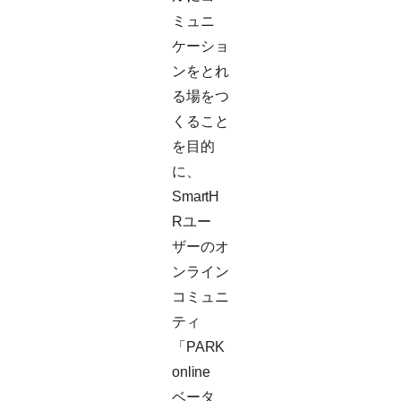
ミュニ
ケーショ
ンをとれ
る場をつ
くること
を目的
に、
SmartH
Rユー
ザーのオ
ンライン
コミュニ
ティ
「PARK
online
ベータ