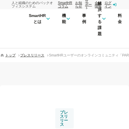
サ
人と組織のためのバックオ
SmartHR
お知
会社
ログ
解
ポー
フィスシステム
コラム
らせ
情報
イン
ト
決
SmartHR
機
事
す
料
とは
能
例
る
金
課
題
トップ
プレスリリース
SmartHRユーザーのオンラインコミュニティ「PA
プレ
スリ
リー
ス