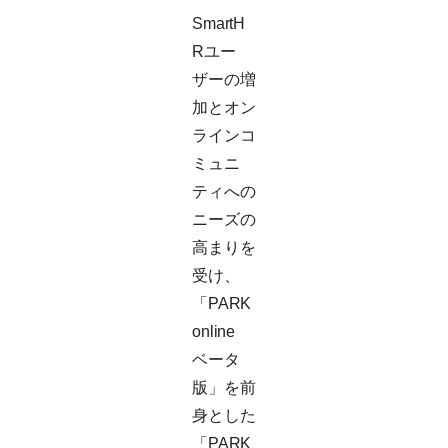
SmartH
Rユー
ザーの増
加とオン
ラインコ
ミュニ
ティへの
ニーズの
高まりを
受け、
「PARK
online
ベータ
版」を前
身とした
「PARK