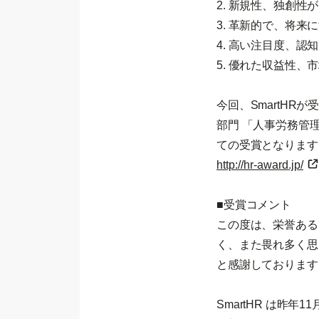
2. 新規性、独創
3. 革新的で、将
4. 高い注目度、認
5. 優れた収益性
今回、SmartH
部門 「人事労務管
ての受賞となります
http://hr-award.jp/
■受賞コメント
この度は、栄誉ある
く、また畏れ多く思
と感謝しております
SmartHR は昨