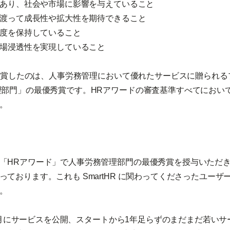
性があり、社会や市場に影響を与えていること
来に渡って成長性や拡大性を期待できること
知度を保持していること
、市場浸透性を実現していること
Rが受賞したのは、人事労務管理において優れたサービスに贈られ
理部門」の最優秀賞です。HRアワードの審査基準すべてにおい
。
「HRアワード」で人事労務管理部門の最優秀賞を授与いただ
っております。これも SmartHR に関わってくださったユー
。
年11月にサービスを公開、スタートから1年足らずのまだまだ若い