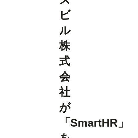
ビ
ル
株
式
会
社
が
「SmartHR」