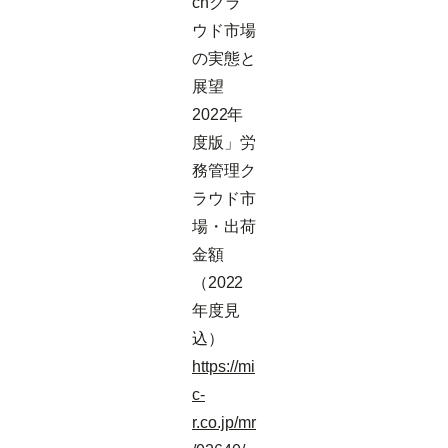
chクラ
ウド市場
の実態と
展望
2022年
度版」労
務管理ク
ラウド市
場・出荷
金額
（2022
年度見
込）
https://mi
c-
r.co.jp/mr