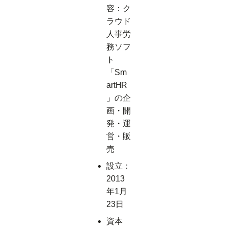
容：ク
ラウド
人事労
務ソフ
ト
「Sm
artHR
」の企
画・開
発・運
営・販
売
設立：
2013
年1月
23日
資本