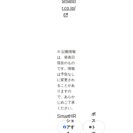
smarth
r.co.jp/
※ 記載情報
は、発表日
現在のもの
です。情報
は予告なし
に変更され
ることがあ
りますの
で、あらか
じめご了承
ください。
ポ
SmartHR
シェ
ス
アす
ト