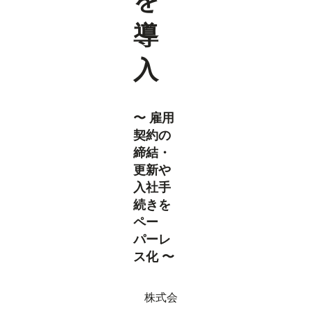
を
導
入
〜 雇用
契約の
締結・
更新や
入社手
続きを
ペー
パーレ
ス化 〜
株式会