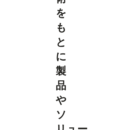
を
も
と
に
製
品
や
ソ
リュー