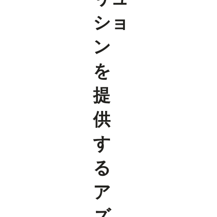
ショ
ン
を
提
供
す
る
ア
ズ