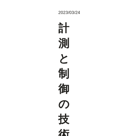
2023/03/24
計
測
と
制
御
の
技
術