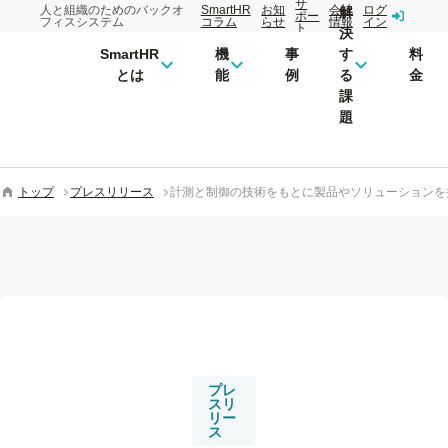
サ
人と組織のためのバックオ
SmartHR
お知
会社
ログ
解
ポー
フィスシステム
コラム
らせ
情報
イン
ト
決
SmartHR
機
事
す
料
とは
能
例
る
金
課
題
トップ
プレスリリース
計測と制御の技術をもとに製品やソリューションを提
プレ
スリ
リー
ス