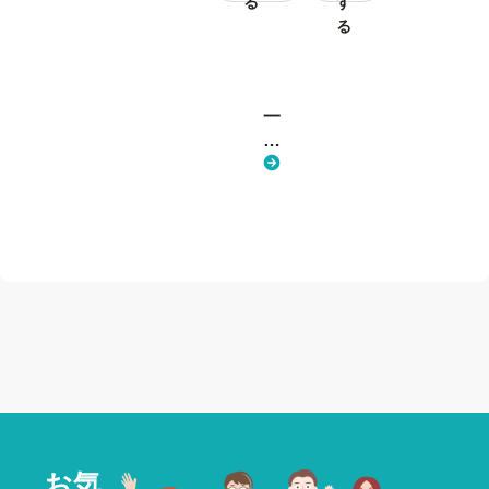
る
す
る
一
覧
へ
戻
る
お気