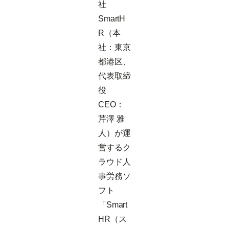
社
SmartH
R（本
社：東京
都港区、
代表取締
役
CEO：
芹澤 雅
人）が運
営するク
ラウド人
事労務ソ
フト
「Smart
HR（ス