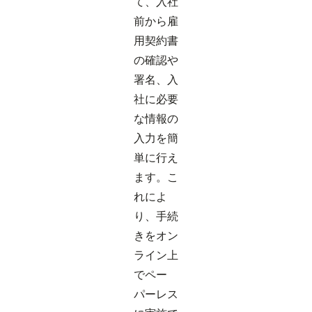
て、入社
前から雇
用契約書
の確認や
署名、入
社に必要
な情報の
入力を簡
単に行え
ます。こ
れによ
り、手続
きをオン
ライン上
でペー
パーレス