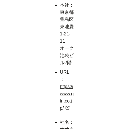
本社：
東京都
豊島区
東池袋
1-21-
11
オーク
池袋ビ
ル2階
URL
：
https://
www.g
tn.co.j
p/
社名：