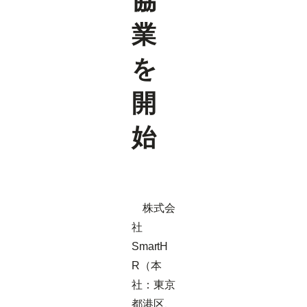
協
業
を
開
始
株式会
社
SmartH
R（本
社：東京
都港区、