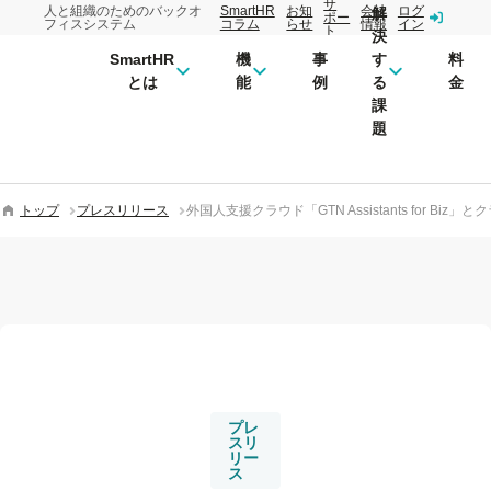
サ
人と組織のためのバックオ
SmartHR
お知
会社
ログ
解
ポー
フィスシステム
コラム
らせ
情報
イン
ト
決
SmartHR
機
事
す
料
とは
能
例
る
金
課
題
トップ
プレスリリース
外国人支援クラウド「GTN Assistants for 
プレ
スリ
リー
ス