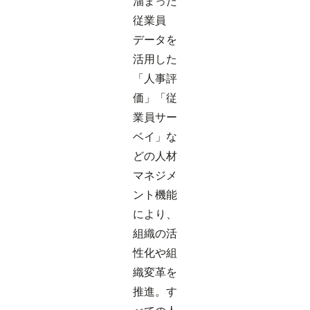
溜まった
従業員
データを
活用した
「人事評
価」「従
業員サー
ベイ」な
どの人材
マネジメ
ント機能
により、
組織の活
性化や組
織変革を
推進。す