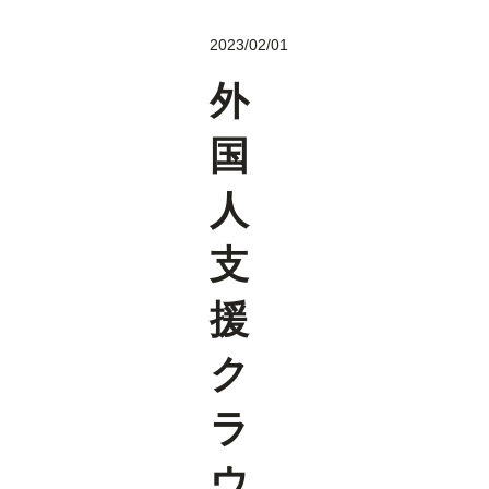
2023/02/01
外
国
人
支
援
ク
ラ
ウ