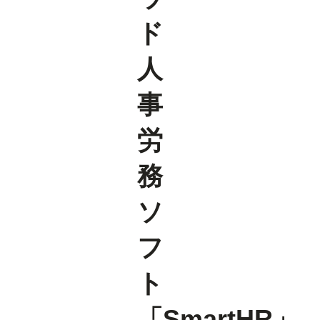
ド
人
事
労
務
ソ
フ
ト
「SmartHR」