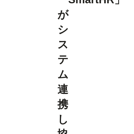
が
シ
ス
テ
ム
連
携
し