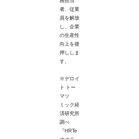
務担当
者、従業
員を解放
し、企業
の生産性
向上を後
押ししま
す。
※デロイ
ト トー
マツ
ミック経
済研究所
調べ
『HRTe