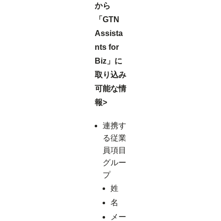
から
「GTN
Assista
nts for
Biz」に
取り込み
可能な情
報>
連携す
る従業
員項目
グルー
プ
姓
名
メー