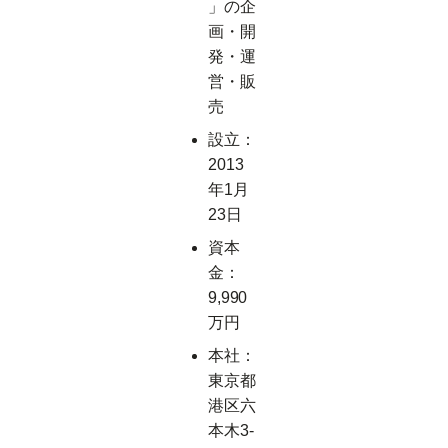
」の企
画・開
発・運
営・販
売
設立：
2013
年1月
23日
資本
金：
9,990
万円
本社：
東京都
港区六
本木3-