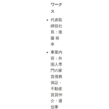
ワーク
ス
代表取
締役社
長：後
藤 裕
幸
事業内
容：外
国人専
門の家
賃債務
保証・
不動産
賃貸仲
介・通
信事