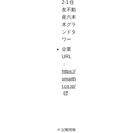
2-1 住
友不動
産六本
木グラ
ンドタ
ワー
企業
URL
：
https://
smarth
r.co.jp/
※ 記載情報