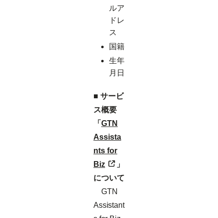
ルア
ドレ
ス
国籍
生年
月日
■ サービ
ス概要
「
GTN
Assista
nts for
Biz
」
について
GTN
Assistant