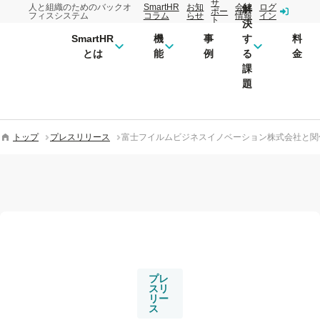
サ
人と組織のためのバックオ
SmartHR
お知
会社
ログ
解
ポー
フィスシステム
コラム
らせ
情報
イン
ト
決
SmartHR
機
事
す
料
とは
能
例
る
金
課
題
トップ
プレスリリース
富士フイルムビジネスイノベーション株式会社と関係会
プレ
スリ
リー
ス