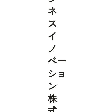
ネ
ス
イ
ノ
ベー
ショ
ン
株
式