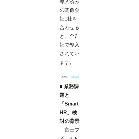
導入済み
の関係会
社1社を
合わせる
と、全7
社で導入
されてい
ます。
■ 業務課
題と
「Smart
HR」検
討の背景
富士フ
イルムビ