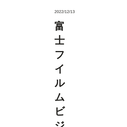
2022/12/13
富
士
フ
イ
ル
ム
ビ
ジ