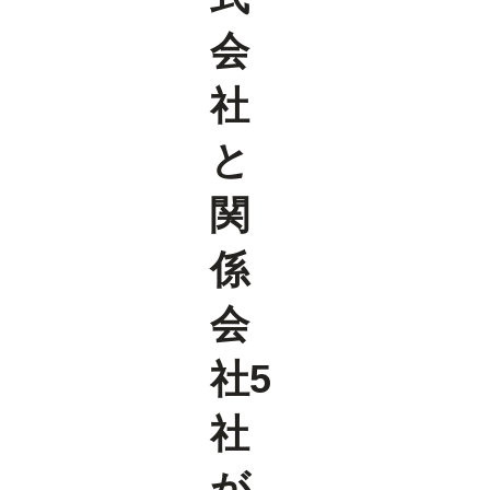
会
社
と
関
係
会
社5
社
が