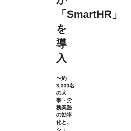
「SmartHR」
を
導
入
〜約
3,000名
の人
事・労
務業務
の効率
化と、
シェ