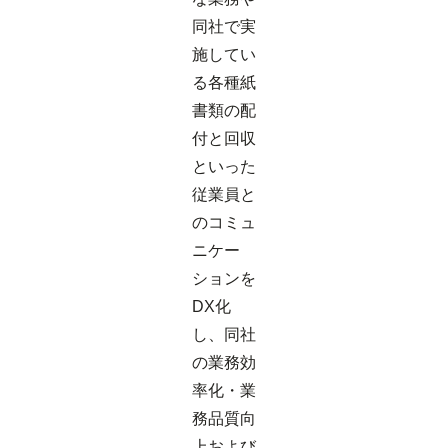
同社で実
施してい
る各種紙
書類の配
付と回収
といった
従業員と
のコミュ
ニケー
ションを
DX化
し、同社
の業務効
率化・業
務品質向
上および