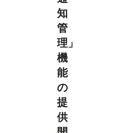
知
管
理」
機
能
の
提
供
開