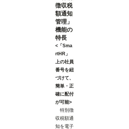
徴収税
額通知
管理」
機能の
特長
<「Sma
rtHR」
上の社員
番号を紐
づけて、
簡単・正
確に配付
が可能>
特別徴
収税額通
知を電子