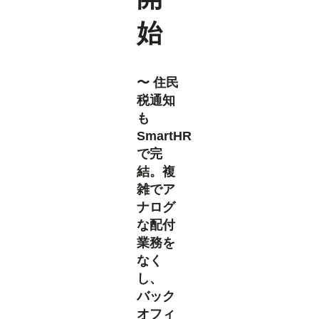
始
〜 住民
税通知
も
SmartHR
で完
結。複
雑でア
ナログ
な配付
業務を
なく
し、
バック
オフィ