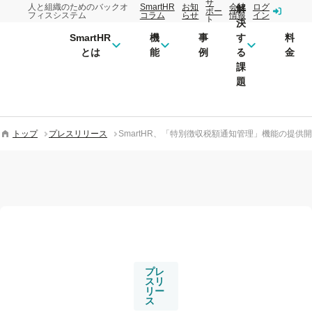
サ
人と組織のためのバックオ
SmartHR
お知
会社
ログ
解
ポー
フィスシステム
コラム
らせ
情報
イン
ト
決
SmartHR
機
事
す
料
とは
能
例
る
金
課
題
トップ
プレスリリース
SmartHR、「特別徴収税額通知管理」機能の提供
プレ
スリ
リー
ス