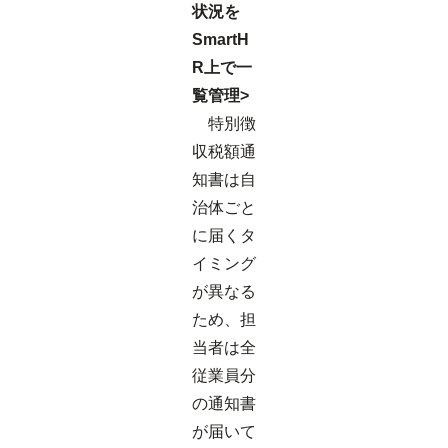
状況を
SmartH
R上で一
覧管理>
特別徴
収税額通
知書は自
治体ごと
に届くタ
イミング
が異なる
ため、担
当者は全
従業員分
の通知書
が届いて