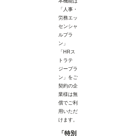
本機能は
「人事・
労務エッ
センシャ
ルプラ
ン」
「HRス
トラテ
ジープラ
ン」をご
契約の企
業様は無
償でご利
用いただ
けます。
「特別