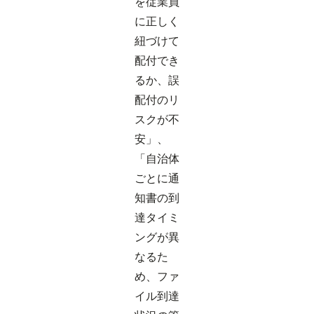
を従業員
に正しく
紐づけて
配付でき
るか、誤
配付のリ
スクが不
安」、
「自治体
ごとに通
知書の到
達タイミ
ングが異
なるた
め、ファ
イル到達