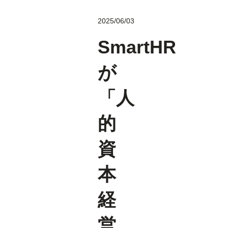
2025/06/03
SmartHR
が
「人
的
資
本
経
営