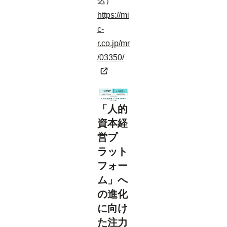
込）
https://mi
c-
r.co.jp/mr
/03350/
「人的
資本経
営プ
ラット
フォー
ム」へ
の進化
に向け
た注力