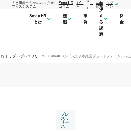
サ
人と組織のためのバックオ
SmartHR
お知
会社
ログ
解
ポー
フィスシステム
コラム
らせ
情報
イン
ト
決
SmartHR
機
事
す
料
とは
能
例
る
金
課
題
トップ
プレスリリース
SmartHRが「人的資本経営プラットフォーム」へ進
プレ
スリ
リー
ス