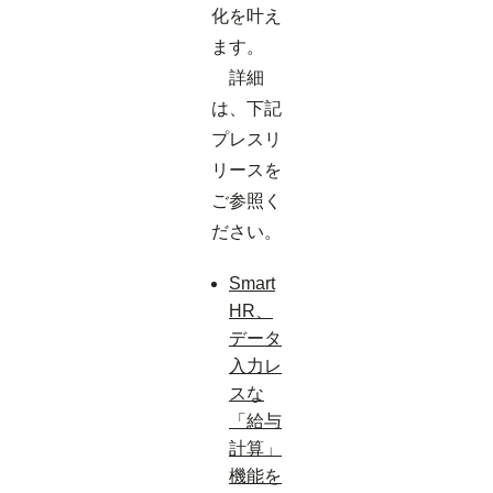
化を叶え
ます。
詳細
は、下記
プレスリ
リースを
ご参照く
ださい。
Smart
HR、
データ
入力レ
スな
「給与
計算」
機能を