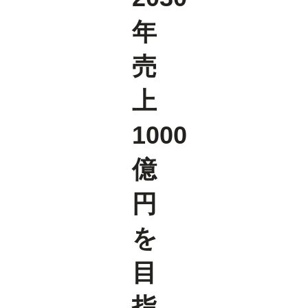
年
売
上
1000
億
円
を
目
指