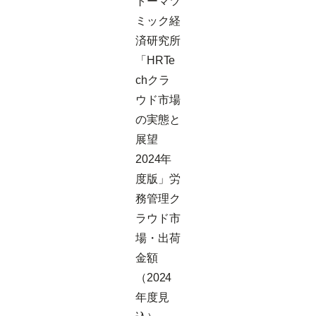
トーマツ
ミック経
済研究所
「HRTe
chクラ
ウド市場
の実態と
展望
2024年
度版」労
務管理ク
ラウド市
場・出荷
金額
（2024
年度見