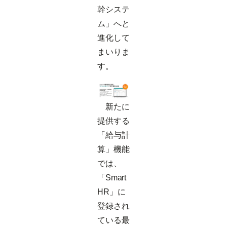
幹システ
ム」へと
進化して
まいりま
す。
新たに
提供する
「給与計
算」機能
では、
「Smart
HR」に
登録され
ている最