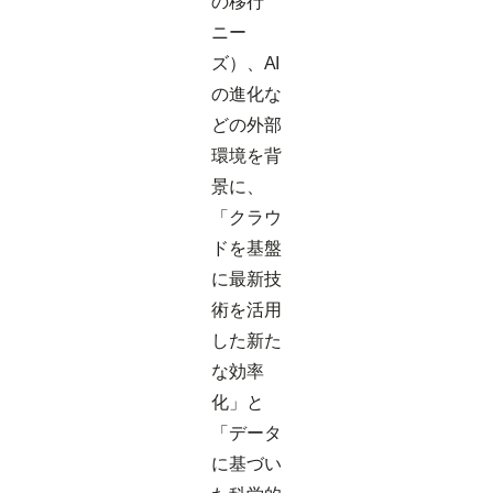
の移行
ニー
ズ）、AI
の進化な
どの外部
環境を背
景に、
「クラウ
ドを基盤
に最新技
術を活用
した新た
な効率
化」と
「データ
に基づい