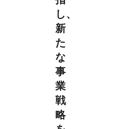
し、
新
た
な
事
業
戦
略