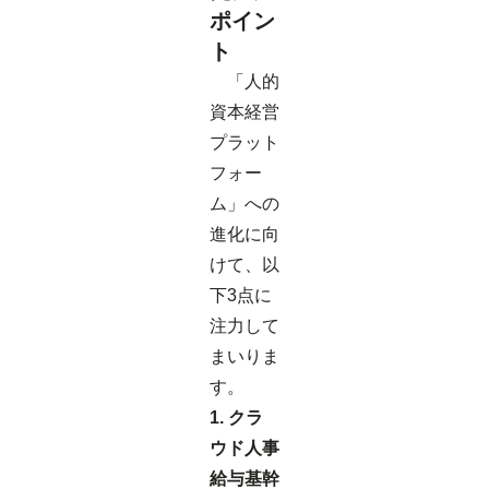
ポイン
ト
「人的
資本経営
プラット
フォー
ム」への
進化に向
けて、以
下3点に
注力して
まいりま
す。
1. クラ
ウド人事
給与基幹