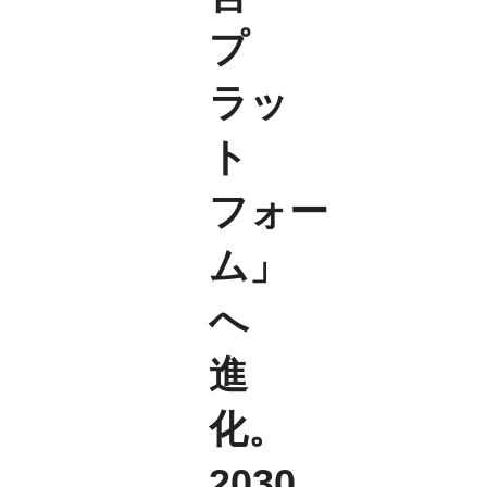
プ
ラッ
ト
フォー
ム」
へ
進
化。
2030