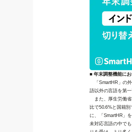
■ 年末調整機能に
「SmartHR」の
語以外の言語を第一
また、厚生労働省
比で50.6%と国
に、「SmartHR
未対応言語の中でも
りを受け、より多く