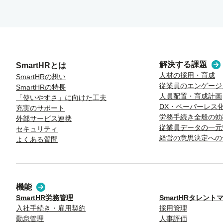
解決する課題
SmartHRとは
人材の採用・育成
SmartHRの想い
従業員のエンゲージ
SmartHRの特長
人員配置・育成計画
「使いやすさ」に向けた工夫
DX・ペーパーレス
充実のサポート
労務手続き全般の効
外部サービス連携
従業員データの一元
セキュリティ
経営の意思決定への
よくある質問
機能
SmartHR労務管理
SmartHRタレン
入社手続き・雇用契約
採用管理
勤怠管理
人事評価