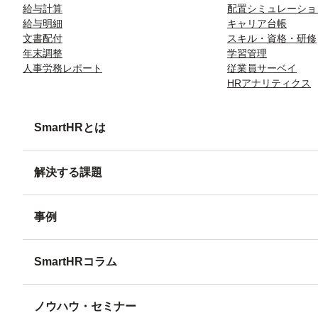
給与計算
配置シミュレーショ
給与明細
キャリア台帳
文書配付
スキル・資格・研修
年末調整
学習管理
人事労務レポート
従業員サーベイ
HRアナリティクス
SmartHRとは
解決する課題
事例
SmartHRコラム
ノウハウ・セミナー