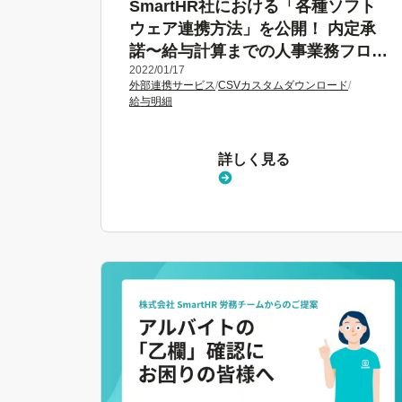
SmartHR社における「各種ソフト
ウェア連携方法」を公開！ 内定承
諾〜給与計算までの人事業務フロー
2022/01/17
も解説
外部連携サービス
/
CSVカスタムダウンロード
/
給与明細
詳しく見る