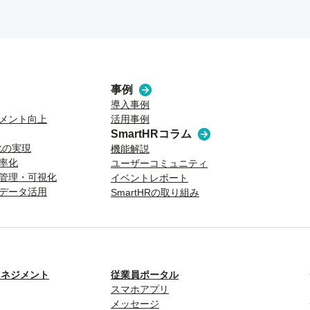
事例
導入事例
メント向上
活用事例
SmartHRコラム
化の実現
機能解説
率化
ユーザーコミュニティ
管理・可視化
イベントレポート
データ活用
SmartHRの取り組み
トマネジメント
従業員ポータル
スマホアプリ
メッセージ